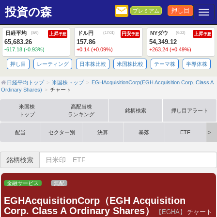
投資の森
押し目
プレミアム
Togg
日経平均
ドル円
NYダウ
(
8/6
)
(
17:01
)
(
6:22
)
上昇
円安
上昇
予想
予想
予想
65,683.26
157.86
54,349.12
-617.18 (-0.93%)
+0.14 (+0.09%)
+263.24 (+0.49%)
押し目
レーティング
日本株比較
米国株比較
テーマ株
半導体株
日経平均トップ
米国株トップ
EGHAcquisitionCorp(EGH Acquisition Corp. Class A
Ordinary Shares)
チャート
米国株
高配当株
銘柄検索
押し目アラート
トップ
ランキング
配当
セクター別
決算
暴落
ETF
銘柄検索
金融サービス
無配
EGHAcquisitionCorp（EGH Acquisition
Corp. Class A Ordinary Shares）
【EGHA】
チャート