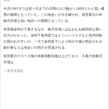
今月のNYダウは前々日までの月間の上げ幅が＋1600ドルと買い優
勢の展開となっていた。この地合いが引き継がれ、前営業日の米
株式市場も強い地合いの展開となっている。
米長期金利が下落するなか、株式市場にはおおむね相対的な買い
圧力がかかった。金利下落局面ではとくにハイテクなど高PER株
が買われやすいが、一方で金利低下により利ざや減が想起される
銀行株などは地合いの弱さが意識される。
前営業日クローズ後の米株指数先物は上げており、今夜の米株式
市場は
...
→全文を読む