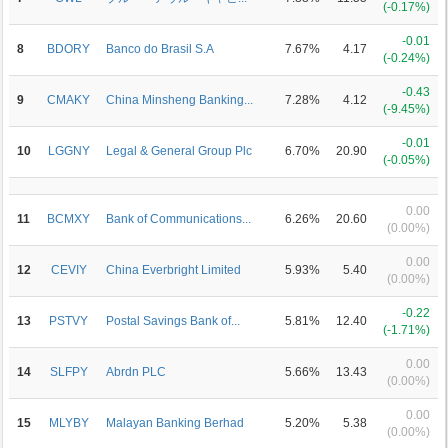
(-0.17%)
-0.01
8
BDORY
Banco do Brasil S.A
7.67%
4.17
(-0.24%)
-0.43
9
CMAKY
China Minsheng Banking...
7.28%
4.12
(-9.45%)
-0.01
10
LGGNY
Legal & General Group Plc
6.70%
20.90
(-0.05%)
0.00
11
BCMXY
Bank of Communications...
6.26%
20.60
(0.00%)
0.00
12
CEVIY
China Everbright Limited
5.93%
5.40
(0.00%)
-0.22
13
PSTVY
Postal Savings Bank of...
5.81%
12.40
(-1.71%)
0.00
14
SLFPY
Abrdn PLC
5.66%
13.43
(0.00%)
0.00
15
MLYBY
Malayan Banking Berhad
5.20%
5.38
(0.00%)