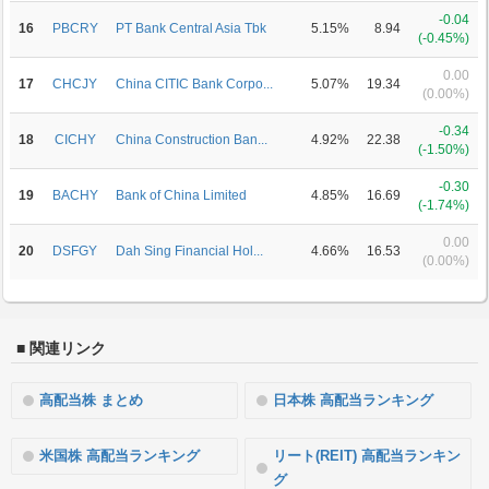
-0.04
16
PBCRY
PT Bank Central Asia Tbk
5.15%
8.94
(-0.45%)
0.00
17
CHCJY
China CITIC Bank Corpo...
5.07%
19.34
(0.00%)
-0.34
18
CICHY
China Construction Ban...
4.92%
22.38
(-1.50%)
-0.30
19
BACHY
Bank of China Limited
4.85%
16.69
(-1.74%)
0.00
20
DSFGY
Dah Sing Financial Hol...
4.66%
16.53
(0.00%)
■ 関連リンク
高配当株 まとめ
日本株 高配当ランキング
米国株 高配当ランキング
リート(REIT) 高配当ランキン
グ