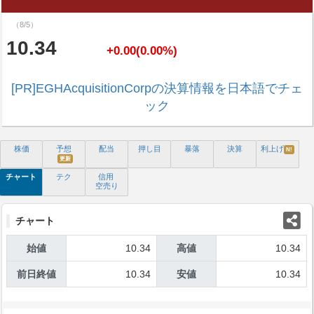
（8/5）
10.34
+0.00(0.00%)
[PR]EGHAcquisitionCorpの決算情報を日本語でチェ
ック
株価
予想
配当
押し目
暴落
決算
利上げ
N!
更新
チャート
テク
信用
空売り
チャート
始値
10.34
高値
10.34
前日終値
10.34
安値
10.34