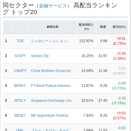
同セクター
高配当ランキン
（
金融サービス
）
グ トップ20
配当利回り
銘柄名称
株価
前日比(%)
(%)
+0.01
1
TGE
ジェネレーション エッ...
222.92%
0.96
(0.73%)
+0.30
2
SAXPY
Sampo Oyj
15.25%
21.97
(1.38%)
0.00
3
CBGPY
Close Brothers Group plc
14.59%
11.58
(0.00%)
-0.06
4
BKRKY
PT Bank Rakyat Indones...
13.87%
8.29
(-0.72%)
-0.30
5
SPXCY
Singapore Exchange Lim...
10.01%
37.45
(-0.79%)
+0.03
6
BBSEY
BB Seguridade Particip...
7.93%
8.20
(0.37%)
-0.02
7
OWL
ブルー・アウル・キャピ...
7.88%
11.55