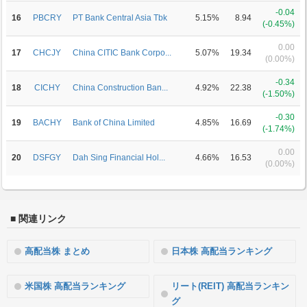
-0.04
16
PBCRY
PT Bank Central Asia Tbk
5.15%
8.94
(-0.45%)
0.00
17
CHCJY
China CITIC Bank Corpo...
5.07%
19.34
(0.00%)
-0.34
18
CICHY
China Construction Ban...
4.92%
22.38
(-1.50%)
-0.30
19
BACHY
Bank of China Limited
4.85%
16.69
(-1.74%)
0.00
20
DSFGY
Dah Sing Financial Hol...
4.66%
16.53
(0.00%)
■ 関連リンク
高配当株 まとめ
日本株 高配当ランキング
米国株 高配当ランキング
リート(REIT) 高配当ランキン
グ