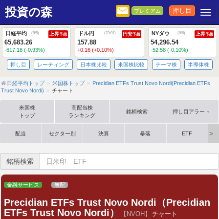
投資の森
押し目
プレミアム
Togg
日経平均
ドル円
NYダウ
(
8/6
)
(
23:01
)
(
8/6
)
上昇
円安
上昇
予想
予想
予想
65,683.26
157.88
54,296.54
-617.18 (-0.93%)
+0.16 (+0.10%)
-52.58 (-0.10%)
押し目
レーティング
日本株比較
米国株比較
テーマ株
半導体株
日経平均トップ
米国株トップ
Precidian ETFs Trust Novo Nordi(Precidian ETFs
Trust Novo Nordi)
チャート
米国株
高配当株
銘柄検索
押し目アラート
トップ
ランキング
配当
セクター別
決算
暴落
ETF
銘柄検索
金融サービス
無配
Precidian ETFs Trust Novo Nordi（Precidian
ETFs Trust Novo Nordi）
【NVOH】
チャート