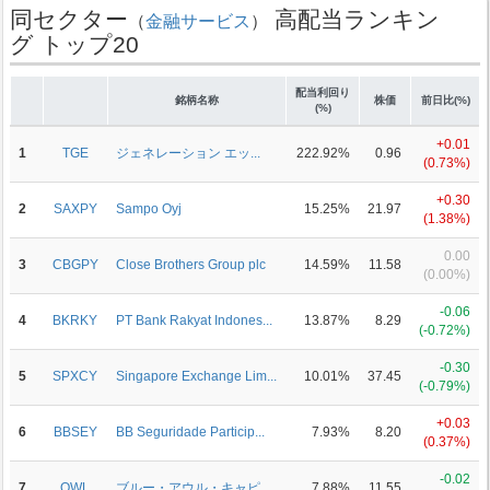
同セクター
高配当ランキン
（
金融サービス
）
グ トップ20
配当利回り
銘柄名称
株価
前日比(%)
(%)
+0.01
1
TGE
ジェネレーション エッ...
222.92%
0.96
(0.73%)
+0.30
2
SAXPY
Sampo Oyj
15.25%
21.97
(1.38%)
0.00
3
CBGPY
Close Brothers Group plc
14.59%
11.58
(0.00%)
-0.06
4
BKRKY
PT Bank Rakyat Indones...
13.87%
8.29
(-0.72%)
-0.30
5
SPXCY
Singapore Exchange Lim...
10.01%
37.45
(-0.79%)
+0.03
6
BBSEY
BB Seguridade Particip...
7.93%
8.20
(0.37%)
-0.02
7
OWL
ブルー・アウル・キャピ...
7.88%
11.55