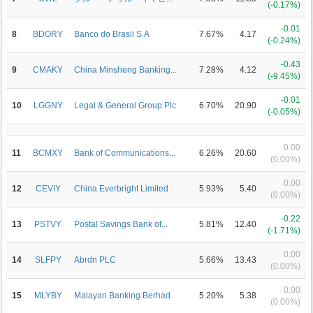
(-0.17%)
-0.01
8
BDORY
Banco do Brasil S.A
7.67%
4.17
(-0.24%)
-0.43
9
CMAKY
China Minsheng Banking...
7.28%
4.12
(-9.45%)
-0.01
10
LGGNY
Legal & General Group Plc
6.70%
20.90
(-0.05%)
0.00
11
BCMXY
Bank of Communications...
6.26%
20.60
(0.00%)
0.00
12
CEVIY
China Everbright Limited
5.93%
5.40
(0.00%)
-0.22
13
PSTVY
Postal Savings Bank of...
5.81%
12.40
(-1.71%)
0.00
14
SLFPY
Abrdn PLC
5.66%
13.43
(0.00%)
0.00
15
MLYBY
Malayan Banking Berhad
5.20%
5.38
(0.00%)