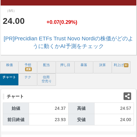
（8/5）
24.00
+0.07(0.29%)
[PR]Precidian ETFs Trust Novo Nordiの株価がどのよ
うに動くかAI予測をチェック
株価
予想
配当
押し目
暴落
決算
利上げ
N!
更新
チャート
テク
信用
空売り
チャート
始値
24.37
高値
24.57
前日終値
23.93
安値
24.00