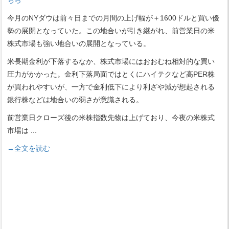
今月のNYダウは前々日までの月間の上げ幅が＋1600ドルと買い優
勢の展開となっていた。この地合いが引き継がれ、前営業日の米
株式市場も強い地合いの展開となっている。
米長期金利が下落するなか、株式市場にはおおむね相対的な買い
圧力がかかった。金利下落局面ではとくにハイテクなど高PER株
が買われやすいが、一方で金利低下により利ざや減が想起される
銀行株などは地合いの弱さが意識される。
前営業日クローズ後の米株指数先物は上げており、今夜の米株式
市場は
...
→全文を読む