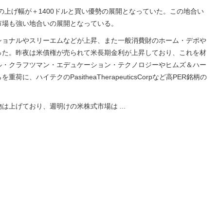
の上げ幅が＋1400ドルと買い優勢の展開となっていた。この地合い
市場も強い地合いの展開となっている。
ショナルやスリーエムなどが上昇、また一般消費財のホーム・デポや
った。昨夜は米債権が売られて米長期金利が上昇しており、これを材
ル・クラフツマン・エデュケーション・テクノロジーやヒムズ＆ハー
、ハイテクのPasitheaTherapeuticsCorpなど高PER銘柄の
物は上げており、週明けの米株式市場は
...