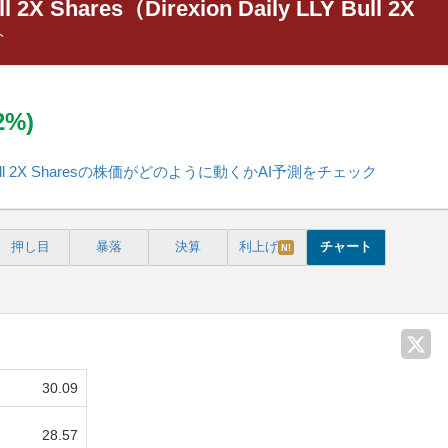
ll 2X Shares（Direxion Daily LLY Bull 2X
ト
02%)
 LLY Bull 2X Sharesの株価がどのように動くかAI予測をチェック
押し目
暴落
決算
利上げ
チャート
N!
30.09
28.57