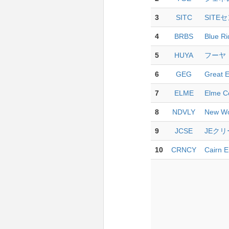
3
SITC
SITE
4
BRBS
Blue R
5
HUYA
フーヤ
6
GEG
Great E
7
ELME
Elme C
8
NDVLY
New Wo
9
JCSE
JEクリ
10
CRNCY
Cairn 