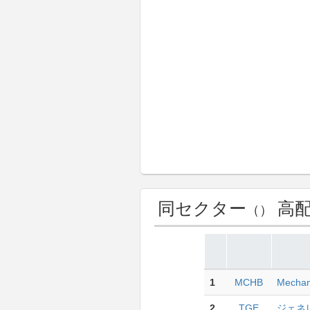
同セクター
高配
（）
1
MCHB
Mechan
2
TGE
ジェネレ