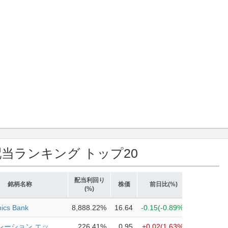
当ランキング トップ20
配当利回り
銘柄名称
株価
前日比(%)
(%)
ics Bank
8,888.22%
16.64
-0.15
(-0.89%)
ーション エッ...
226.41%
0.95
+0.02
(1.63%)