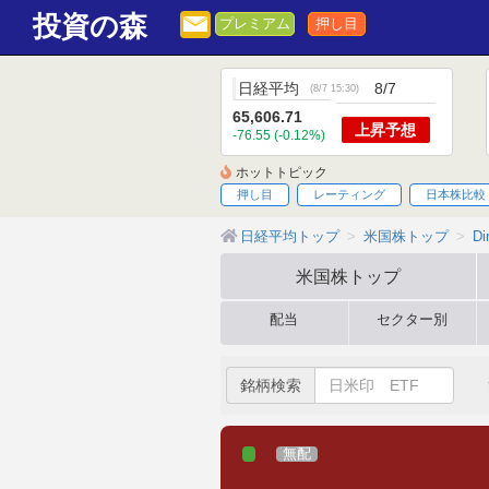
投資の森
プレミアム
押し目
日経平均
8/7
(
8/7 15:30
)
65,606.71
上昇
予想
-76.55 (-0.12%)
ホットトピック
押し目
レーティング
日本株比較
日経平均トップ
米国株トップ
Di
米国株
トップ
配当
セクター別
銘柄検索
無配