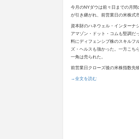
今月のNYダウは前々日までの月間
が引き継がれ、前営業日の米株式
資本財のハネウェル・インターナ
アマゾン・ドット・コムも堅調だ
料にディフェンシブ株のスキルフ
ズ・ヘルスも強かった。一方こちらを重荷に
一角は売られた。
前営業日クローズ後の米株指数先
→全文を読む