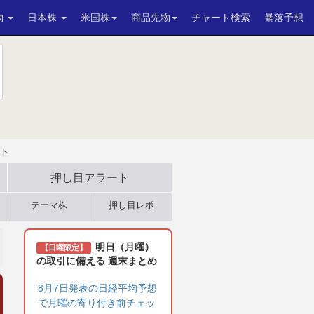
物
日本株
米国株
商品先物
チャート検索
暴落予想
ト
押し目アラート
テーマ株
押し目レポ
明日（月曜）
【日曜限定】
の取引に備える 週末まとめ
8月7日発表の日経平均予想
で月曜の寄り付き前チェッ