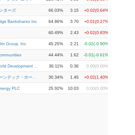
センターズ
66.03%
3.15
+0.02
(0.64%)
idge Bankshares Inc
64.86%
3.70
+0.01
(0.27%)
60.49%
2.43
+0.02
(0.83%)
lm Group, Inc
45.25%
2.21
-0.02
(-0.90%)
ommunities
44.44%
1.62
-0.01
(-0.61%)
rld Development ...
36.11%
0.36
0.00
(0.00%)
ーンテック・ホー...
30.34%
1.45
+0.02
(1.40%)
Energy PLC
25.92%
10.03
0.00
(0.00%)