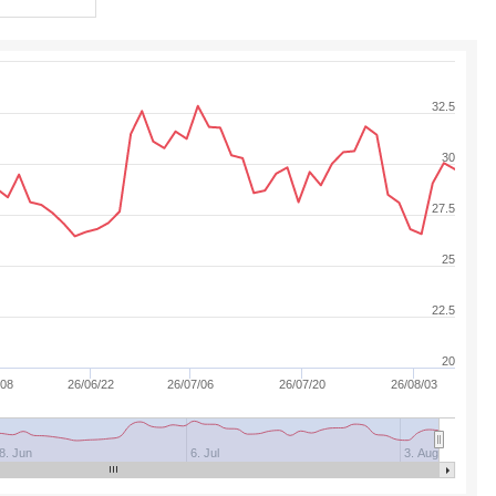
32.5
30
27.5
25
22.5
20
/08
26/06/22
26/07/06
26/07/20
26/08/03
8. Jun
6. Jul
3. Aug