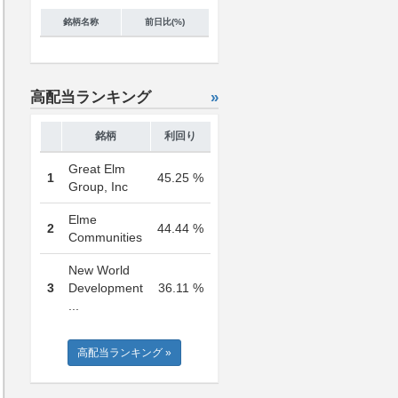
銘柄名称
前日比(%)
高配当ランキング
»
銘柄
利回り
Great Elm
1
45.25 %
Group, Inc
Elme
2
44.44 %
Communities
New World
3
Development
36.11 %
...
高配当ランキング »