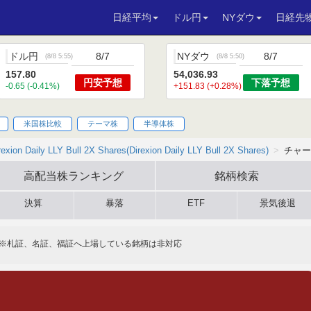
日経平均
ドル円
NYダウ
日経先
ドル円
8/7
NYダウ
8/7
(
8/8 5:55
)
(
8/8 5:50
)
157.80
54,036.93
円安
予想
下落
予想
-0.65 (-0.41%)
+151.83 (+0.28%)
米国株比較
テーマ株
半導体株
rexion Daily LLY Bull 2X Shares(Direxion Daily LLY Bull 2X Shares)
チャー
高配当株
ランキング
銘柄検索
決算
暴落
ETF
景気後退
※札証、名証、福証へ上場している銘柄は非対応