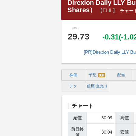
Direxion Daily LLY Bu
Shares）
【ELIL】
チャー
（8/7）
29.73
-0.31(-1.
[PR]Direxion Daily
株価
予想
配当
更新
テク
信用
空売り
チャート
始値
30.09
高値
前日終
30.04
安値
値