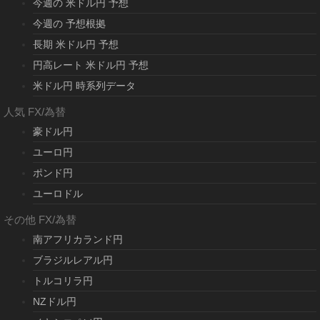
今週の 米ドル円 予想
今週の 予想根拠
長期 米ドル円 予想
円高レート 米ドル円 予想
米ドル円 時系列データ
人気 FX/為替
豪ドル円
ユーロ円
ポンド円
ユーロドル
その他 FX/為替
南アフリカランド円
ブラジルレアル円
トルコリラ円
NZドル円