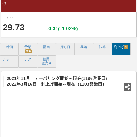
げ
（8/7）
29.73
-0.31(-1.02%)
株価
予想
配当
押し目
暴落
決算
利上げ
N!
更新
チャート
テク
信用
空売り
2021年11月 テーパリング開始～現在(1196営業日)
2022年3月16日 利上げ開始～現在（1103営業日）