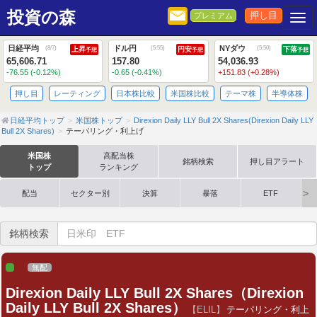
投資の森
押し目
プレミアム
Togg
日経平均
ドル円
NYダウ
(
8/7
)
(
5:55
)
(
5:50
)
上昇
円安
下落
予想
予想
予想
65,606.71
157.80
54,036.93
-76.55 (-0.12%)
-0.65 (-0.41%)
+151.83 (+0.28%)
押し目
レーティング
日本株比較
米国株比較
テーマ株
半導体株
日経平均トップ
米国株トップ
Direxion Daily LLY Bull 2X Shares(Direxion Daily LLY
Bull 2X Shares)
テーパリング・利上げ
米国株
高配当株
銘柄検索
押し目アラート
トップ
ランキング
配当
セクター別
決算
暴落
ETF
銘柄検索
無配
Direxion Daily LLY Bull 2X Shares（Direxion
Daily LLY Bull 2X Shares）
【ELIL】
テーパリング・利上