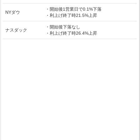
・開始後1営業日で0.1%下落
NYダウ
・利上げ終了時21.5%上昇
・開始後下落なし
ナスダック
・利上げ終了時26.4%上昇