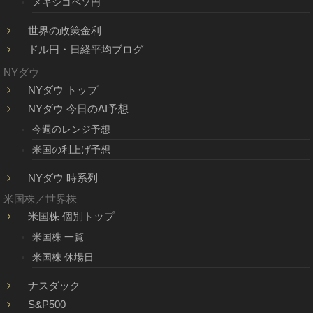
メキシコペソ円
世界の政策金利
ドル円・日経平均ブログ
NYダウ
NYダウ トップ
NYダウ 今日のAI予想
今週のレンジ予想
米国の利上げ予想
NYダウ 時系列
米国株／世界株
米国株 個別トップ
米国株 一覧
米国株 休場日
ナスダック
S&P500