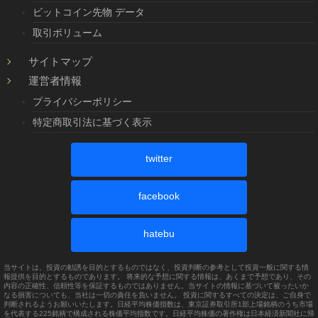
ビットコイン先物 データ
取引ボリューム
サイトマップ
運営者情報
プライバシーポリシー
特定商取引法に基づく表示
twitter
facebook
hatebu
当サイトは、投資の勧誘を目的とするものではなく、投資判断の参考として投資一般に関する情
報提供を目的とするものであります。 将来的な予想に関する情報は、あくまで予想であり、その
内容の正確性、信頼性等を保証するものではありません。当サイトの情報に基づいて被ったいか
なる損害についても、当社は一切の責任を負いません。 投資に関するすべての決定は、ご自身で
判断されるようお願いいたします。日経平均株価指数は、東京証券取引所1部上場銘柄のうち市場
を代表する225銘柄で構成される株価平均指数です。日経平均株価の著作権は日本経済新聞社に帰