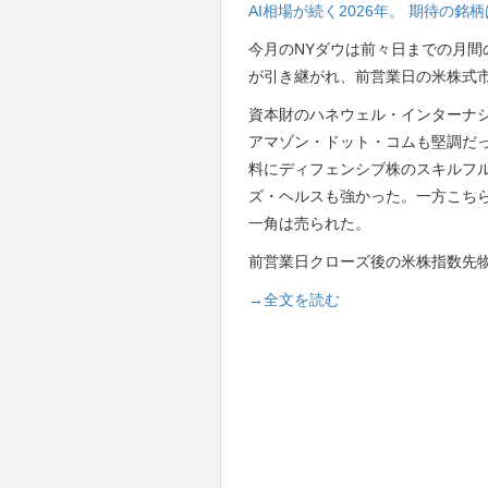
AI相場が続く2026年。 期待の
今月のNYダウは前々日までの月間
が引き継がれ、前営業日の米株式
資本財のハネウェル・インターナ
アマゾン・ドット・コムも堅調だ
料にディフェンシブ株のスキルフ
ズ・ヘルスも強かった。一方こちらを重荷に
一角は売られた。
前営業日クローズ後の米株指数先
→全文を読む