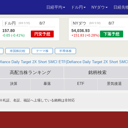
日経平均
ドル円
NYダウ
日経先
ドル円
8/7
NYダウ
8/7
(
8/8 5:55
)
(
8/8 5:50
)
157.80
54,036.93
円安
予想
下落
予想
-0.65 (-0.41%)
+151.83 (+0.28%)
米国株比較
テーマ株
半導体株
fiance Daily Target 2X Short SMCI ETF(Defiance Daily Target 2X Short SMC
高配当株
ランキング
銘柄検索
決算
暴落
ETF
景気後退
※札証、名証、福証へ上場している銘柄は非対応