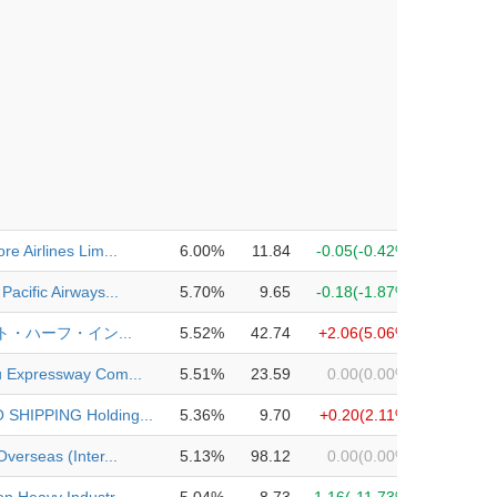
re Airlines Lim...
6.00%
11.84
-0.05
(-0.42%)
Pacific Airways...
5.70%
9.65
-0.18
(-1.87%)
ト・ハーフ・イン...
5.52%
42.74
+2.06
(5.06%)
u Expressway Com...
5.51%
23.59
0.00
(0.00%)
SHIPPING Holding...
5.36%
9.70
+0.20
(2.11%)
Overseas (Inter...
5.13%
98.12
0.00
(0.00%)