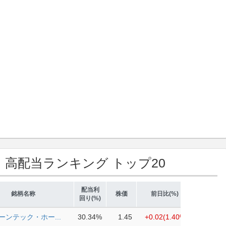
高配当ランキング トップ20
）
配当利
銘柄名称
株価
前日比(%)
回り(%)
ーンテック・ホー...
30.34%
1.45
+0.02
(1.40%)