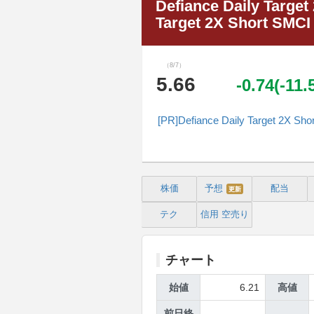
Defiance Daily Targe
Target 2X Short SMC
（8/7）
5.66
-0.74(-11
[PR]Defiance Daily Tar
株価
予想
配当
更新
テク
信用
空売り
チャート
始値
6.21
高値
前日終