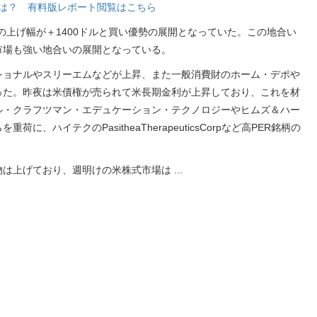
銘柄は？ 有料版レポート閲覧はこちら
の上げ幅が＋1400ドルと買い優勢の展開となっていた。この地合い
市場も強い地合いの展開となっている。
ショナルやスリーエムなどが上昇、また一般消費財のホーム・デポや
った。昨夜は米債権が売られて米長期金利が上昇しており、これを材
ル・クラフツマン・エデュケーション・テクノロジーやヒムズ＆ハー
、ハイテクのPasitheaTherapeuticsCorpなど高PER銘柄の
物は上げており、週明けの米株式市場は
...