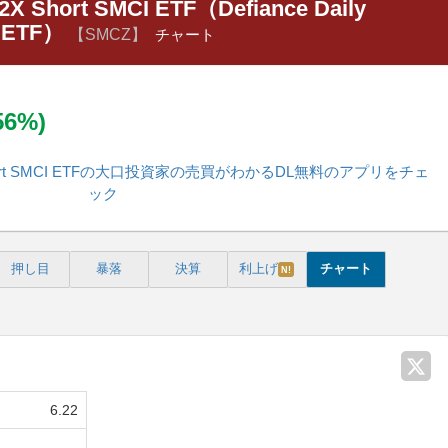
t 2X Short SMCI ETF（Defiance Daily
I ETF）
【SMCZ】
チャート
.56%)
get 2X Short SMCI ETFの大口投資家の売買がわかるDL無料のアプリをチェ
ック
押し目
暴落
決算
利上げ
チャート
N!
6.22