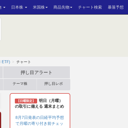
物
日本株
米国株
商品先物
チャート検索
暴落予想
I ETF)
チャート
押し目アラート
テーマ株
押し目レポ
明日（月曜）
【日曜限定】
の取引に備える 週末まとめ
8月7日発表の日経平均予想
で月曜の寄り付き前チェッ