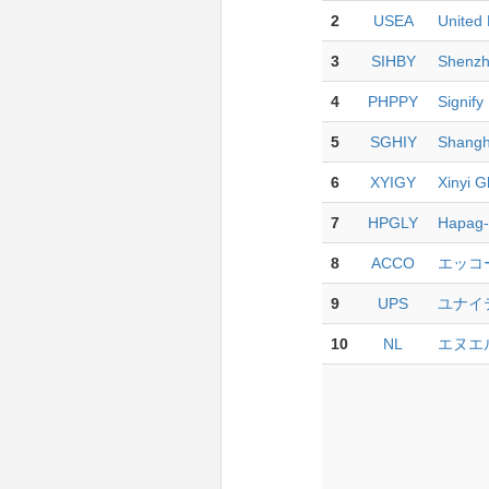
2
USEA
United 
3
SIHBY
Shenzh
4
PHPPY
Signify
5
SGHIY
Shangha
6
XYIGY
Xinyi G
7
HPGLY
Hapag-L
8
ACCO
エッコ
9
UPS
ユナイ
10
NL
エヌエ