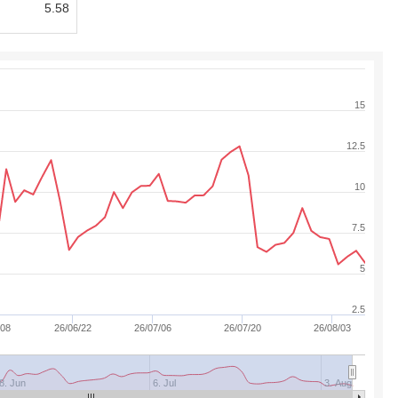
5.58
15
12.5
10
7.5
5
2.5
/08
26/06/22
26/07/06
26/07/20
26/08/03
8. Jun
6. Jul
3. Aug