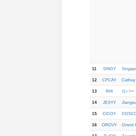
11
SINGY
Singapo
12
CPCAY
Cathay 
13
RHI
ロバー
14
JEXYY
Jiangs
15
CICOY
COSCO 
16
OROVY
Orient 