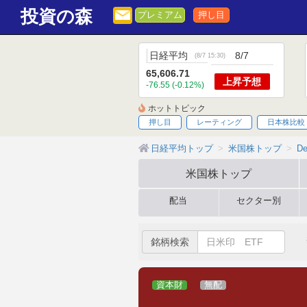
投資の森
プレミアム
押し目
日経平均
8/7
(
8/7 15:30
)
65,606.71
上昇
予想
-76.55 (-0.12%)
ホットトピック
押し目
レーティング
日本株比較
日経平均トップ
米国株トップ
De
米国株
トップ
配当
セクター別
銘柄検索
資本財
無配