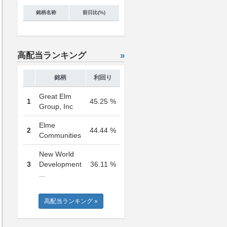
銘柄名称
前日比(%)
高配当ランキング
»
銘柄
利回り
Great Elm
1
45.25 %
Group, Inc
Elme
2
44.44 %
Communities
New World
3
Development
36.11 %
...
高配当ランキング »