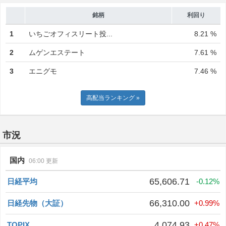
銘柄
利回り
1
いちごオフィスリート投...
8.21 %
2
ムゲンエステート
7.61 %
3
エニグモ
7.46 %
高配当ランキング »
市況
国内
06:00 更新
65,606.71
日経平均
-0.12%
66,310.00
日経先物（大証）
+0.99%
4,074.93
TOPIX
+0.47%