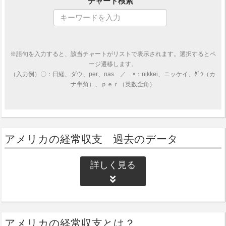
チャート検索
※語句を入力すると、該当チャートがリストで表示されます。選択するとペ
ージ遷移します。
（入力例）〇：日経、ダウ、per、nas ／ ×：nikkei、ニッケイ、ﾀﾞｳ（カ
ナ半角）、ｐｅｒ（英数全角）
アメリカの経常収支 過去のデータ
詳しく見る
アメリカの経常収支とは？