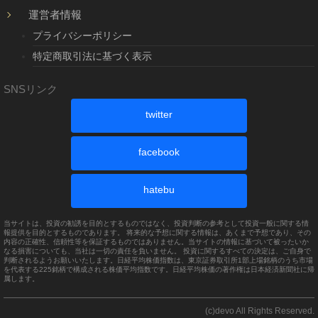
運営者情報
プライバシーポリシー
特定商取引法に基づく表示
SNSリンク
twitter
facebook
hatebu
当サイトは、投資の勧誘を目的とするものではなく、投資判断の参考として投資一般に関する情
報提供を目的とするものであります。 将来的な予想に関する情報は、あくまで予想であり、その
内容の正確性、信頼性等を保証するものではありません。当サイトの情報に基づいて被ったいか
なる損害についても、当社は一切の責任を負いません。 投資に関するすべての決定は、ご自身で
判断されるようお願いいたします。日経平均株価指数は、東京証券取引所1部上場銘柄のうち市場
を代表する225銘柄で構成される株価平均指数です。日経平均株価の著作権は日本経済新聞社に帰
属します。
(c)devo All Rights Reserved.