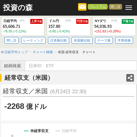
投資の森
プレミアム
押し目
Togg
日経平均
ドル円
NYダウ
(
8/7
)
(
5:55
)
(
5:50
)
上昇
円安
下落
予想
予想
予想
65,606.71
157.80
54,036.93
-76.55 (-0.12%)
-0.65 (-0.41%)
+151.83 (+0.28%)
押し目
レーティング
日本株比較
米国株比較
テーマ株
半導体株
日経平均トップ
チャート検索
米国 経常収支 チャート
銘柄検索
経常収支（米国）
経常収支／米国
(6月24日 22:30)
-2268
億ドル
米経常収支
日経平均
0