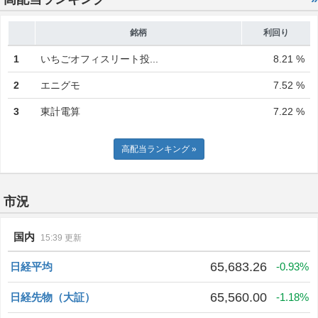
銘柄
利回り
1
いちごオフィスリート投...
8.21 %
2
エニグモ
7.52 %
3
東計電算
7.22 %
高配当ランキング »
市況
国内
15:39 更新
65,683.26
日経平均
-0.93%
65,560.00
日経先物（大証）
-1.18%