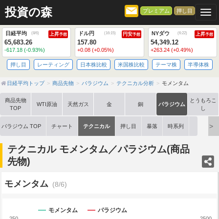
投資の森
プレミアム
押し目
Togg
日経平均
ドル円
NYダウ
(
8/6
)
(
16:15
)
(
6:22
)
上昇
円安
上昇
予想
予想
予想
65,683.26
157.80
54,349.12
-617.18 (-0.93%)
+0.08 (+0.05%)
+263.24 (+0.49%)
押し目
レーティング
日本株比較
米国株比較
テーマ株
半導体株
日経平均トップ
商品先物
パラジウム
テクニカル分析
モメンタム
商品先物
とうもろこ
WTI原油
天然ガス
金
銅
パラジウム
TOP
し
パラジウム TOP
チャート
テクニカル
押し目
暴落
時系列
テクニカル モメンタム／パラジウム(商品
先物)
モメンタム
(8/6)
モメンタム
パラジウム
250
2500