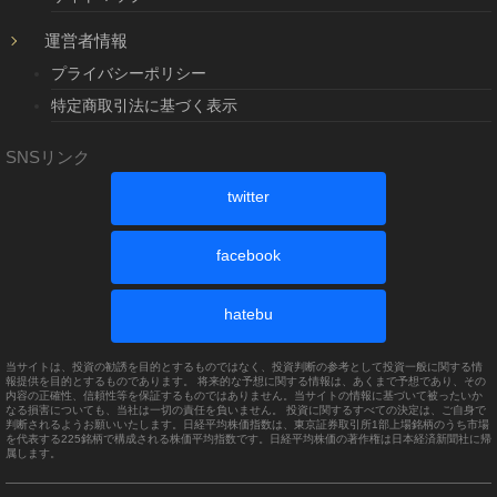
運営者情報
プライバシーポリシー
特定商取引法に基づく表示
SNSリンク
twitter
facebook
hatebu
当サイトは、投資の勧誘を目的とするものではなく、投資判断の参考として投資一般に関する情
報提供を目的とするものであります。 将来的な予想に関する情報は、あくまで予想であり、その
内容の正確性、信頼性等を保証するものではありません。当サイトの情報に基づいて被ったいか
なる損害についても、当社は一切の責任を負いません。 投資に関するすべての決定は、ご自身で
判断されるようお願いいたします。日経平均株価指数は、東京証券取引所1部上場銘柄のうち市場
を代表する225銘柄で構成される株価平均指数です。日経平均株価の著作権は日本経済新聞社に帰
属します。