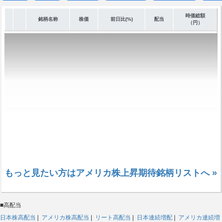
時価総額
銘柄名称
株価
前日比(%)
配当
（円）
反発期待の銘柄はありません
もっと見たい方はアメリカ株上昇期待銘柄リストへ »
■高配当
日本株高配当
|
アメリカ株高配当
|
リート高配当
|
日本連続増配
|
アメリカ連続増