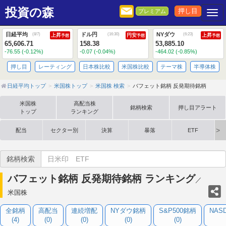
投資の森
押し目
プレミアム
Togg
日経平均
ドル円
NYダウ
(
8/7
)
(
16:30
)
(
6:23
)
上昇
円安
上昇
予想
予想
予想
65,606.71
158.38
53,885.10
-76.55 (-0.12%)
-0.07 (-0.04%)
-464.02 (-0.85%)
押し目
レーティング
日本株比較
米国株比較
テーマ株
半導体株
日経平均トップ
米国株トップ
米国株 検索
バフェット銘柄 反発期待銘柄
米国株
高配当株
銘柄検索
押し目アラート
トップ
ランキング
配当
セクター別
決算
暴落
ETF
銘柄検索
バフェット銘柄 反発期待銘柄 ランキング
／
米国株
全銘柄
高配当
連続増配
NYダウ銘柄
S&P500銘柄
NAS
(4)
(0)
(0)
(0)
(0)