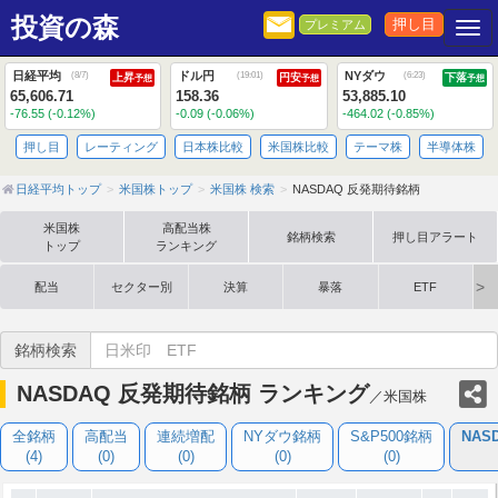
投資の森
押し目
プレミアム
Togg
日経平均
ドル円
NYダウ
(
8/7
)
(
19:01
)
(
6:23
)
上昇
円安
下落
予想
予想
予想
65,606.71
158.36
53,885.10
-76.55 (-0.12%)
-0.09 (-0.06%)
-464.02 (-0.85%)
押し目
レーティング
日本株比較
米国株比較
テーマ株
半導体株
日経平均トップ
米国株トップ
米国株 検索
NASDAQ 反発期待銘柄
米国株
高配当株
銘柄検索
押し目アラート
トップ
ランキング
配当
セクター別
決算
暴落
ETF
銘柄検索
NASDAQ 反発期待銘柄 ランキング
／米国株
全銘柄
高配当
連続増配
NYダウ銘柄
S&P500銘柄
NAS
(4)
(0)
(0)
(0)
(0)