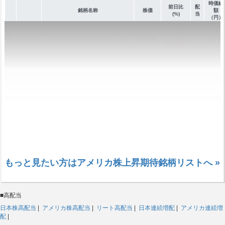
時価総
前日比
配
銘柄名称
株価
額
(%)
当
（円）
0.68
1
AXSM
アクサム・セラピューティクス
212.85
-
1.7兆
(0.32%)
もっと見たい方はアメリカ株上昇期待銘柄リストへ »
■高配当
日本株高配当
|
アメリカ株高配当
|
リート高配当
|
日本連続増配
|
アメリカ連続増
配
|