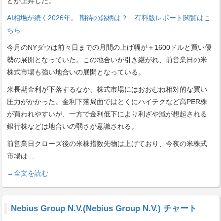
どが上昇した。
AI相場が続く2026年。 期待の銘柄は？ 有料版レポート閲覧はこ
ちら
今月のNYダウは前々日までの月間の上げ幅が＋1600ドルと買い優
勢の展開となっていた。この地合いが引き継がれ、前営業日の米
株式市場も強い地合いの展開となっている。
米長期金利が下落するなか、株式市場にはおおむね相対的な買い
圧力がかかった。金利下落局面ではとくにハイテクなど高PER株
が買われやすいが、一方で金利低下により利ざや減が想起される
銀行株などは地合いの弱さが意識される。
前営業日クローズ後の米株指数先物は上げており、今夜の米株式
市場は
...
→全文を読む
Nebius Group N.V.(Nebius Group N.V.) チャート