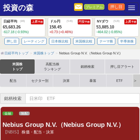
投資の森
押し目
プレミアム
Togg
日経平均
ドル円
NYダウ
(
8/6
)
(
5:45
)
(
5:20
)
上昇
円安
上昇
予想
予想
予想
65,683.26
158.45
53,885.10
-617.18 (-0.93%)
+0.73 (+0.46%)
-464.02 (-0.85%)
押し目
レーティング
日本株比較
米国株比較
テーマ株
半導体株
日経平均トップ
米国株トップ
Nebius Group N.V.（Nebius Group N.V.)
米国株
高配当株
銘柄検索
押し目アラート
トップ
ランキング
配当
セクター別
決算
暴落
ETF
銘柄検索
金融
無配
Nebius Group N.V.（Nebius Group N.V.）
【NBIS】
株価・配当・決算