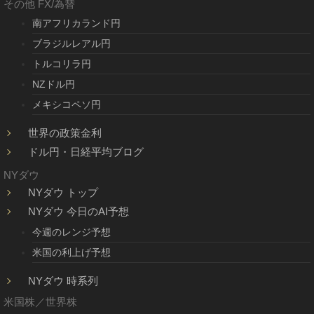
その他 FX/為替
南アフリカランド円
ブラジルレアル円
トルコリラ円
NZドル円
メキシコペソ円
世界の政策金利
ドル円・日経平均ブログ
NYダウ
NYダウ トップ
NYダウ 今日のAI予想
今週のレンジ予想
米国の利上げ予想
NYダウ 時系列
米国株／世界株