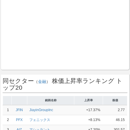
同セクター
株価上昇率ランキング ト
（
金融
）
ップ20
銘柄名称
上昇率
株価
1
JFIN
JiayinGroupInc
+17.37%
2.77
2
PFX
フェニックス
+8.13%
46.15
3
AIZ
アシュラント
+7.20%
301.57