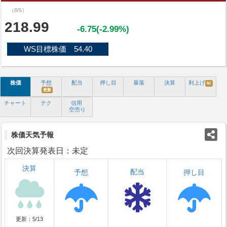
（8/5）
218.99
-6.75(-2.99%)
WS目標株価 54.40
株価
予想
配当
押し目
暴落
決算
利上げ
N!
更新
チャート
テク
信用
空売り
株価天気予報
次回決算発表日：未定
決算
配当
予想
押し目
更新：5/13