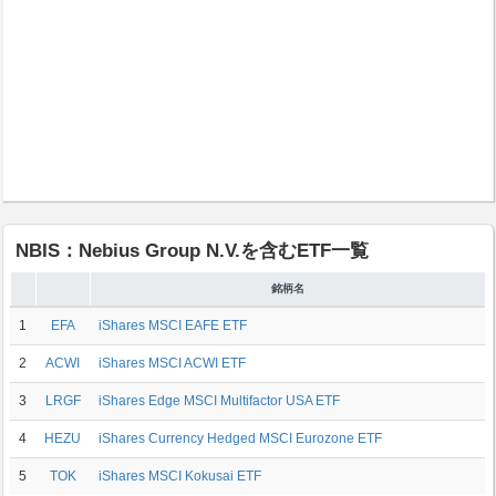
NBIS：Nebius Group N.V.を含むETF一覧
銘柄名
1
EFA
iShares MSCI EAFE ETF
2
ACWI
iShares MSCI ACWI ETF
3
LRGF
iShares Edge MSCI Multifactor USA ETF
4
HEZU
iShares Currency Hedged MSCI Eurozone ETF
5
TOK
iShares MSCI Kokusai ETF