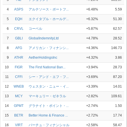
4
ASPS
アルテソース・ポートフ...
+6.48%
5.59
5
EQH
エクイタブル・ホールデ...
+6.32%
51.30
6
CRVL
コーベル
+5.87%
62.57
7
GBLI
GlobalIndemnityLtd
+4.78%
28.52
8
AFG
アメリカン・フィナンシ...
+4.36%
146.73
9
ATHR
AetherHoldingsInc
+4.32%
3.86
10
FIGR
The First National Ban...
+3.94%
28.73
11
CFFI
シー・アンド・エフ・フ...
+3.69%
87.20
12
WNEB
ウェスタン・ニュー・イ...
+3.39%
14.01
13
MCY
マーキュリー・ゼネラル
+2.82%
109.61
14
GPMT
グラナイト・ポイント・...
+2.74%
1.50
15
BETR
Better Home & Finance ...
+2.72%
17.74
16
VIRT
バーチュ・フィナンシャル
+2.58%
58.47