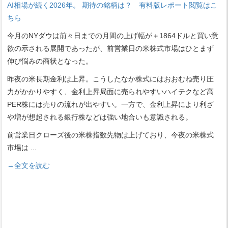
AI相場が続く2026年。 期待の銘柄は？ 有料版レポート閲覧はこ
ちら
今月のNYダウは前々日までの月間の上げ幅が＋1864ドルと買い意
欲の示される展開であったが、前営業日の米株式市場はひとまず
伸び悩みの商状となった。
昨夜の米長期金利は上昇。こうしたなか株式にはおおむね売り圧
力がかかりやすく、金利上昇局面に売られやすいハイテクなど高
PER株には売りの流れが出やすい。一方で、金利上昇により利ざ
や増が想起される銀行株などは強い地合いも意識される。
前営業日クローズ後の米株指数先物は上げており、今夜の米株式
市場は
...
→全文を読む