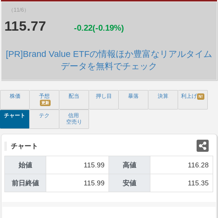
（11/6）
115.77
-0.22(-0.19%)
[PR]Brand Value ETFの情報ほか豊富なリアルタイム
データを無料でチェック
株価
予想
配当
押し目
暴落
決算
利上げ
N!
更新
チャート
テク
信用
空売り
チャート
始値
115.99
高値
116.28
前日終値
115.99
安値
115.35