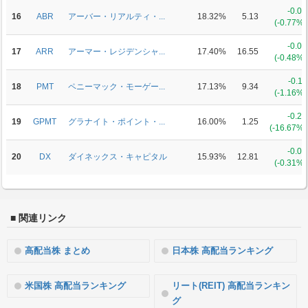
-0.04
16
ABR
アーバー・リアルティ・...
18.32%
5.13
(-0.77%)
-0.08
17
ARR
アーマー・レジデンシャ...
17.40%
16.55
(-0.48%)
-0.11
18
PMT
ペニーマック・モーゲー...
17.13%
9.34
(-1.16%)
-0.25
19
GPMT
グラナイト・ポイント・...
16.00%
1.25
(-16.67%)
-0.04
20
DX
ダイネックス・キャピタル
15.93%
12.81
(-0.31%)
■ 関連リンク
高配当株 まとめ
日本株 高配当ランキング
米国株 高配当ランキング
リート(REIT) 高配当ランキン
グ