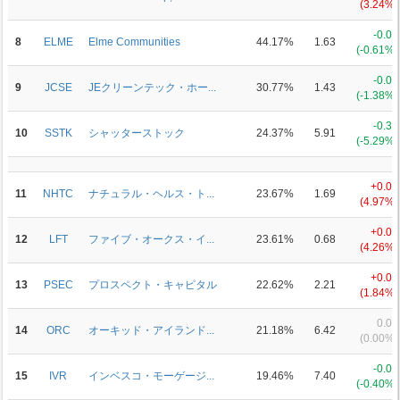
(3.24%)
-0.01
8
ELME
Elme Communities
44.17%
1.63
(-0.61%)
-0.02
9
JCSE
JEクリーンテック・ホー...
30.77%
1.43
(-1.38%)
-0.33
10
SSTK
シャッターストック
24.37%
5.91
(-5.29%)
+0.08
11
NHTC
ナチュラル・ヘルス・ト...
23.67%
1.69
(4.97%)
+0.03
12
LFT
ファイブ・オークス・イ...
23.61%
0.68
(4.26%)
+0.04
13
PSEC
プロスペクト・キャピタル
22.62%
2.21
(1.84%)
0.00
14
ORC
オーキッド・アイランド...
21.18%
6.42
(0.00%)
-0.03
15
IVR
インベスコ・モーゲージ...
19.46%
7.40
(-0.40%)