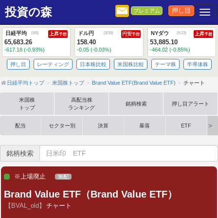
投資の森
押し目
プレミアム
Togg
日経平均
ドル円
NYダウ
(
8/6
)
(
8:50
)
(
6:23
)
上昇
円安
上昇
予想
予想
予想
65,683.26
158.40
53,885.10
-617.18 (-0.93%)
-0.05 (-0.03%)
-464.02 (-0.85%)
押し目
レーティング
日本株比較
米国株比較
テーマ株
半導体株
日経平均トップ
米国株トップ
Brand Value ETF(Brand Value ETF)
チャート
米国株
高配当株
銘柄検索
押し目アラート
トップ
ランキング
配当
セクター別
決算
暴落
ETF
銘柄検索
※上場廃止
無配
Brand Value ETF（Brand Value ETF）
【BVAL_old】
チャート