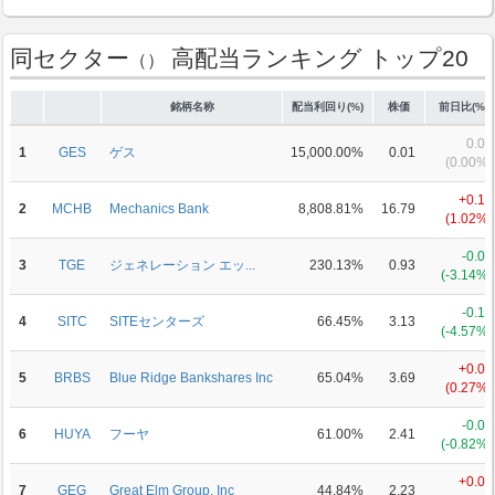
同セクター
高配当ランキング トップ20
（）
銘柄名称
配当利回り(%)
株価
前日比(%)
0.00
1
GES
ゲス
15,000.00%
0.01
(0.00%)
+0.17
2
MCHB
Mechanics Bank
8,808.81%
16.79
(1.02%)
-0.03
3
TGE
ジェネレーション エッ...
230.13%
0.93
(-3.14%)
-0.15
4
SITC
SITEセンターズ
66.45%
3.13
(-4.57%)
+0.01
5
BRBS
Blue Ridge Bankshares Inc
65.04%
3.69
(0.27%)
-0.02
6
HUYA
フーヤ
61.00%
2.41
(-0.82%)
+0.07
7
GEG
Great Elm Group, Inc
44.84%
2.23