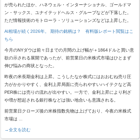
が売られたほか、ハネウェル・インターナショナル、ゴールドマ
ン・サックス、ユナイテッドヘルス・グループなどが下落した。
ただ情報技術のモトローラ・ソリューションズなどは上昇した。
AI相場が続く2026年。 期待の銘柄は？ 有料版レポート閲覧はこ
ちら
今月のNYダウは前々日までの月間の上げ幅が＋1864ドルと買い意
欲の示される展開であったが、前営業日の米株式市場はひとまず
伸び悩みの商状となった。
昨夜の米長期金利は上昇。こうしたなか株式にはおおむね売り圧
力がかかりやすく、金利上昇局面に売られやすいハイテクなど高
PER株には売りの流れが出やすい。一方で、金利上昇により利ざ
や増が想起される銀行株などは強い地合いも意識される。
前営業日クローズ後の米株指数先物は上げており、今夜の米株式
市場は
...
→全文を読む