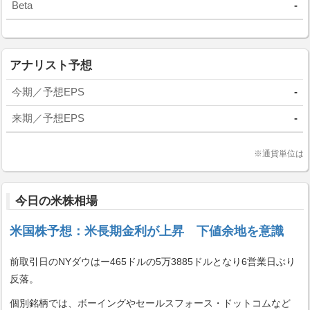
Beta
-
アナリスト予想
今期／予想EPS
-
来期／予想EPS
-
※通貨単位は
今日の米株相場
米国株予想：米長期金利が上昇 下値余地を意識
前取引日のNYダウはー465ドルの5万3885ドルとなり6営業日ぶり
反落。
個別銘柄では、ボーイングやセールスフォース・ドットコムなど