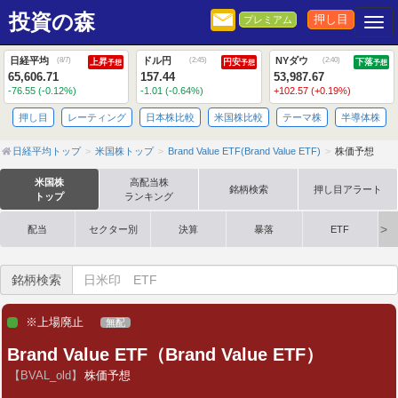
投資の森
押し目
プレミアム
Togg
日経平均
ドル円
NYダウ
(
8/7
)
(
2:45
)
(
2:40
)
上昇
円安
下落
予想
予想
予想
65,606.71
157.44
53,987.67
-76.55 (-0.12%)
-1.01 (-0.64%)
+102.57 (+0.19%)
押し目
レーティング
日本株比較
米国株比較
テーマ株
半導体株
日経平均トップ
米国株トップ
Brand Value ETF(Brand Value ETF)
株価予想
米国株
高配当株
銘柄検索
押し目アラート
トップ
ランキング
配当
セクター別
決算
暴落
ETF
銘柄検索
※上場廃止
無配
Brand Value ETF（Brand Value ETF）
【BVAL_old】
株価予想