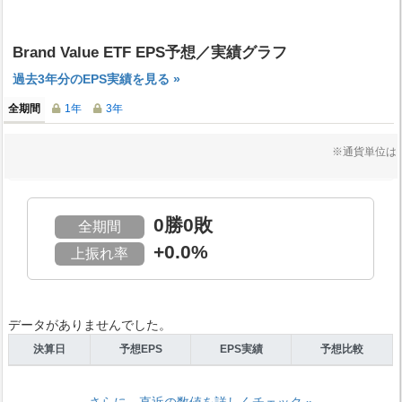
Brand Value ETF EPS予想／実績グラフ
過去3年分のEPS実績を見る »
全期間
1年
3年
※通貨単位は
0勝0敗
全期間
+0.0%
上振れ率
データがありませんでした。
決算日
予想EPS
EPS実績
予想比較