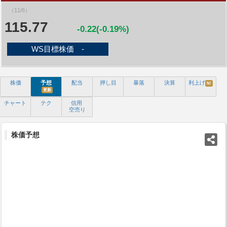
（11/6）
115.77
-0.22(-0.19%)
WS目標株価 -
株価
予想
配当
押し目
暴落
決算
利上げ
N!
更新
チャート
テク
信用
空売り
株価予想