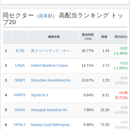
同セクター
高配当ランキング トッ
（
資本財
）
プ20
配当利回
銘柄名称
株価
前日比(%)
り(%)
-0.02
1
JCSE
JEクリーンテック・ホー...
30.77%
1.43
(-1.38%)
-0.03
2
USEA
United Maritime Corpor...
14.71%
2.72
(-1.09%)
0.00
3
SIHBY
Shenzhen Investment Ho...
10.67%
2.25
(0.00%)
+0.46
4
PHPPY
Signify N.V
9.64%
8.51
(5.71%)
0.00
5
SGHIY
Shanghai Industrial Ho...
7.86%
15.26
(0.00%)
0.00
6
HPGLY
Hapag-Lloyd Aktiengese...
6.86%
72.50
(0.00%)