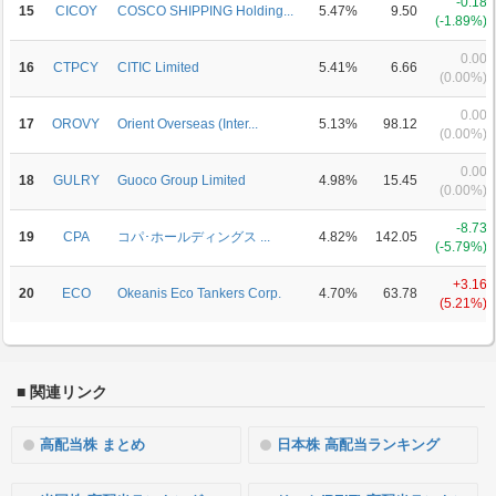
-0.18
15
CICOY
COSCO SHIPPING Holding...
5.47%
9.50
(-1.89%)
0.00
16
CTPCY
CITIC Limited
5.41%
6.66
(0.00%)
0.00
17
OROVY
Orient Overseas (Inter...
5.13%
98.12
(0.00%)
0.00
18
GULRY
Guoco Group Limited
4.98%
15.45
(0.00%)
-8.73
19
CPA
コパ･ホールディングス ...
4.82%
142.05
(-5.79%)
+3.16
20
ECO
Okeanis Eco Tankers Corp.
4.70%
63.78
(5.21%)
■ 関連リンク
高配当株 まとめ
日本株 高配当ランキング