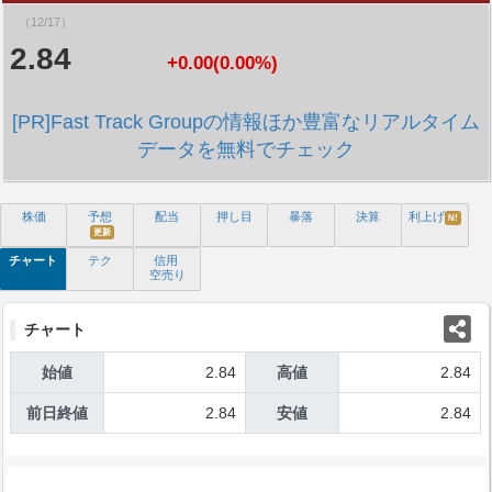
（12/17）
2.84
+0.00(0.00%)
[PR]Fast Track Groupの情報ほか豊富なリアルタイム
データを無料でチェック
株価
予想
配当
押し目
暴落
決算
利上げ
N!
更新
チャート
テク
信用
空売り
チャート
始値
2.84
高値
2.84
前日終値
2.84
安値
2.84