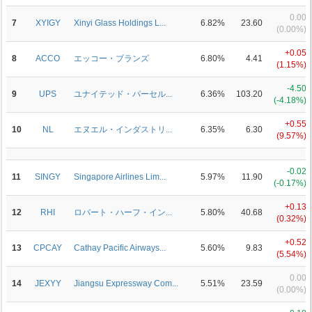
0.00
7
XYIGY
Xinyi Glass Holdings L...
6.82%
23.60
(0.00%)
+0.05
8
ACCO
エッコー・ブランズ
6.80%
4.41
(1.15%)
-4.50
9
UPS
ユナイテッド・パーセル...
6.36%
103.20
(-4.18%)
+0.55
10
NL
エヌエル・インダストリ...
6.35%
6.30
(9.57%)
-0.02
11
SINGY
Singapore Airlines Lim...
5.97%
11.90
(-0.17%)
+0.13
12
RHI
ロバート・ハーフ・イン...
5.80%
40.68
(0.32%)
+0.52
13
CPCAY
Cathay Pacific Airways...
5.60%
9.83
(5.54%)
0.00
14
JEXYY
Jiangsu Expressway Com...
5.51%
23.59
(0.00%)