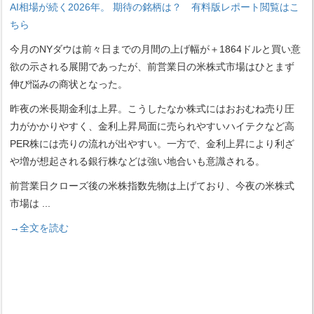
AI相場が続く2026年。 期待の銘柄は？ 有料版レポート閲覧はこ
ちら
今月のNYダウは前々日までの月間の上げ幅が＋1864ドルと買い意
欲の示される展開であったが、前営業日の米株式市場はひとまず
伸び悩みの商状となった。
昨夜の米長期金利は上昇。こうしたなか株式にはおおむね売り圧
力がかかりやすく、金利上昇局面に売られやすいハイテクなど高
PER株には売りの流れが出やすい。一方で、金利上昇により利ざ
や増が想起される銀行株などは強い地合いも意識される。
前営業日クローズ後の米株指数先物は上げており、今夜の米株式
市場は
...
→全文を読む