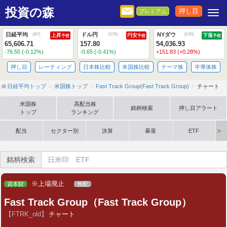
投資の森
押し目
プレミアム
Togg
日経平均
ドル円
NYダウ
(
8/7
)
(
5:55
)
(
5:50
)
上昇
円安
下落
予想
予想
予想
65,606.71
157.80
54,036.93
-76.55 (-0.12%)
-0.65 (-0.41%)
+151.83 (+0.28%)
押し目
レーティング
日本株比較
米国株比較
テーマ株
半導体株
日経平均トップ
米国株トップ
Fast Track Group(Fast Track Group)
チャート
米国株
高配当株
銘柄検索
押し目アラート
トップ
ランキング
配当
セクター別
決算
暴落
ETF
銘柄検索
※上場廃止
資本財
無配
Fast Track Group（Fast Track Group）
【FTRK_old】
チャート