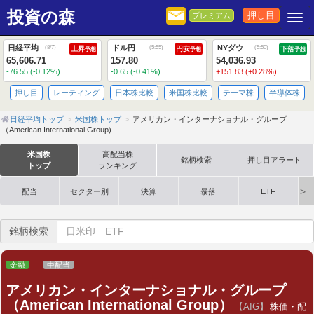
投資の森
押し目
プレミアム
Togg
日経平均
ドル円
NYダウ
(
8/7
)
(
5:55
)
(
5:50
)
上昇
円安
下落
予想
予想
予想
65,606.71
157.80
54,036.93
-76.55 (-0.12%)
-0.65 (-0.41%)
+151.83 (+0.28%)
押し目
レーティング
日本株比較
米国株比較
テーマ株
半導体株
日経平均トップ
米国株トップ
アメリカン・インターナショナル・グループ
（American International Group)
米国株
高配当株
銘柄検索
押し目アラート
トップ
ランキング
配当
セクター別
決算
暴落
ETF
銘柄検索
金融
中配当
アメリカン・インターナショナル・グループ
（American International Group）
【AIG】
株価・配