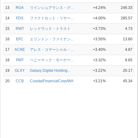
13
RGA
リインシュアランス・グ...
+4.24%
246.33
14
FDS
ファクトセット・リサー...
+4.00%
285.57
15
RWT
レッドウッド・トラスト
+3.73%
4.73
16
EFC
エリントン・ファイナン...
+3.50%
13.60
17
ACRE
アレス・コマーシャル・...
+3.40%
4.87
18
PMT
ペニーマック・モーゲー...
+3.32%
9.65
19
GLXY
Galaxy Digital Holding...
+3.22%
20.17
20
CCB
CoastalFinancialCorp/WA
+3.21%
45.34