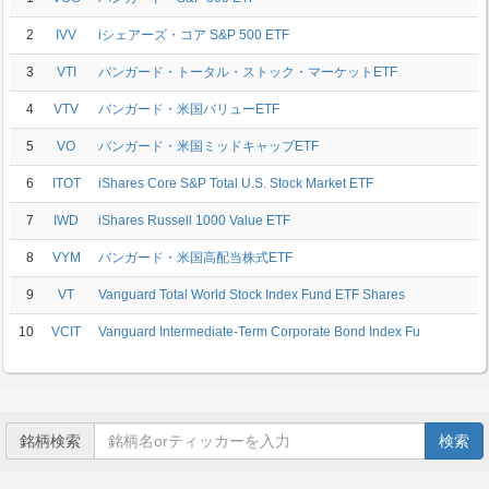
2
IVV
iシェアーズ・コア S&P 500 ETF
3
VTI
バンガード・トータル・ストック・マーケットETF
4
VTV
バンガード・米国バリューETF
5
VO
バンガード・米国ミッドキャップETF
6
ITOT
iShares Core S&P Total U.S. Stock Market ETF
7
IWD
iShares Russell 1000 Value ETF
8
VYM
バンガード・米国高配当株式ETF
9
VT
Vanguard Total World Stock Index Fund ETF Shares
10
VCIT
Vanguard Intermediate-Term Corporate Bond Index Fu
銘柄検索
検索