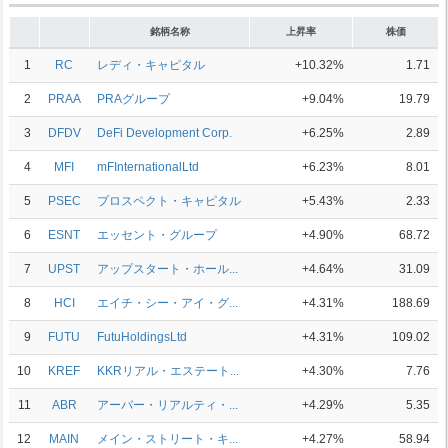
銘柄名称
上昇率
株価
1
RC
レディ・キャピタル
+10.32%
1.71
2
PRAA
PRAグループ
+9.04%
19.79
3
DFDV
DeFi Development Corp.
+6.25%
2.89
4
MFI
mFInternationalLtd
+6.23%
8.01
5
PSEC
プロスペクト・キャピタル
+5.43%
2.33
6
ESNT
エッセント・グループ
+4.90%
68.72
7
UPST
アップスタート・ホール...
+4.64%
31.09
8
HCI
エイチ・シー・アイ・グ...
+4.31%
188.69
9
FUTU
FutuHoldingsLtd
+4.31%
109.02
10
KREF
KKRリアル・エステート...
+4.30%
7.76
11
ABR
アーバー・リアルティ・...
+4.29%
5.35
12
MAIN
メイン・ストリート・キ...
+4.27%
58.94