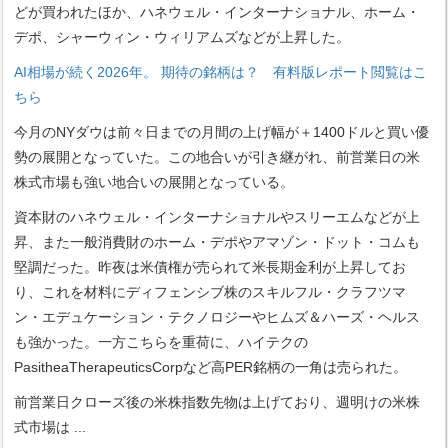
どが買われたほか、ハネウェル・インターナショナル、ホーム・
デポ、シャーウィン・ウィリアムズなどが上昇した。
AI相場が続く2026年。 期待の銘柄は？ 有料版レポート閲覧はこ
ちら
今月のNYダウは前々日までの月間の上げ幅が＋1400ドルと買い優
勢の展開となっていた。この地合いが引き継がれ、前営業日の米
株式市場も強い地合いの展開となっている。
資本財のハネウェル・インターナショナルやスリーエムなどが上
昇、また一般消費財のホーム・デポやアマゾン・ドット・コムも
堅調だった。昨夜は米債権が売られて米長期金利が上昇してお
り、これを材料にディフェンシブ株のスキルフル・クラフツマ
ン・エデュケーション・テクノロジーやヒムズ＆ハーズ・ヘルス
も強かった。一方こちらを重荷に、ハイテクの
PasitheaTherapeuticsCorpなど高PER銘柄の一角は売られた。
前営業日クローズ後の米株指数先物は上げており、週明けの米株
式市場は
...