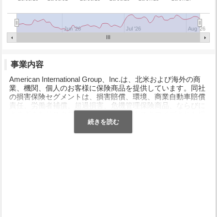
Jun '26
Jul '26
Aug '26
事業内容
American International Group、Inc.は、北米および海外の商
業、機関、個人のお客様に保険商品を提供しています。同社
の損害保険セグメントは、損害賠償、環境、商業自動車賠償
責任、労働者補償、超過損害、危機管理保険商品、ならびに
さまざまなリスク共有およびその他のカスタマイズされた構
造化プログラムを提供しています。商業、産業、エネルギー
関連の財産保険。航空宇宙、政治リスク、貿易信用、ポート
フォリオソリューション、保証、作物、海上保険。また、取
締役および役員の責任、合併および買収、忠実度、雇用慣
行、受託者責任、サイバーリスク、誘拐および身代金、およ
び過失および不作為保険を含む、さまざまな企業およびリス
クに対する専門的な賠償責任保険商品を提供します。さら
に、このセグメントは、個人の自動車保険および財産保険、
自発的およびスポンサー負担の個人事故、および補足健康製
品を提供しています。延長保証保険商品;そして旅行保険商
品。その生命および退職セグメントは、変額年金、固定イン