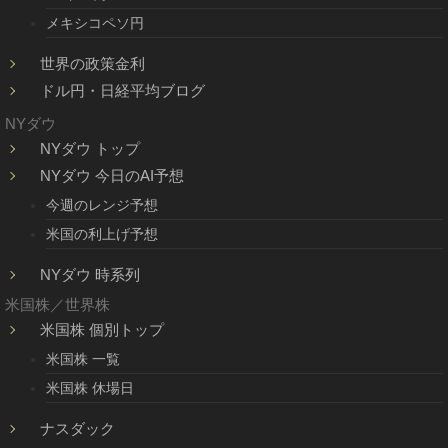
メキシコペソ円
世界の政策金利
ドル円・日経平均ブログ
NYダウ
NYダウ トップ
NYダウ 今日のAI予想
今週のレンジ予想
米国の利上げ予想
NYダウ 時系列
米国株／世界株
米国株 個別トップ
米国株 一覧
米国株 休場日
ナスダック