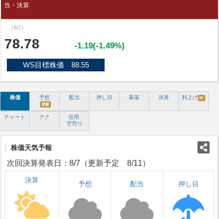
当・決算
（8/7）
78.78
-1.19(-1.49%)
WS目標株価 88.55
株価
予想
配当
押し目
暴落
決算
利上げ
N!
更新
チャート
テク
信用
空売り
株価天気予報
次回決算発表日：8/7（更新予定 8/11）
決算
予想
配当
押し目