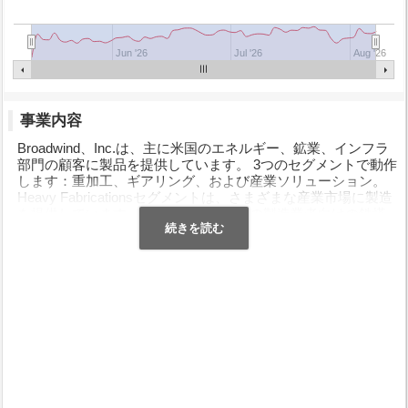
Jun '26
Jul '26
Aug '26
事業内容
Broadwind、Inc.は、主に米国のエネルギー、鉱業、インフラ
部門の顧客に製品を提供しています。 3つのセグメントで動作
します：重加工、ギアリング、および産業ソリューション。
Heavy Fabricationsセグメントは、さまざまな産業市場に製造
を提供しています。主に風力タービンの製造業者向けの鉄塔
とアダプター。ギアリングセグメントは、オンショアおよび
オフショアの石油およびガスのフラッキングおよび掘削、地
表および地下鉱山、風力エネルギー、鉄鋼、資材処理、およ
びその他のインフラストラクチャー市場向けのギアリング、
ギアボックスおよびシステムを提供します。産業ソリューシ
ョンセグメントは、天然ガスタービン市場にサプライチェー
ンソリューション、在庫管理、キッティングおよびアセンブ
リサービスを提供します。同社は直接販売力と独立した販売
代理店を通じて製品を販売しています。同社は以前は
Broadwind Energy、Inc.として知られており、2020年5月に社
名をBroadwind、Inc.に変更しました。Broadwind、Inc.の本社