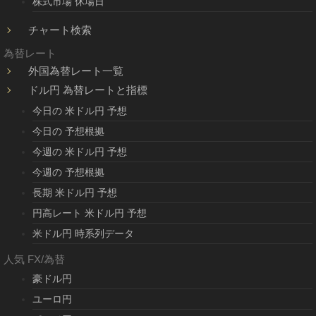
株式市場 休場日
チャート検索
為替レート
外国為替レート一覧
ドル円 為替レートと指標
今日の 米ドル円 予想
今日の 予想根拠
今週の 米ドル円 予想
今週の 予想根拠
長期 米ドル円 予想
円高レート 米ドル円 予想
米ドル円 時系列データ
人気 FX/為替
豪ドル円
ユーロ円