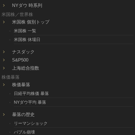
NYダウ 時系列
米国株／世界株
米国株 個別トップ
米国株 一覧
米国株 休場日
ナスダック
S&P500
上海総合指数
株価暴落
株価暴落
日経平均株価 暴落
NYダウ平均 暴落
暴落の歴史
リーマンショック
バブル崩壊