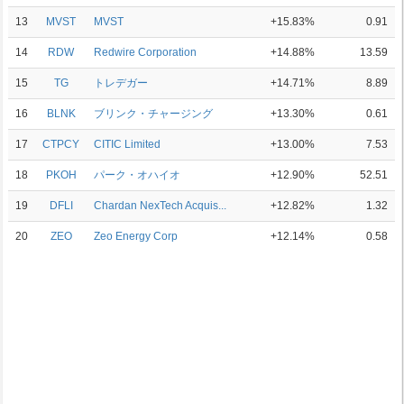
13
MVST
MVST
+15.83%
0.91
14
RDW
Redwire Corporation
+14.88%
13.59
15
TG
トレデガー
+14.71%
8.89
16
BLNK
ブリンク・チャージング
+13.30%
0.61
17
CTPCY
CITIC Limited
+13.00%
7.53
18
PKOH
パーク・オハイオ
+12.90%
52.51
19
DFLI
Chardan NexTech Acquis...
+12.82%
1.32
20
ZEO
Zeo Energy Corp
+12.14%
0.58