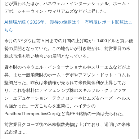
どが買われたほか、ハネウェル・インターナショナル、ホーム・
デポ、シャーウィン・ウィリアムズなどが上昇した。
AI相場が続く2026年。 期待の銘柄は？ 有料版レポート閲覧はこ
ちら
今月のNYダウは前々日までの月間の上げ幅が＋1400ドルと買い優
勢の展開となっていた。この地合いが引き継がれ、前営業日の米
株式市場も強い地合いの展開となっている。
資本財のハネウェル・インターナショナルやスリーエムなどが上
昇、また一般消費財のホーム・デポやアマゾン・ドット・コムも
堅調だった。昨夜は米債権が売られて米長期金利が上昇してお
り、これを材料にディフェンシブ株のスキルフル・クラフツマ
ン・エデュケーション・テクノロジーやヒムズ＆ハーズ・ヘルス
も強かった。一方こちらを重荷に、ハイテクの
PasitheaTherapeuticsCorpなど高PER銘柄の一角は売られた。
前営業日クローズ後の米株指数先物は上げており、週明けの米株
式市場は
...