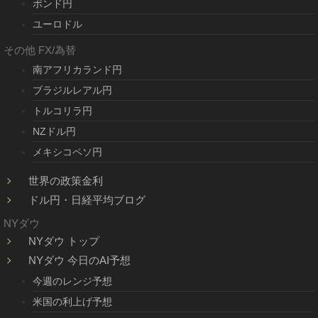
ポンド円
ユーロドル
その他 FX/為替
南アフリカランド円
ブラジルレアル円
トルコリラ円
NZドル円
メキシコペソ円
世界の政策金利
ドル円・日経平均ブログ
NYダウ
NYダウ トップ
NYダウ 今日のAI予想
今週のレンジ予想
米国の利上げ予想