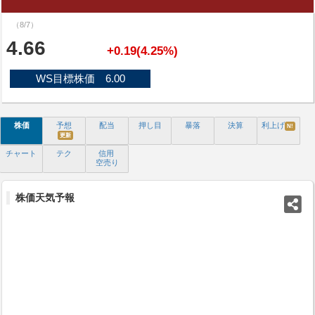
（8/7）
4.66
+0.19(4.25%)
WS目標株価 6.00
株価
予想
配当
押し目
暴落
決算
利上げ
N!
更新
チャート
テク
信用
空売り
株価天気予報