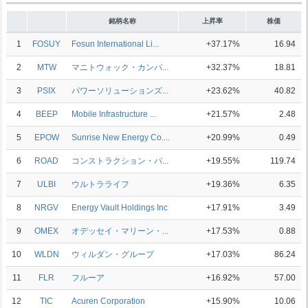
銘柄名称
上昇率
株価
1
FOSUY
Fosun International Li...
+37.17%
16.94
2
MTW
マニトウォック・カンパ...
+32.37%
18.81
3
PSIX
パワーソリューションズ...
+23.62%
40.82
4
BEEP
Mobile Infrastructure ...
+21.57%
2.48
5
EPOW
Sunrise New Energy Co....
+20.99%
0.49
6
ROAD
コンストラクション・パ...
+19.55%
119.74
7
ULBI
ウルトラライフ
+19.36%
6.35
8
NRGV
Energy Vault Holdings Inc
+17.91%
3.49
9
OMEX
オデッセイ・マリーン・...
+17.53%
0.88
10
WLDN
ウィルダン・グループ
+17.03%
86.24
11
FLR
フルーア
+16.92%
57.00
12
TIC
Acuren Corporation
+15.90%
10.06