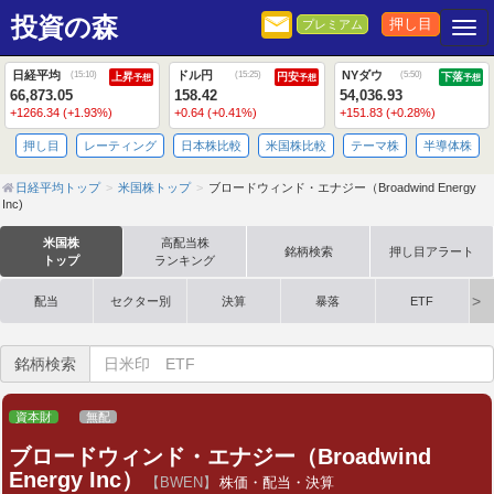
投資の森
押し目
プレミアム
Togg
日経平均
ドル円
NYダウ
(
15:10
)
(
15:25
)
(
5:50
)
上昇
円安
下落
予想
予想
予想
66,873.05
158.42
54,036.93
+1266.34 (+1.93%)
+0.64 (+0.41%)
+151.83 (+0.28%)
押し目
レーティング
日本株比較
米国株比較
テーマ株
半導体株
日経平均トップ
米国株トップ
ブロードウィンド・エナジー（Broadwind Energy
Inc)
米国株
高配当株
銘柄検索
押し目アラート
トップ
ランキング
配当
セクター別
決算
暴落
ETF
銘柄検索
資本財
無配
ブロードウィンド・エナジー（Broadwind
Energy Inc）
【BWEN】
株価・配当・決算