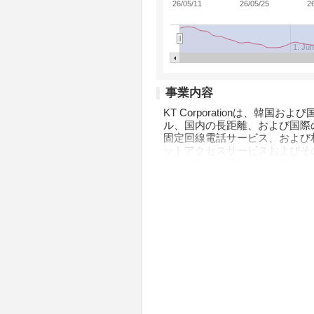
26/05/11
26/05/25
2
1. Jun
事業内容
KT Corporationは、
ル、国内の長距離、および国際
固定回線電話サービス、および
ットアクセスサービスおよびそ
ンターネット接続サービスなどの
ピング、デジタルコンテンツ配
音楽ストリーミング、ダウンロ
も提供しています。クレジット
術とネットワークサービス、衛
を販売しています。住宅用ユニ
さらに、公衆電話を維持していま
開発とデータ処理、付加価値ネ
ング、PCS配信、衛星放送、
データセンターの開発と関連サ
キュリティソリューション、住
投資、テクノロジービジネスフ