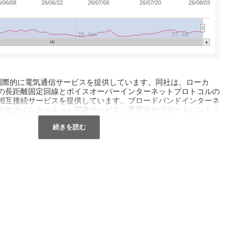
6/06/08
26/06/22
26/07/06
26/07/20
26/08/03
29. Jun
27. Jul
韓国および国際的に電気通信サービスを提供しています。同社は、ローカ
の長距離固定回線とボイスオーバーインターネットプロトコルの
相互接続サービスを提供しています。ブロードバンドインターネ
の他のインターネット関連サービス。専用線やブロードバンドイ
データ通信サービス。また、IPTV、衛星TV、TVホームショッ
信、情報通信技術プラットフォームコンサルティング、デジタル
ード、オンライン広告などのメディアおよびコンテンツサービス
カード処理およびその他の金融サービス。さらに、同社は情報技
星サービスも提供しています。携帯電話やその他の電気通信機器
ットおよび商業用不動産の開発および販売。不動産を借ります。
す。セキュリティ、B2CとB2B、投資ファンド、ソフトウェア
ットワーク、システム統合とメンテナンス、モバイルマーケティ
クラウドシステムの実装、ネットワークのインストールと管理、
ービス。さらに、同社はインターネットバンキングASPおよびセ
宅の開発と供給、スポーツグループの管理、音楽コンテンツへの
ァイナンス、ソフトウェアの開発と供給、外国投資、および電子