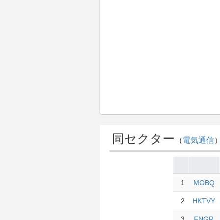
通信事業にも携わっています。 20
者と840万のIPTV加入者に
て知られており、2002年3月にその名前
年に設立され、韓国の城南に本
同セクター
（
電気通信
1
MOBQ
2
HKTVY
3
FNGR