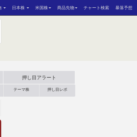
物
日本株
米国株
商品先物
チャート検索
暴落予想
押し目アラート
テーマ株
押し目レポ