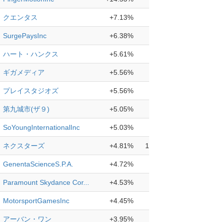
クエンタス
+7.13%
0.58
SurgePaysInc
+6.38%
0.22
ハート・ハンクス
+5.61%
2.26
ギガメディア
+5.56%
1.43
プレイスタジオズ
+5.56%
0.74
第九城市(ザ９)
+5.05%
4.99
SoYoungInternationalInc
+5.03%
2.09
ネクスターズ
+4.81%
13.30
GenentaScienceS.P.A.
+4.72%
1.33
Paramount Skydance Cor...
+4.53%
8.76
MotorsportGamesInc
+4.45%
4.46
アーバン・ワン
+3.95%
5.26