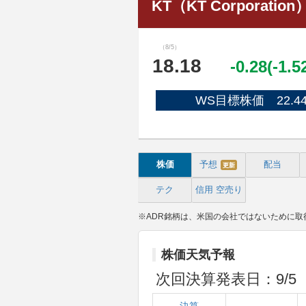
KT（KT Corporation
（8/5）
18.18
-0.28(-1.
WS目標株価 22.4
株価
予想
配当
更新
テク
信用
空売り
※ADR銘柄は、米国の会社ではないために
株価天気予報
次回決算発表日：9/5