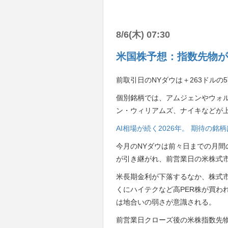
8/6(木) 07:30
米国株予想：指数先物が
前取引日のNYダウは＋263ドルの5
個別銘柄では、アムジェンやウォ
ン・ウィリアムズ、ナイキなどが
AI相場が続く2026年。 期待の
今月のNYダウは前々日までの月間
が引き継がれ、前営業日の米株式
米長期金利が下落するなか、株式
くにハイテクなど高PER株が買わ
は地合いの弱さが意識される。
前営業日クローズ後の米株指数先