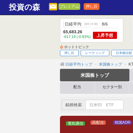
投資の森
プレミアム
押し目
日経平均
8/6
(
8/6 15:30
)
65,683.26
上昇
予想
-617.18 (-0.93%)
ホットトピック
押し目
レーティング
日本株比較
日経平均トップ
米国株トップ
KT
米国株
トップ
配当
セクター別
銘柄検索
高配当
韓国ADR
電気通信