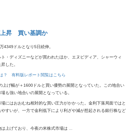
上昇 買い基調か
万4349ドルとなり5日続伸。
ルト・ディズニーなどが買われたほか、エヌビディア、シャーウィ
上昇した。
銘柄は？ 有料版レポート閲覧はこちら
の上げ幅が＋1600ドルと買い優勢の展開となっていた。この地合い
市場も強い地合いの展開となっている。
市場にはおおむね相対的な買い圧力がかかった。金利下落局面ではと
れやすいが、一方で金利低下により利ざや減が想起される銀行株など
物は上げており、今夜の米株式市場は
...