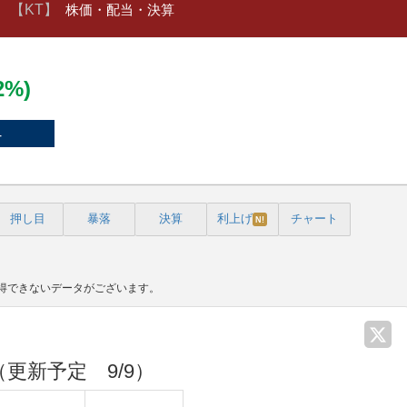
）
【KT】
株価・配当・決算
52%)
4
押し目
暴落
決算
利上げ
チャート
N!
取得できないデータがございます。
（更新予定 9/9）