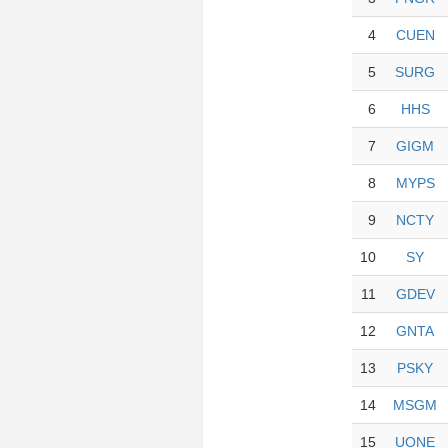
4
CUEN
5
SURG
6
HHS
7
GIGM
8
MYPS
9
NCTY
10
SY
11
GDEV
12
GNTA
13
PSKY
14
MSGM
15
UONE