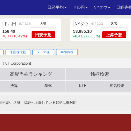
日経平均
ドル円
NYダウ
日経先
ドル円
8/6
NYダウ
8/6
(
8/7 5:25
)
(
8/7 5:20
)
158.49
53,885.10
円安
予想
上昇
予想
+0.77 (+0.49%)
-464.02 (-0.85%)
米国株比較
テーマ株
半導体株
（KT Corporation)
高配当株
ランキング
銘柄検索
決算
暴落
ETF
景気後退
※札証、名証、福証へ上場している銘柄は非対応