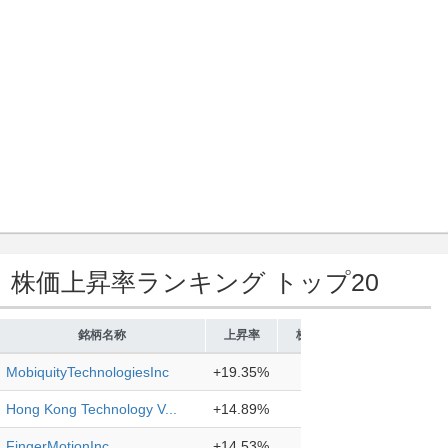
19年12月31日の時点で、同社は約21,922,000のモバイル加入
サービスを提供しています。同社は以前は韓国テレコム株式会社とし
をKT Corporationに変更しました。KTCorporationは1981
社を置いています。
株価上昇率ランキング トップ20
）
銘柄名称
上昇率
株価
MobiquityTechnologiesInc
+19.35%
0.74
Hong Kong Technology V...
+14.89%
2.70
FingerMotionInc
+14.53%
0.29