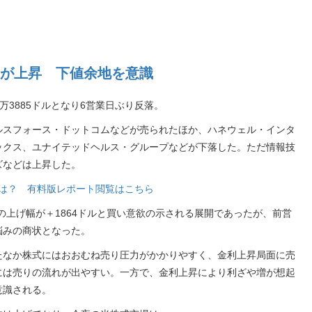
が上昇 下値余地を意識
5万3885ドルとなり6営業日ぶり反落。
ルスフォース・ドットコムなどが売られたほか、ハネウェル・インタ
ックス、ユナイテッドヘルス・グループなどが下落した。ただ情報技
ズなどは上昇した。
銘柄は？ 有料版レポート閲覧はこちら
の上げ幅が＋1864ドルと買い意欲の示される展開であったが、前営
悩みの商状となった。
たなか株式にはおおむね売り圧力がかかりやすく、金利上昇局面に売
には売りの流れが出やすい。一方で、金利上昇により利ざや増が想起
意識される。