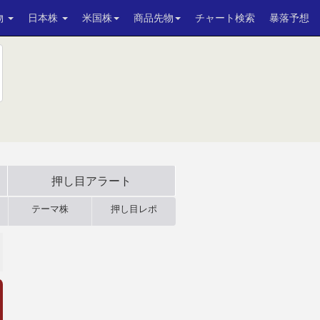
物
日本株
米国株
商品先物
チャート検索
暴落予想
押し目アラート
テーマ株
押し目レポ