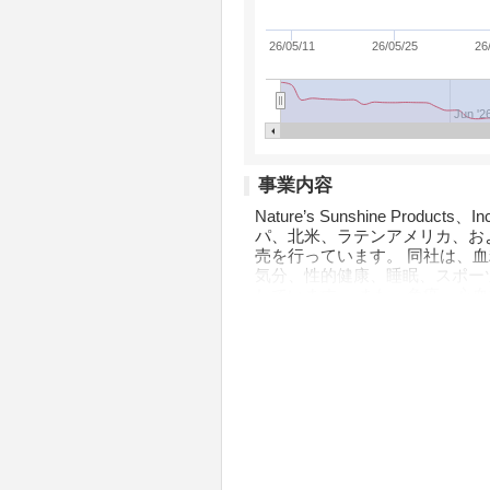
26/05/11
26/05/25
26
Jun '2
事業内容
Nature’s Sunshine P
パ、北米、ラテンアメリカ、お
売を行っています。 同社は、
気分、性的健康、睡眠、スポー
しています。 また、免疫、心
ラジェル、ハーブシャンプー、
のパーソナルケア製品、および
リビューターの販売力を通じて、Natur
提供しています。 Nature’s Su
点を置いています。