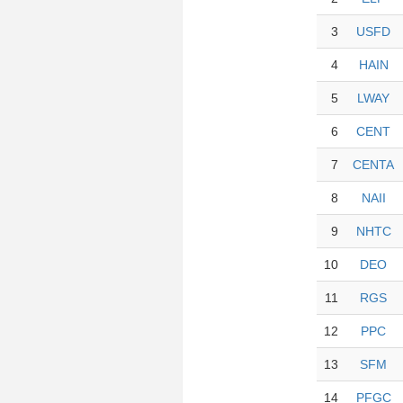
3
USFD
4
HAIN
5
LWAY
6
CENT
7
CENTA
8
NAII
9
NHTC
10
DEO
11
RGS
12
PPC
13
SFM
14
PFGC