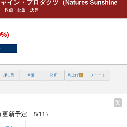
ン・プロダクツ（Natures Sunshine
】
株価・配当・決算
0%)
0
押し目
暴落
決算
利上げ
チャート
N!
更新予定 8/11）