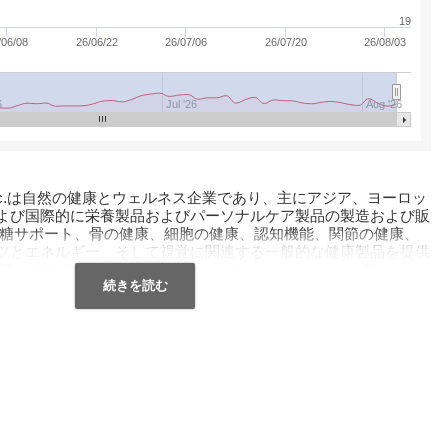
19
/06/08
26/06/22
26/07/06
26/07/20
26/08/03
6
Jul '26
Aug '26
roducts、Inc.は自然の健康とウェルネス企業であり、主にアジア、ヨーロッ
よび国際的に栄養製品およびパーソナルケア製品の製造および販
血糖サポート、骨の健康、細胞の健康、認知機能、関節の健康、
ツとエネルギー、そして視覚に関連する一般的な健康製品を提供
血管、消化の製品を提供します。 オイルやローション、アロエベ
ハーブスキントリートメント、歯磨き粉、スキンクレンザーなど
体重管理製品。 同社は、独立したマネージャーおよびディスト
e’s SunshineおよびSynergy WorldWideブランドで製品を
nshine Products、Inc.は1972年に設立され、ユタ州リーハイに拠