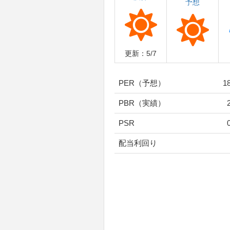
予想
更新：5/7
PER（予想）
1
PBR（実績）
PSR
配当利回り