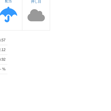
配当
押し目
8.57
2.12
0.92
- %