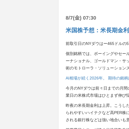
8/7(金) 07:30
米国株予想：米長期金利
前取引日のNYダウはー465ドルの
個別銘柄では、ボーイングやセー
ーナショナル、ゴールドマン・サ
術のモトローラ・ソリューション
AI相場が続く2026年。 期待の
今月のNYダウは前々日までの月間
業日の米株式市場はひとまず伸び
昨夜の米長期金利は上昇。こうし
られやすいハイテクなど高PER株
される銀行株などは強い地合いも