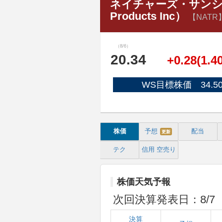
ネイチャーズ・サンシャイ
Products Inc）
【NATR
（8/6）
20.34
+0.28(1.4
WS目標株価 34.5
株価
予想
配当
更新
テク
信用
空売り
株価天気予報
次回決算発表日：8/7（
決算