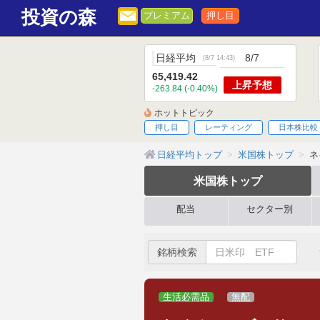
投資の森
プレミアム
押し目
日経平均
8/7
(
8/7 14:43
)
65,419.42
上昇
予想
-263.84 (-0.40%)
ホットトピック
押し目
レーティング
日本株比較
日経平均トップ
米国株トップ
ネ
米国株
トップ
配当
セクター別
銘柄検索
生活必需品
無配