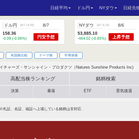
日経平均
ドル円
NYダウ
日経先
ドル円
8/7
NYダウ
8/6
(
8/7 14:55
)
(
8/7 6:23
)
158.36
53,885.10
円安
予想
上昇
予想
-0.09 (-0.06%)
-464.02 (-0.85%)
米国株比較
テーマ株
半導体株
イチャーズ・サンシャイン・プロダクツ（Natures Sunshine Products Inc)
高配当株
ランキング
銘柄検索
決算
暴落
ETF
景気後退
※札証、名証、福証へ上場している銘柄は非対応