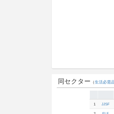
同セクター
（
生活必需
1
JJSF
2
ELF