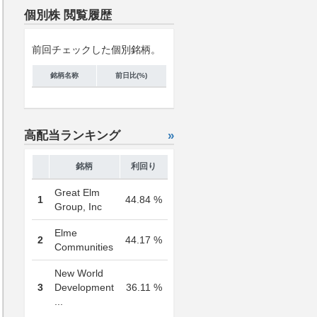
個別株 閲覧履歴
前回チェックした個別銘柄。
銘柄名称
前日比(%)
高配当ランキング
»
銘柄
利回り
Great Elm
1
44.84 %
Group, Inc
Elme
2
44.17 %
Communities
New World
3
Development
36.11 %
...