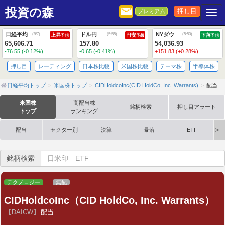
投資の森
押し目
プレミアム
Togg
日経平均
ドル円
NYダウ
(
8/7
)
(
5:55
)
(
5:50
)
上昇
円安
下落
予想
予想
予想
65,606.71
157.80
54,036.93
-76.55 (-0.12%)
-0.65 (-0.41%)
+151.83 (+0.28%)
押し目
レーティング
日本株比較
米国株比較
テーマ株
半導体株
日経平均トップ
米国株トップ
CIDHoldcoInc(CID HoldCo, Inc. Warrants)
配当
米国株
高配当株
銘柄検索
押し目アラート
トップ
ランキング
配当
セクター別
決算
暴落
ETF
銘柄検索
テクノロジー
無配
CIDHoldcoInc（CID HoldCo, Inc. Warrants）
【DAICW】
配当