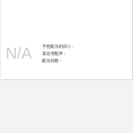
予想配当利回り -
直近増配率 -
配当回数 -