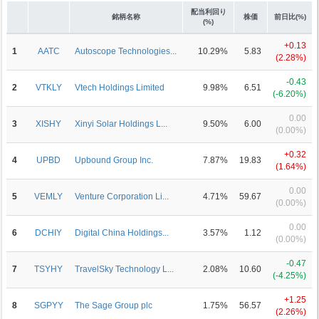
配当利回り
銘柄名称
株価
前日比(%)
(%)
+0.13
1
AATC
Autoscope Technologies...
10.29%
5.83
(2.28%)
-0.43
2
VTKLY
Vtech Holdings Limited
9.98%
6.51
(-6.20%)
0.00
3
XISHY
Xinyi Solar Holdings L...
9.50%
6.00
(0.00%)
+0.32
4
UPBD
Upbound Group Inc.
7.87%
19.83
(1.64%)
0.00
5
VEMLY
Venture Corporation Li...
4.71%
59.67
(0.00%)
0.00
6
DCHIY
Digital China Holdings...
3.57%
1.12
(0.00%)
-0.47
7
TSYHY
TravelSky Technology L...
2.08%
10.60
(-4.25%)
+1.25
8
SGPYY
The Sage Group plc
1.75%
56.57
(2.26%)