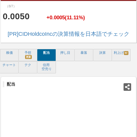
（8/7）
0.0050
+0.0005(11.11%)
[PR]CIDHoldcoIncの決算情報を日本語でチェック
株価
予想
配当
押し目
暴落
決算
利上げ
N!
更新
チャート
テク
信用
空売り
配当