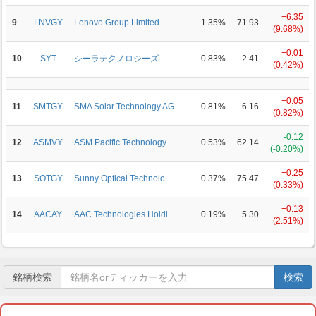
+6.35
9
LNVGY
Lenovo Group Limited
1.35%
71.93
(9.68%)
+0.01
10
SYT
シーラテクノロジーズ
0.83%
2.41
(0.42%)
+0.05
11
SMTGY
SMA Solar Technology AG
0.81%
6.16
(0.82%)
-0.12
12
ASMVY
ASM Pacific Technology...
0.53%
62.14
(-0.20%)
+0.25
13
SOTGY
Sunny Optical Technolo...
0.37%
75.47
(0.33%)
+0.13
14
AACAY
AAC Technologies Holdi...
0.19%
5.30
(2.51%)
銘柄検索
検索