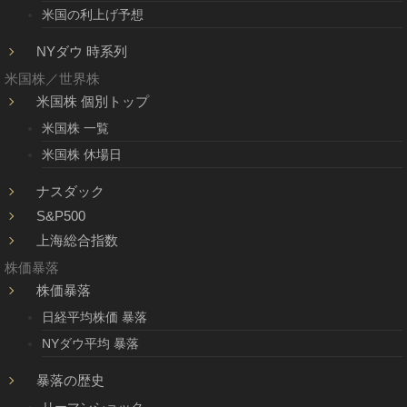
米国の利上げ予想
NYダウ 時系列
米国株／世界株
米国株 個別トップ
米国株 一覧
米国株 休場日
ナスダック
S&P500
上海総合指数
株価暴落
株価暴落
日経平均株価 暴落
NYダウ平均 暴落
暴落の歴史
リーマンショック