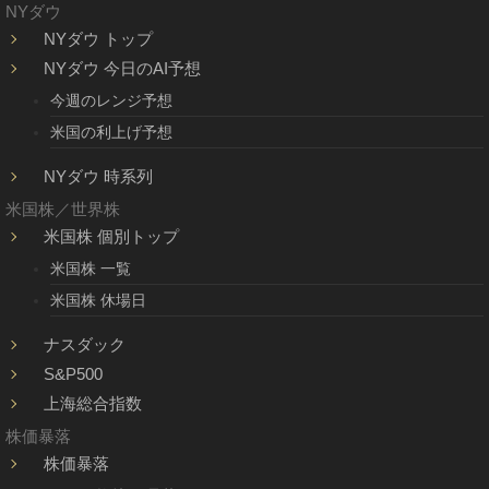
NYダウ
NYダウ トップ
NYダウ 今日のAI予想
今週のレンジ予想
米国の利上げ予想
NYダウ 時系列
米国株／世界株
米国株 個別トップ
米国株 一覧
米国株 休場日
ナスダック
S&P500
上海総合指数
株価暴落
株価暴落