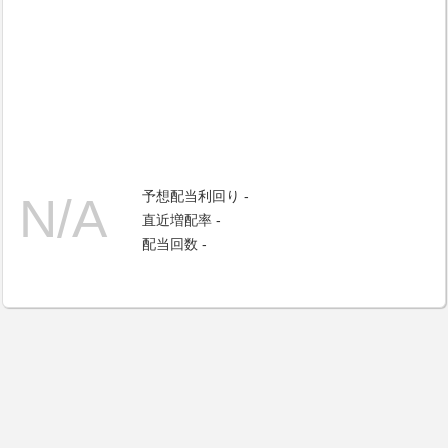
予想配当利回り -
直近増配率 -
配当回数 -