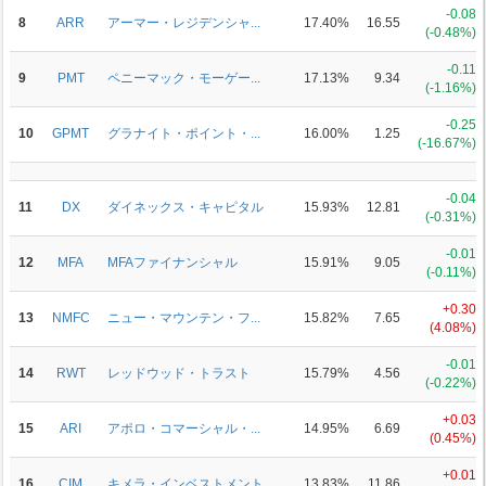
-0.08
8
ARR
アーマー・レジデンシャ...
17.40%
16.55
(-0.48%)
-0.11
9
PMT
ペニーマック・モーゲー...
17.13%
9.34
(-1.16%)
-0.25
10
GPMT
グラナイト・ポイント・...
16.00%
1.25
(-16.67%)
-0.04
11
DX
ダイネックス・キャピタル
15.93%
12.81
(-0.31%)
-0.01
12
MFA
MFAファイナンシャル
15.91%
9.05
(-0.11%)
+0.30
13
NMFC
ニュー・マウンテン・フ...
15.82%
7.65
(4.08%)
-0.01
14
RWT
レッドウッド・トラスト
15.79%
4.56
(-0.22%)
+0.03
15
ARI
アポロ・コマーシャル・...
14.95%
6.69
(0.45%)
+0.01
16
CIM
キメラ・インベストメント
13.83%
11.86