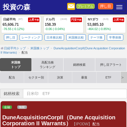
投資の森
押し目
プレミアム
Togg
日経平均
ドル円
NYダウ
(
8/7
)
(
16:40
)
(
6:23
)
上昇
円安
上昇
予想
予想
予想
65,606.71
158.39
53,885.10
-76.55 (-0.12%)
-0.06 (-0.04%)
-464.02 (-0.85%)
押し目
レーティング
日本株比較
米国株比較
テーマ株
半導体株
日経平均トップ
米国株トップ
DuneAcquisitionCorpII(Dune Acquisition Corporation
II Warrants)
配当
米国株
高配当株
銘柄検索
押し目アラート
トップ
ランキング
配当
セクター別
決算
暴落
ETF
銘柄検索
金融
無配
DuneAcquisitionCorpII（Dune Acquisition
Corporation II Warrants）
【IPODW】
配当