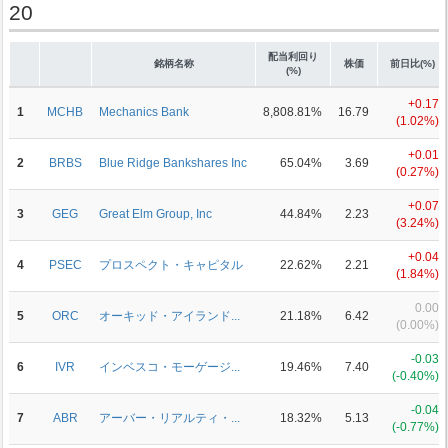
20
配当利回り
銘柄名称
株価
前日比(%)
(%)
+0.17
1
MCHB
Mechanics Bank
8,808.81%
16.79
(1.02%)
+0.01
2
BRBS
Blue Ridge Bankshares Inc
65.04%
3.69
(0.27%)
+0.07
3
GEG
Great Elm Group, Inc
44.84%
2.23
(3.24%)
+0.04
4
PSEC
プロスペクト・キャピタル
22.62%
2.21
(1.84%)
0.00
5
ORC
オーキッド・アイランド...
21.18%
6.42
(0.00%)
-0.03
6
IVR
インベスコ・モーゲージ...
19.46%
7.40
(-0.40%)
-0.04
7
ABR
アーバー・リアルティ・...
18.32%
5.13
(-0.77%)