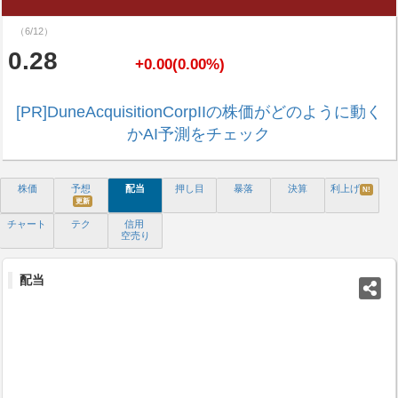
（6/12）
0.28
+0.00(0.00%)
[PR]DuneAcquisitionCorpIIの株価がどのように動く
かAI予測をチェック
株価
予想
配当
押し目
暴落
決算
利上げ
N!
更新
チャート
テク
信用
空売り
配当