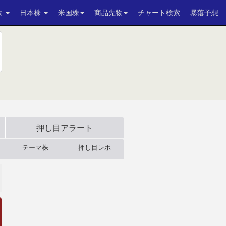
物
日本株
米国株
商品先物
チャート検索
暴落予想
当
押し目アラート
テーマ株
押し目レポ