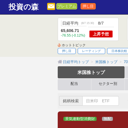
投資の森
プレミアム
押し目
日経平均
8/7
(
8/7 15:30
)
65,606.71
上昇
予想
-76.55 (-0.12%)
ホットトピック
押し目
レーティング
日本株比較
日経平均トップ
米国株トップ
70
米国株
トップ
配当
セクター別
銘柄検索
景気連動型消費財
無配