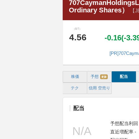
707CaymanHoldingsL
Ordinary Shares）
【J
（8/7）
4.56
-0.16(-3.
[PR]707Ca
株価
予想
配当
更新
テク
信用
空売り
配当
予想配当利回り
直近増配率 -