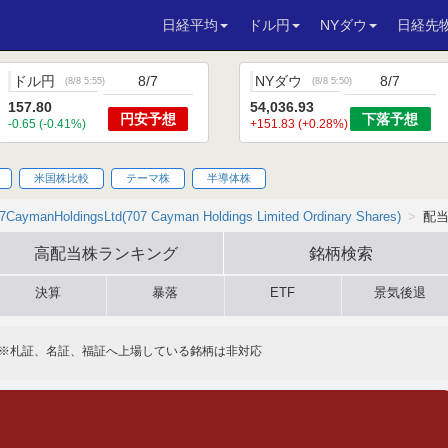
日経平均
ドル円
NYダウ
日経先
ドル円
8/7
NYダウ
8/7
(
8/8 5:55
)
(
8/8 5:50
)
157.80
54,036.93
円安
予想
下落
予想
-0.65 (-0.41%)
+151.83 (+0.28%)
米国株比較
テーマ株
半導体株
7CaymanHoldingsLtd(707 Cayman Holdings Limited Ordinary Shares)
配
高配当株
ランキング
銘柄検索
決算
暴落
ETF
景気後退
※札証、名証、福証へ上場している銘柄は非対応