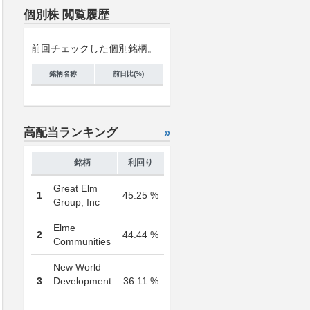
個別株 閲覧履歴
前回チェックした個別銘柄。
銘柄名称
前日比(%)
高配当ランキング
»
銘柄
利回り
Great Elm
1
45.25 %
Group, Inc
Elme
2
44.44 %
Communities
New World
3
Development
36.11 %
...