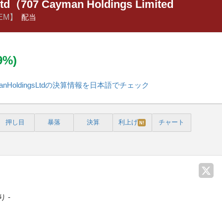
td（707 Cayman Holdings Limited
EM】
配当
39%)
ymanHoldingsLtdの決算情報を日本語でチェック
押し目
暴落
決算
利上げ
チャート
N!
 -