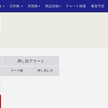
物
日本株
米国株
商品先物
チャート検索
暴落予想
押し目アラート
テーマ株
押し目レポ