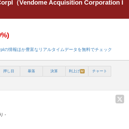
orpI（Vendome Acquisition Corporation I
0%)
sitionCorpIの情報ほか豊富なリアルタイムデータを無料でチェック
押し目
暴落
決算
利上げ
チャート
N!
 -