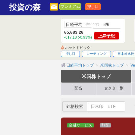
投資の森
プレミアム
押し目
日経平均
8/6
(
8/6 15:30
)
65,683.26
上昇
予想
-617.18 (-0.93%)
ホットトピック
押し目
レーティング
日本株比較
日経平均トップ
米国株トップ
Ve
米国株
トップ
配当
セクター別
銘柄検索
金融サービス
無配