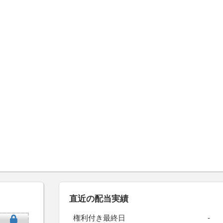
直近の配当実績
権利付き最終日
-