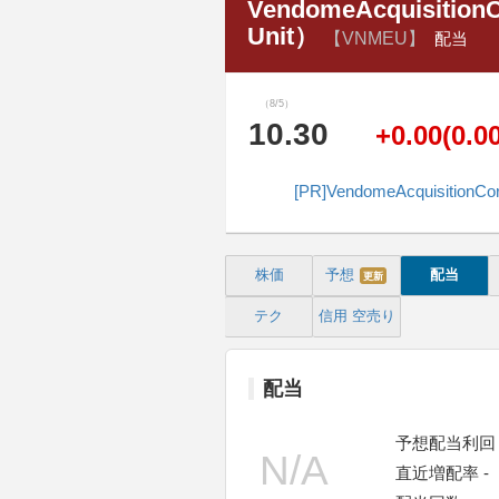
VendomeAcquisitionC
Unit）
【VNMEU】
配当
（8/5）
10.30
+0.00(0.0
[PR]VendomeAcqui
株価
予想
配当
更新
テク
信用
空売り
配当
予想配当利回り
直近増配率 -