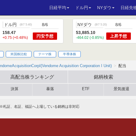
日経平均
ドル円
NYダウ
日経先
ドル円
8/6
NYダウ
8/6
(
8/7 5:40
)
(
8/7 5:20
)
158.47
53,885.10
円安
予想
上昇
予想
+0.75 (+0.48%)
-464.02 (-0.85%)
米国株比較
テーマ株
半導体株
ndomeAcquisitionCorpI(Vendome Acquisition Corporation I Unit)
配当
高配当株
ランキング
銘柄検索
決算
暴落
ETF
景気後退
※札証、名証、福証へ上場している銘柄は非対応