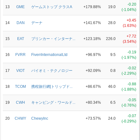
-0.20
13
GME
ゲームストップ クラスA
+179.88%
19.0
(-1.04%)
+0.45
14
DAN
デーナ
+141.67%
28.0
(1.63%)
+7.72
15
EAT
ブリンカー・インターナ...
+123.18%
226.0
(3.54%)
-0.19
16
FVRR
FiverrInternationalLtd
+96.97%
9.5
(-1.97%)
-0.02
17
VIOT
バイオミ・テクノロジー
+92.09%
0.8
(-2.29%)
-0.88
18
TCOM
携程旅行網[トリップド...
+86.67%
46.0
(-1.88%)
-0.05
19
CWH
キャンピング・ワールド...
+80.34%
6.5
(-0.76%)
-0.07
20
CHWY
ChewyInc
+73.57%
24.0
(-0.29%)