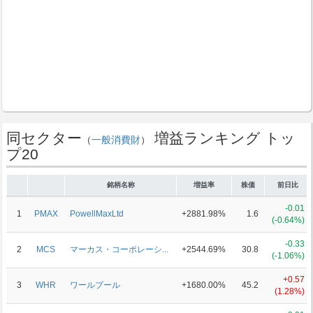
同セクター
増益ランキング トッ
（
一般消費財
）
プ20
銘柄名称
増益率
株価
前日比
-0.01
1
PMAX
PowellMaxLtd
+2881.98%
1.6
(-0.64%)
-0.33
2
MCS
マーカス・コーポレーシ...
+2544.69%
30.8
(-1.06%)
+0.57
3
WHR
ワールプール
+1680.00%
45.2
(1.28%)