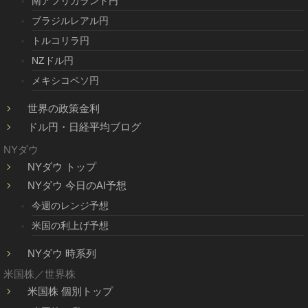
南アフリカランド円
ブラジルレアル円
トルコリラ円
NZドル円
メキシコペソ円
世界の政策金利
ドル円・日経平均ブログ
NYダウ
NYダウ トップ
NYダウ 今日のAI予想
今週のレンジ予想
米国の利上げ予想
NYダウ 時系列
米国株／世界株
米国株 個別トップ