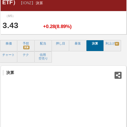
ETF）
【IONZ】
決算
（8/5）
3.43
+0.28(8.89%)
株価
予想
配当
押し目
暴落
決算
利上げ
N!
更新
チャート
テク
信用
空売り
決算