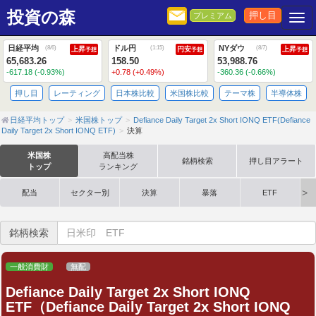
投資の森
押し目
プレミアム
Togg
日経平均
ドル円
NYダウ
(
8/6
)
(
1:15
)
(
8/7
)
上昇
円安
上昇
予想
予想
予想
65,683.26
158.50
53,988.76
-617.18 (-0.93%)
+0.78 (+0.49%)
-360.36 (-0.66%)
押し目
レーティング
日本株比較
米国株比較
テーマ株
半導体株
日経平均トップ
米国株トップ
Defiance Daily Target 2x Short IONQ ETF(Defiance
Daily Target 2x Short IONQ ETF)
決算
米国株
高配当株
銘柄検索
押し目アラート
トップ
ランキング
配当
セクター別
決算
暴落
ETF
銘柄検索
一般消費財
無配
Defiance Daily Target 2x Short IONQ
ETF（Defiance Daily Target 2x Short IONQ