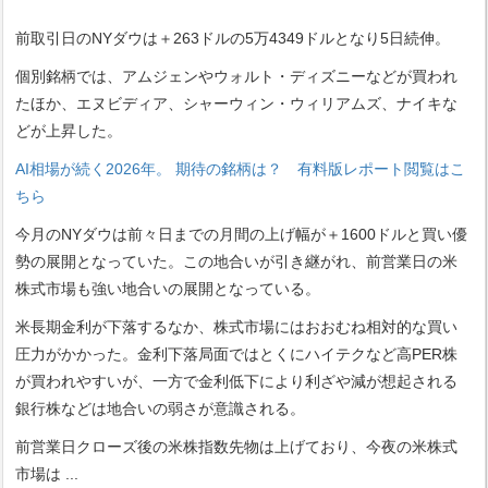
前取引日のNYダウは＋263ドルの5万4349ドルとなり5日続伸。
個別銘柄では、アムジェンやウォルト・ディズニーなどが買われ
たほか、エヌビディア、シャーウィン・ウィリアムズ、ナイキな
どが上昇した。
AI相場が続く2026年。 期待の銘柄は？ 有料版レポート閲覧はこ
ちら
今月のNYダウは前々日までの月間の上げ幅が＋1600ドルと買い優
勢の展開となっていた。この地合いが引き継がれ、前営業日の米
株式市場も強い地合いの展開となっている。
米長期金利が下落するなか、株式市場にはおおむね相対的な買い
圧力がかかった。金利下落局面ではとくにハイテクなど高PER株
が買われやすいが、一方で金利低下により利ざや減が想起される
銀行株などは地合いの弱さが意識される。
前営業日クローズ後の米株指数先物は上げており、今夜の米株式
市場は
...