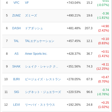
-0.01
4
VFC
VF
+743.04%
15.2
(-0.07%)
-0.36
5
ZUMZ
ズミーズ
+490.21%
19.6
(-1.81%)
+4.90
6
DASH
ドアダッシュ
+481.48%
207.3
(2.42%)
+0.10
7
TAL
TALエデュケーション
+457.45%
12.1
(0.83%)
+0.51
8
AS
Amer Sports Inc.
+428.37%
36.7
(1.41%)
+8.11
9
SHAK
シェイク・シャック ク...
+351.56%
74.3
(12.25%)
+0.47
10
BJRI
ビージェイズ・レストラン
+278.05%
67.9
(0.70%)
-0.74
11
SIG
シグネット・ジュエラーズ
+220.53%
96.6
(-0.76%)
+0.25
12
LEVI
リーバイ・ストラウス
+192.26%
24.8
(1.02%)