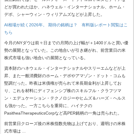
どが買われたほか、ハネウェル・インターナショナル、ホーム・
デポ、シャーウィン・ウィリアムズなどが上昇した。
AI相場が続く2026年。 期待の銘柄は？ 有料版レポート閲覧はこ
ちら
今月のNYダウは前々日までの月間の上げ幅が＋1400ドルと買い優
勢の展開となっていた。この地合いが引き継がれ、前営業日の米
株式市場も強い地合いの展開となっている。
資本財のハネウェル・インターナショナルやスリーエムなどが上
昇、また一般消費財のホーム・デポやアマゾン・ドット・コムも
堅調だった。昨夜は米債権が売られて米長期金利が上昇してお
り、これを材料にディフェンシブ株のスキルフル・クラフツマ
ン・エデュケーション・テクノロジーやヒムズ＆ハーズ・ヘルス
も強かった。一方こちらを重荷に、ハイテクの
PasitheaTherapeuticsCorpなど高PER銘柄の一角は売られた。
前営業日クローズ後の米株指数先物は上げており、週明けの米株
式市場は
...