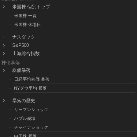
米国株 個別トップ
米国株 一覧
米国株 休場日
ナスダック
S&P500
上海総合指数
株価暴落
株価暴落
日経平均株価 暴落
NYダウ平均 暴落
暴落の歴史
リーマンショック
バブル崩壊
チャイナショック
中国株 暴落