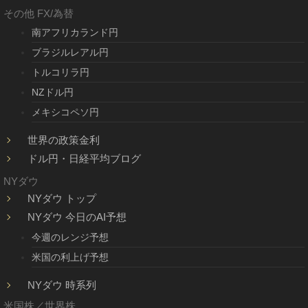
その他 FX/為替
南アフリカランド円
ブラジルレアル円
トルコリラ円
NZドル円
メキシコペソ円
世界の政策金利
ドル円・日経平均ブログ
NYダウ
NYダウ トップ
NYダウ 今日のAI予想
今週のレンジ予想
米国の利上げ予想
NYダウ 時系列
米国株／世界株