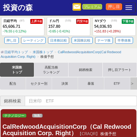
投資の森
押し目
プレミアム
Togg
日経平均
ドル円
NYダウ
(
8/7
)
(
5:55
)
(
5:50
)
上昇
円安
下落
予想
予想
予想
65,606.71
157.80
54,036.93
-76.55 (-0.12%)
-0.65 (-0.41%)
+151.83 (+0.28%)
押し目
レーティング
日本株比較
米国株比較
テーマ株
半導体株
日経平均トップ
米国株トップ
CalRedwoodAcquisitionCorp(Cal Redwood
Acquisition Corp. Right)
株価予想
米国株
高配当株
銘柄検索
押し目アラート
トップ
ランキング
配当
セクター別
決算
暴落
ETF
銘柄検索
テクノロジー
無配
CalRedwoodAcquisitionCorp（Cal Redwood
Acquisition Corp. Right）
【CRAQR】
株価予想