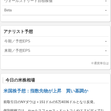
ウォールストリート目標株価
-
Beta
-
アナリスト予想
今期／予想EPS
-
来期／予想EPS
-
※通貨単位は
今日の米株相場
米国株予想：指数先物が上昇 買い基調か
前取引日のNYダウは＋151ドルの5万4036ドルとなり反発。
個別銘柄では、セールスフォース・ドットコムやエヌビディアな