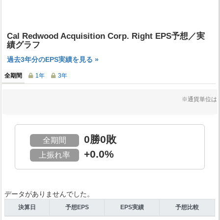
Cal Redwood Acquisition Corp. Right EPS予想／実
績グラフ
過去3年分のEPS実績を見る »
全期間
1年
3年
※通貨単位は
0勝0敗
全期間
+0.0%
上振れ率
データがありませんでした。
決算日
予想EPS
EPS実績
予想比較