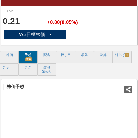
（8/5）
0.21
+0.00(0.05%)
WS目標株価 -
株価
予想
配当
押し目
暴落
決算
利上げ
N!
更新
チャート
テク
信用
空売り
株価予想