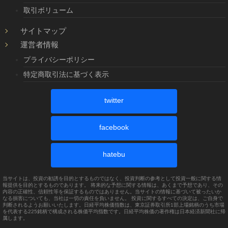
取引ボリューム
サイトマップ
運営者情報
プライバシーポリシー
特定商取引法に基づく表示
twitter
facebook
hatebu
当サイトは、投資の勧誘を目的とするものではなく、投資判断の参考として投資一般に関する情
報提供を目的とするものであります。 将来的な予想に関する情報は、あくまで予想であり、その
内容の正確性、信頼性等を保証するものではありません。当サイトの情報に基づいて被ったいか
なる損害についても、当社は一切の責任を負いません。 投資に関するすべての決定は、ご自身で
判断されるようお願いいたします。日経平均株価指数は、東京証券取引所1部上場銘柄のうち市場
を代表する225銘柄で構成される株価平均指数です。日経平均株価の著作権は日本経済新聞社に帰
属します。