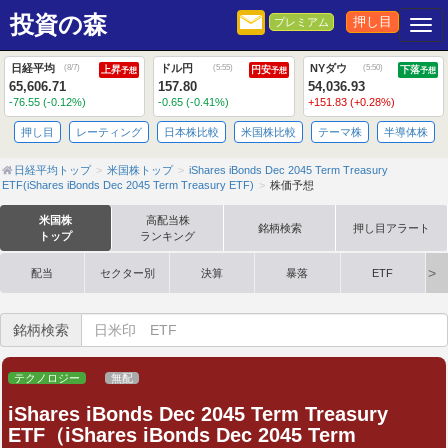
投資の森
押し目
プレミアム
Togg
日経平均
ドル円
NYダウ
(
8/7
)
(
5:55
)
(
5:50
)
上昇
円安
下落
予想
予想
予想
65,606.71
157.80
54,036.93
-76.55 (-0.12%)
-0.65 (-0.41%)
+151.83 (+0.28%)
押し目
レーティング
日本株比較
米国株比較
テーマ株
半導体株
日経平均トップ
米国株トップ
iShares iBonds Dec 2045 Term Treasury
ETF(iShares iBonds Dec 2045 Term Treasury ETF)
株価予想
米国株
高配当株
銘柄検索
押し目アラート
トップ
ランキング
配当
セクター別
決算
暴落
ETF
銘柄検索
テクノロジー
無配
iShares iBonds Dec 2045 Term Treasury
ETF（iShares iBonds Dec 2045 Term