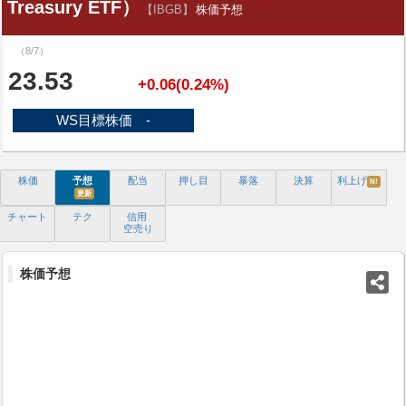
Treasury ETF）
【IBGB】
株価予想
（8/7）
23.53
+0.06(0.24%)
WS目標株価 -
株価
予想
配当
押し目
暴落
決算
利上げ
N!
更新
チャート
テク
信用
空売り
株価予想