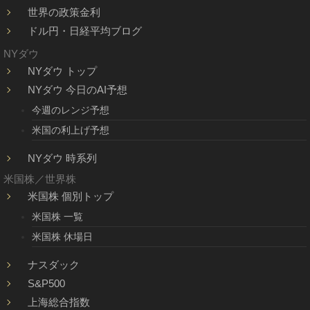
世界の政策金利
ドル円・日経平均ブログ
NYダウ
NYダウ トップ
NYダウ 今日のAI予想
今週のレンジ予想
米国の利上げ予想
NYダウ 時系列
米国株／世界株
米国株 個別トップ
米国株 一覧
米国株 休場日
ナスダック
S&P500
上海総合指数