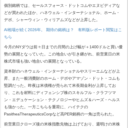
個別銘柄では、セールスフォース・ドットコムやエヌビディアな
どが買われたほか、ハネウェル・インターナショナル、ホーム・
デポ、シャーウィン・ウィリアムズなどが上昇した。
AI相場が続く2026年。 期待の銘柄は？ 有料版レポート閲覧はこ
ちら
今月のNYダウは前々日までの月間の上げ幅が＋1400ドルと買い優
勢の展開となっていた。この地合いが引き継がれ、前営業日の米
株式市場も強い地合いの展開となっている。
資本財のハネウェル・インターナショナルやスリーエムなどが上
昇、また一般消費財のホーム・デポやアマゾン・ドット・コムも
堅調だった。昨夜は米債権が売られて米長期金利が上昇してお
り、これを材料にディフェンシブ株のスキルフル・クラフツマ
ン・エデュケーション・テクノロジーやヒムズ＆ハーズ・ヘルス
も強かった。一方こちらを重荷に、ハイテクの
PasitheaTherapeuticsCorpなど高PER銘柄の一角は売られた。
前営業日クローズ後の米株指数先物は上げており、週明けの米株