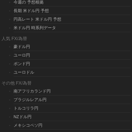
今週の 予想根拠
長期 米ドル円 予想
円高レート 米ドル円 予想
米ドル円 時系列データ
人気 FX/為替
豪ドル円
ユーロ円
ポンド円
ユーロドル
その他 FX/為替
南アフリカランド円
ブラジルレアル円
トルコリラ円
NZドル円
メキシコペソ円