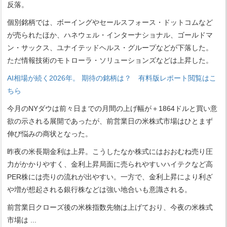
反落。
個別銘柄では、ボーイングやセールスフォース・ドットコムなど
が売られたほか、ハネウェル・インターナショナル、ゴールドマ
ン・サックス、ユナイテッドヘルス・グループなどが下落した。
ただ情報技術のモトローラ・ソリューションズなどは上昇した。
AI相場が続く2026年。 期待の銘柄は？ 有料版レポート閲覧はこ
ちら
今月のNYダウは前々日までの月間の上げ幅が＋1864ドルと買い意
欲の示される展開であったが、前営業日の米株式市場はひとまず
伸び悩みの商状となった。
昨夜の米長期金利は上昇。こうしたなか株式にはおおむね売り圧
力がかかりやすく、金利上昇局面に売られやすいハイテクなど高
PER株には売りの流れが出やすい。一方で、金利上昇により利ざ
や増が想起される銀行株などは強い地合いも意識される。
前営業日クローズ後の米株指数先物は上げており、今夜の米株式
市場は
...