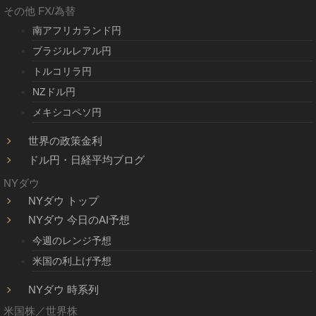
その他 FX/為替
南アフリカランド円
ブラジルレアル円
トルコリラ円
NZドル円
メキシコペソ円
世界の政策金利
ドル円・日経平均ブログ
NYダウ
NYダウ トップ
NYダウ 今日のAI予想
今週のレンジ予想
米国の利上げ予想
NYダウ 時系列
米国株／世界株