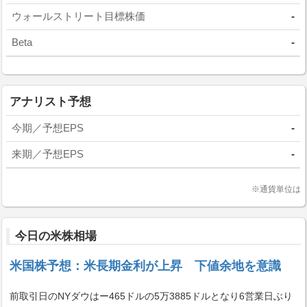
ウォールストリート目標株価
-
Beta
-
アナリスト予想
今期／予想EPS
-
来期／予想EPS
-
※通貨単位は
今日の米株相場
米国株予想：米長期金利が上昇 下値余地を意識
前取引日のNYダウはー465ドルの5万3885ドルとなり6営業日ぶり