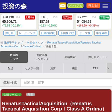
投資の森
押し目
プレミアム
Togg
日経平均
ドル円
NYダウ
(
8/7
)
(
4:45
)
(
4:40
)
上昇
円安
下落
予想
予想
予想
65,606.71
157.52
54,054.39
-76.55 (-0.12%)
-0.93 (-0.59%)
+169.29 (+0.31%)
押し目
レーティング
日本株比較
米国株比較
テーマ株
半導体株
日経平均トップ
米国株トップ
RenatusTacticalAcquisition(Renatus Tactical
Acquisition Corp I Class A Ordina)
株価予想
米国株
高配当株
銘柄検索
押し目アラート
トップ
ランキング
配当
セクター別
決算
暴落
ETF
銘柄検索
金融サービス
無配
RenatusTacticalAcquisition（Renatus
Tactical Acquisition Corp I Class A Ordina）