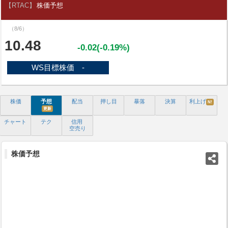
【RTAC】
株価予想
（8/6）
10.48
-0.02(-0.19%)
WS目標株価 -
株価
予想
配当
押し目
暴落
決算
利上げ
N!
更新
チャート
テク
信用
空売り
株価予想