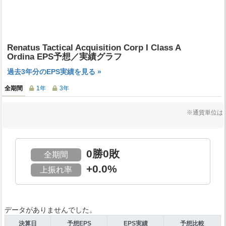
Renatus Tactical Acquisition Corp I Class A
Ordina EPS予想／実績グラフ
過去3年分のEPS実績を見る »
全期間
1年
3年
※通貨単位は
0勝0敗
全期間
+0.0%
上振れ率
データがありませんでした。
決算日
予想EPS
EPS実績
予想比較