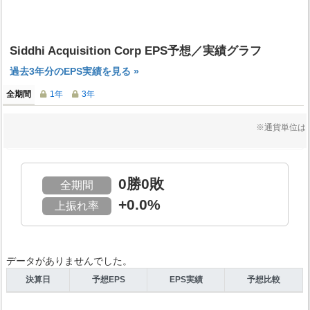
Siddhi Acquisition Corp EPS予想／実績グラフ
過去3年分のEPS実績を見る »
全期間
1年
3年
※通貨単位は
0勝0敗
全期間
+0.0%
上振れ率
データがありませんでした。
決算日
予想EPS
EPS実績
予想比較