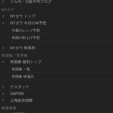
ドル円・日経平均ブログ
NYダウ
NYダウ トップ
NYダウ 今日のAI予想
今週のレンジ予想
米国の利上げ予想
NYダウ 時系列
米国株／世界株
米国株 個別トップ
米国株 一覧
米国株 休場日
ナスダック
S&P500
上海総合指数
株価暴落