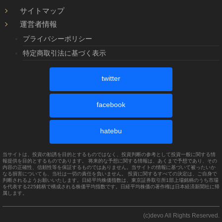
サイトマップ
運営者情報
プライバシーポリシー
特定商取引法に基づく表示
twitter
facebook
hatebu
当サイトは、投資の勧誘を目的とするものではなく、投資判断の参考として投資一般に関する情
報提供を目的とするものであります。 将来的な予想に関する情報は、あくまで予想であり、その
内容の正確性、信頼性等を保証するものではありません。当サイトの情報に基づいて被ったいか
なる損害についても、当社は一切の責任を負いません。 投資に関するすべての決定は、ご自身で
判断されるようお願いいたします。日経平均株価指数は、東京証券取引所1部上場銘柄のうち市場
を代表する225銘柄で構成される株価平均指数です。日経平均株価の著作権は日本経済新聞社に帰
属します。
(c)devo All Rights Reserved.