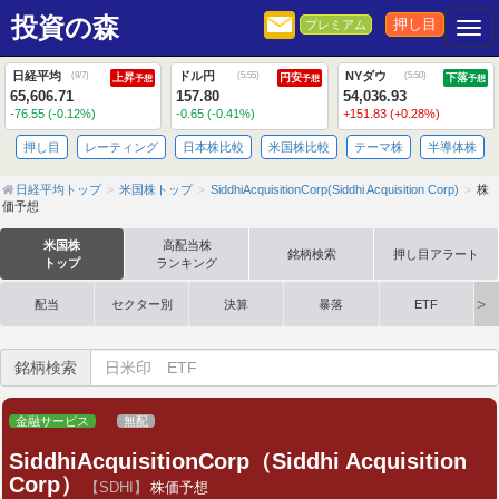
投資の森
押し目
プレミアム
Togg
日経平均
ドル円
NYダウ
(
8/7
)
(
5:55
)
(
5:50
)
上昇
円安
下落
予想
予想
予想
65,606.71
157.80
54,036.93
-76.55 (-0.12%)
-0.65 (-0.41%)
+151.83 (+0.28%)
押し目
レーティング
日本株比較
米国株比較
テーマ株
半導体株
日経平均トップ
米国株トップ
SiddhiAcquisitionCorp(Siddhi Acquisition Corp)
株
価予想
米国株
高配当株
銘柄検索
押し目アラート
トップ
ランキング
配当
セクター別
決算
暴落
ETF
銘柄検索
金融サービス
無配
SiddhiAcquisitionCorp（Siddhi Acquisition
Corp）
【SDHI】
株価予想