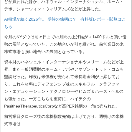
どが買われたほか、ハネウェル・インターナショナル、ホーム・
デポ、シャーウィン・ウィリアムズなどが上昇した。
AI相場が続く2026年。 期待の銘柄は？ 有料版レポート閲覧はこ
ちら
今月のNYダウは前々日までの月間の上げ幅が＋1400ドルと買い優
勢の展開となっていた。この地合いが引き継がれ、前営業日の米
株式市場も強い地合いの展開となっている。
資本財のハネウェル・インターナショナルやスリーエムなどが上
昇、また一般消費財のホーム・デポやアマゾン・ドット・コムも
堅調だった。昨夜は米債権が売られて米長期金利が上昇してお
り、これを材料にディフェンシブ株のスキルフル・クラフツマ
ン・エデュケーション・テクノロジーやヒムズ＆ハーズ・ヘルス
も強かった。一方こちらを重荷に、ハイテクの
PasitheaTherapeuticsCorpなど高PER銘柄の一角は売られた。
前営業日クローズ後の米株指数先物は上げており、週明けの米株
式市場は
...