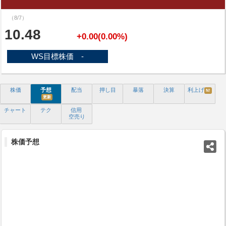
（8/7）
10.48
+0.00(0.00%)
WS目標株価 -
株価
予想
配当
押し目
暴落
決算
利上げ
N!
更新
チャート
テク
信用
空売り
株価予想