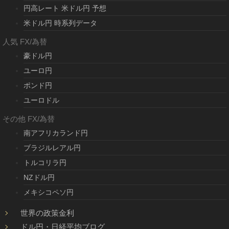
円高レート 米ドル円 予想
米ドル円 時系列データ
人気 FX/為替
豪ドル円
ユーロ円
ポンド円
ユーロドル
その他 FX/為替
南アフリカランド円
ブラジルレアル円
トルコリラ円
NZドル円
メキシコペソ円
世界の政策金利
ドル円・日経平均ブログ