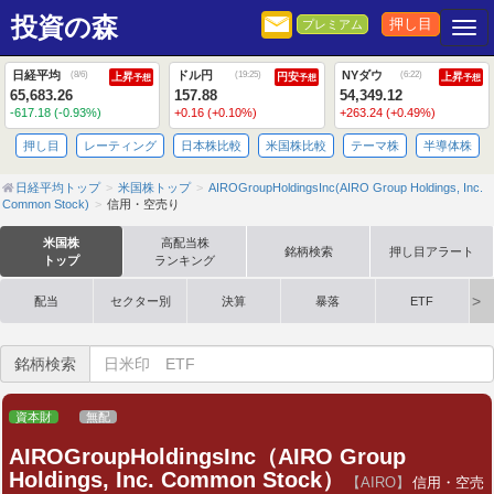
投資の森
押し目
プレミアム
Togg
日経平均
ドル円
NYダウ
(
8/6
)
(
19:25
)
(
6:22
)
上昇
円安
上昇
予想
予想
予想
65,683.26
157.88
54,349.12
-617.18 (-0.93%)
+0.16 (+0.10%)
+263.24 (+0.49%)
押し目
レーティング
日本株比較
米国株比較
テーマ株
半導体株
日経平均トップ
米国株トップ
AIROGroupHoldingsInc(AIRO Group Holdings, Inc.
Common Stock)
信用・空売り
米国株
高配当株
銘柄検索
押し目アラート
トップ
ランキング
配当
セクター別
決算
暴落
ETF
銘柄検索
資本財
無配
AIROGroupHoldingsInc（AIRO Group
Holdings, Inc. Common Stock）
【AIRO】
信用・空売