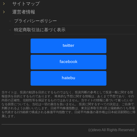
サイトマップ
運営者情報
プライバシーポリシー
特定商取引法に基づく表示
twitter
facebook
hatebu
当サイトは、投資の勧誘を目的とするものではなく、投資判断の参考として投資一般に関する情
報提供を目的とするものであります。 将来的な予想に関する情報は、あくまで予想であり、その
内容の正確性、信頼性等を保証するものではありません。当サイトの情報に基づいて被ったいか
なる損害についても、当社は一切の責任を負いません。 投資に関するすべての決定は、ご自身で
判断されるようお願いいたします。日経平均株価指数は、東京証券取引所1部上場銘柄のうち市場
を代表する225銘柄で構成される株価平均指数です。日経平均株価の著作権は日本経済新聞社に帰
属します。
(c)devo All Rights Reserved.