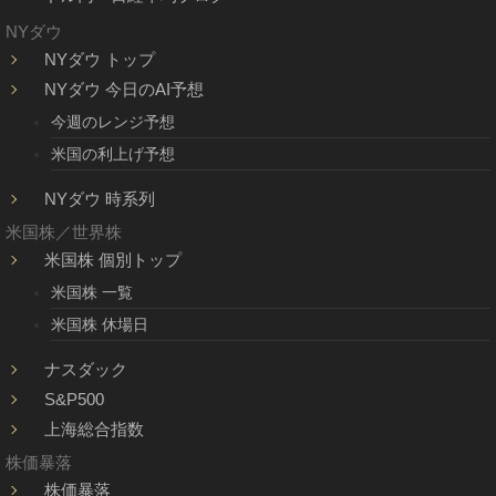
NYダウ
NYダウ トップ
NYダウ 今日のAI予想
今週のレンジ予想
米国の利上げ予想
NYダウ 時系列
米国株／世界株
米国株 個別トップ
米国株 一覧
米国株 休場日
ナスダック
S&P500
上海総合指数
株価暴落
株価暴落