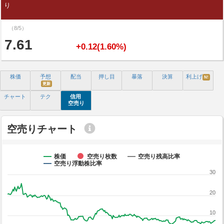
り
（8/5）
7.61
+0.12(1.60%)
株価
予想
配当
押し目
暴落
決算
利上げ
N!
更新
チャート
テク
信用
空売り
空売りチャート
株価
空売り枚数
空売り残高比率
空売り浮動株比率
30
20
10