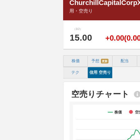
ChurchillCapitalCorp
用・空売り
（3/2）
15.00
+0.00(0.0
株価
予想
配当
更新
テク
信用
空売り
空売りチャート
株価
空