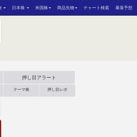
物
日本株
米国株
商品先物
チャート検索
暴落予想
押し目アラート
テーマ株
押し目レポ