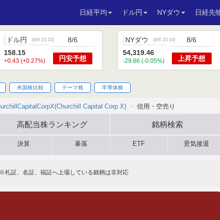
日経平均
ドル円
NYダウ
日経先
ドル円
8/6
NYダウ
8/6
(
8/6 23:15
)
(
8/6 23:10
)
158.15
54,319.46
円安
予想
上昇
予想
+0.43 (+0.27%)
-29.66 (-0.05%)
米国株比較
テーマ株
半導体株
urchillCapitalCorpX(Churchill Capital Corp X)
信用・空売り
高配当株
ランキング
銘柄検索
決算
暴落
ETF
景気後退
※札証、名証、福証へ上場している銘柄は非対応