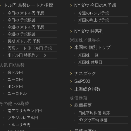
ドル円 為替レートと指標
NYダウ 今日のAI予想
今日の 米ドル円 予想
今週のレンジ予想
今日の 予想根拠
米国の利上げ予想
今週の 米ドル円 予想
NYダウ 時系列
今週の 予想根拠
米国株／世界株
長期 米ドル円 予想
米国株 個別トップ
円高レート 米ドル円 予想
米ドル円 時系列データ
米国株 一覧
米国株 休場日
人気 FX/為替
豪ドル円
ナスダック
ユーロ円
S&P500
ポンド円
上海総合指数
ユーロドル
株価暴落
その他 FX/為替
株価暴落
南アフリカランド円
日経平均株価 暴落
ブラジルレアル円
NYダウ平均 暴落
トルコリラ円