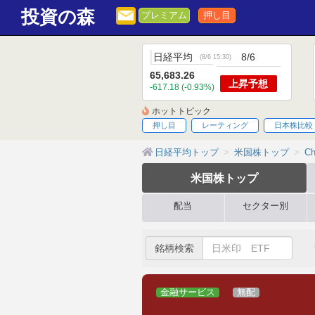
投資の森
プレミアム
押し目
日経平均
8/6
(
8/6 15:30
)
65,683.26
上昇
予想
-617.18 (-0.93%)
ホットトピック
押し目
レーティング
日本株比較
日経平均トップ
米国株トップ
Ch
米国株
トップ
配当
セクター別
銘柄検索
金融サービス
無配