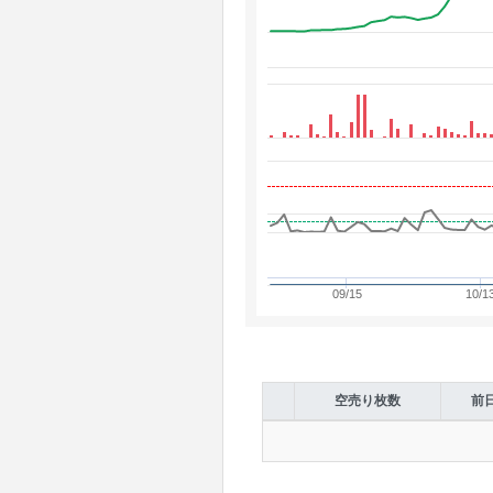
09/15
10/1
空売り枚数
前