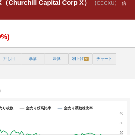
X（Churchill Capital Corp X）
【CCCXU】
信
0%)
押し目
暴落
決算
利上げ
チャート
N!
売り枚数
空売り残高比率
空売り浮動株比率
40
30
20