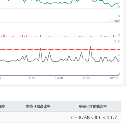
10
0
12 000
0
100
4
0
0
3
11/10
12/08
01/12
02/09
日差
空売り
残高比率
空売り
浮動株比率
データがありませんでした