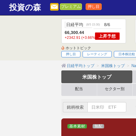
投資の森
プレミアム
押し目
日経平均
8/6
(
8/5 15:30
)
66,300.44
上昇
予想
+2342.91 (+3.66%)
ホットトピック
押し目
レーティング
日本株比較
日経平均トップ
米国株トップ
Na
米国株
トップ
配当
セクター別
銘柄検索
基本素材
無配