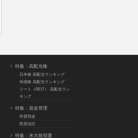
特集：高配当株
日本株 高配当ランキング
米国株 高配当ランキング
リート（REIT） 高配当ラン
キング
特集：資金管理
外貨預金
投資信託
特集：米大統領選