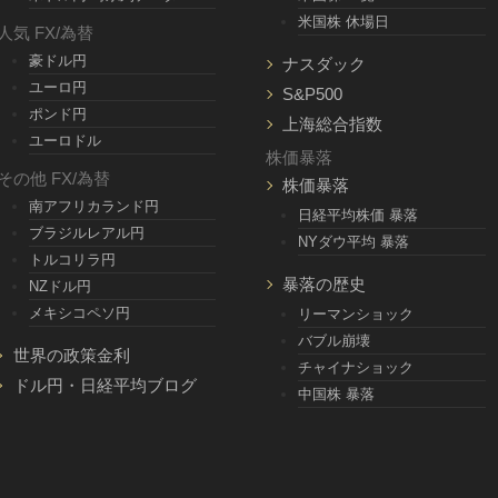
米国株 休場日
人気 FX/為替
豪ドル円
ナスダック
ユーロ円
S&P500
ポンド円
上海総合指数
ユーロドル
株価暴落
その他 FX/為替
株価暴落
南アフリカランド円
日経平均株価 暴落
ブラジルレアル円
NYダウ平均 暴落
トルコリラ円
暴落の歴史
NZドル円
メキシコペソ円
リーマンショック
バブル崩壊
世界の政策金利
チャイナショック
ドル円・日経平均ブログ
中国株 暴落