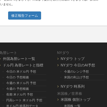
ざいません。
修正報告フォーム
為替レート
NYダウ
外国為替レート一覧
NYダウ トップ
ドル円 為替レートと指標
NYダウ 今日のAI予想
今日の 米ドル円 予想
今週のレンジ予想
今日の 予想根拠
米国の利上げ予想
今週の 米ドル円 予想
NYダウ 時系列
今週の 予想根拠
米国株／世界株
長期 米ドル円 予想
米国株 個別トップ
円高レート 米ドル円 予想
米ドル円 時系列データ
米国株 一覧