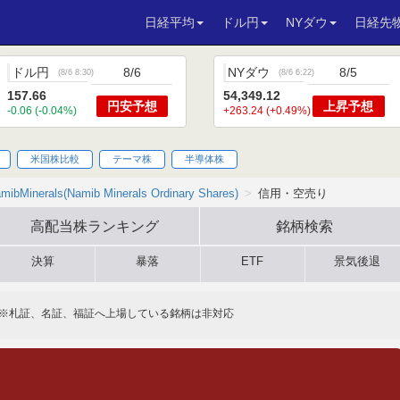
日経平均
ドル円
NYダウ
日経先
ドル円
8/6
NYダウ
8/5
(
8/6 8:30
)
(
8/6 6:22
)
157.66
54,349.12
円安
予想
上昇
予想
-0.06 (-0.04%)
+263.24 (+0.49%)
米国株比較
テーマ株
半導体株
mibMinerals(Namib Minerals Ordinary Shares)
信用・空売り
高配当株
ランキング
銘柄検索
決算
暴落
ETF
景気後退
※札証、名証、福証へ上場している銘柄は非対応