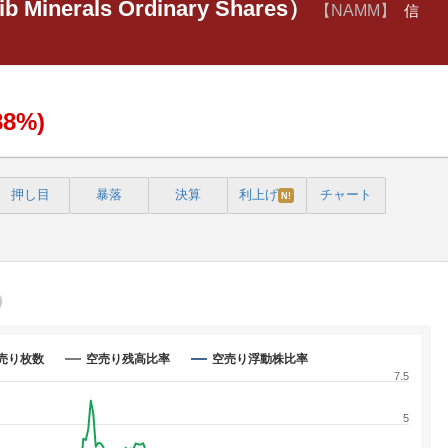
b Minerals Ordinary Shares）
【NAMM】
信
88%)
押し目
暴落
決算
利上げ
チャート
N!
売り枚数
空売り残高比率
空売り浮動株比率
7.5
5