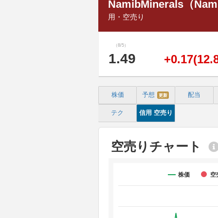
NamibMinerals（Nami
用・空売り
（8/5）
1.49
+0.17(12.
株価
予想
配当
更新
テク
信用
空売り
空売りチャート
株価
空