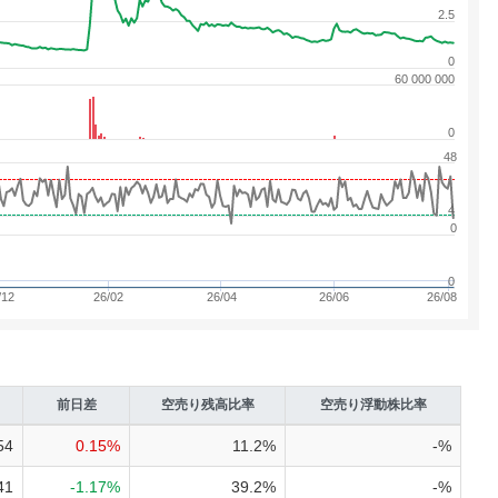
2.5
0
60 000 000
0
48
4
0
0
/12
26/02
26/04
26/06
26/08
前日差
空売り
残高比率
空売り
浮動株比率
54
0.15%
11.2%
-%
41
-1.17%
39.2%
-%