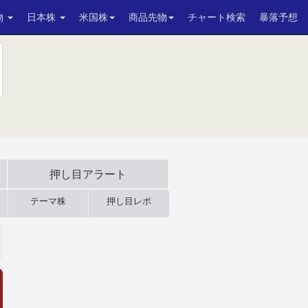
物
日本株
米国株
商品先物
チャート検索
暴落予想
押し目アラート
テーマ株
押し目レポ