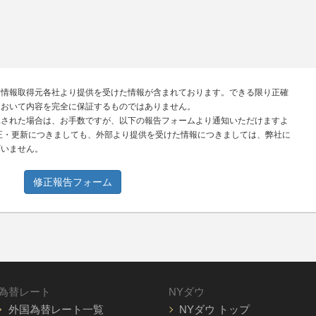
、情報取得元各社より提供を受けた情報が含まれております。できる限り正確
において内容を完全に保証するものではありません。
見された場合は、お手数ですが、以下の報告フォームより通知いただけますよ
正・更新につきましても、外部より提供を受けた情報につきましては、弊社に
ざいません。
修正報告フォーム
為替レート
NYダウ
外国為替レート一覧
NYダウ トップ