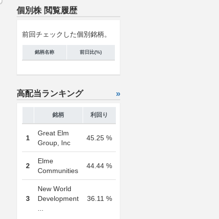
個別株 閲覧履歴
前回チェックした個別銘柄。
銘柄名称
前日比(%)
高配当ランキング
»
銘柄
利回り
Great Elm
1
45.25 %
Group, Inc
Elme
2
44.44 %
Communities
New World
3
Development
36.11 %
...