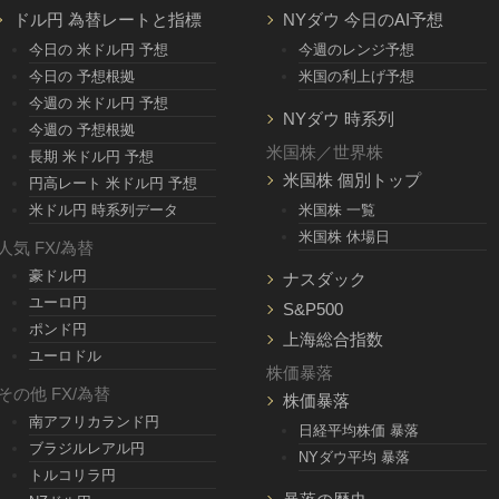
ドル円 為替レートと指標
NYダウ 今日のAI予想
今日の 米ドル円 予想
今週のレンジ予想
今日の 予想根拠
米国の利上げ予想
今週の 米ドル円 予想
NYダウ 時系列
今週の 予想根拠
米国株／世界株
長期 米ドル円 予想
米国株 個別トップ
円高レート 米ドル円 予想
米ドル円 時系列データ
米国株 一覧
米国株 休場日
人気 FX/為替
豪ドル円
ナスダック
ユーロ円
S&P500
ポンド円
上海総合指数
ユーロドル
株価暴落
その他 FX/為替
株価暴落
南アフリカランド円
日経平均株価 暴落
ブラジルレアル円
NYダウ平均 暴落
トルコリラ円