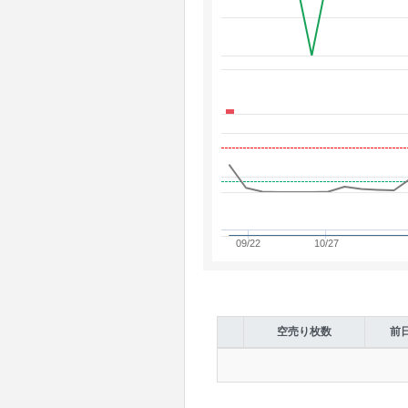
09/22
10/27
空売り枚数
前