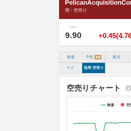
PelicanAcquisitionCo
用・空売り
（3/25）
9.90
+0.45(4.7
株価
予想
配当
更新
テク
信用
空売り
空売りチャート
株価
空