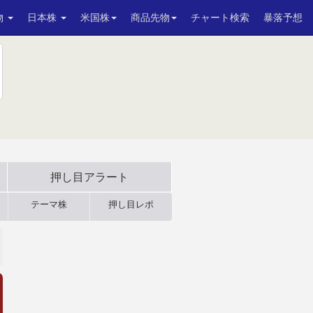
物
日本株
米国株
商品先物
チャート検索
暴落予想
押し目アラート
テーマ株
押し目レポ