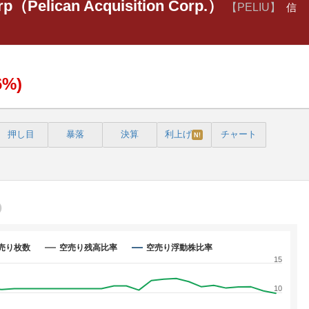
rp（Pelican Acquisition Corp.）
【PELIU】
信
6%)
押し目
暴落
決算
利上げ
チャート
N!
売り枚数
空売り残高比率
空売り浮動株比率
15
10