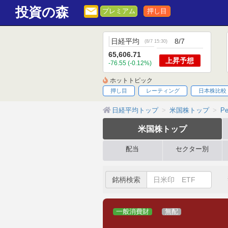
投資の森
プレミアム
押し目
日経平均
8/7
(
8/7 15:30
)
65,606.71
上昇
予想
-76.55 (-0.12%)
ホットトピック
押し目
レーティング
日本株比較
日経平均トップ
米国株トップ
Pe
米国株
トップ
配当
セクター別
銘柄検索
一般消費財
無配