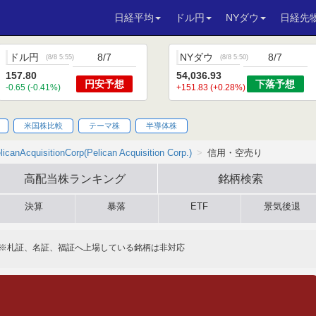
日経平均
ドル円
NYダウ
日経先
ドル円
8/7
NYダウ
8/7
(
8/8 5:55
)
(
8/8 5:50
)
157.80
54,036.93
円安
予想
下落
予想
-0.65 (-0.41%)
+151.83 (+0.28%)
米国株比較
テーマ株
半導体株
licanAcquisitionCorp(Pelican Acquisition Corp.)
信用・空売り
高配当株
ランキング
銘柄検索
決算
暴落
ETF
景気後退
※札証、名証、福証へ上場している銘柄は非対応