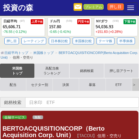
投資の森
押し目
プレミアム
Togg
日経平均
ドル円
NYダウ
(
8/7
)
(
5:55
)
(
5:50
)
上昇
円安
下落
予想
予想
予想
65,606.71
157.80
54,036.93
-76.55 (-0.12%)
-0.65 (-0.41%)
+151.83 (+0.28%)
押し目
レーティング
日本株比較
米国株比較
テーマ株
半導体株
日経平均トップ
米国株トップ
BERTOACQUISITIONCORP(Berto Acquisition Corp.
Unit)
信用・空売り
米国株
高配当株
銘柄検索
押し目アラート
トップ
ランキング
配当
セクター別
決算
暴落
ETF
銘柄検索
金融サービス
無配
BERTOACQUISITIONCORP（Berto
Acquisition Corp. Unit）
【TACOU】
信用・空売り