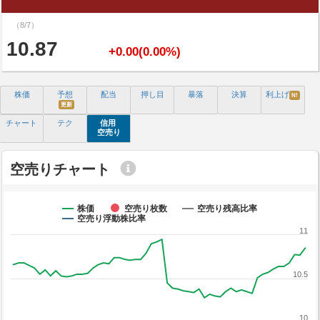
（8/7）
10.87
+0.00(0.00%)
株価
予想
配当
押し目
暴落
決算
利上げ
N!
更新
チャート
テク
信用
空売り
空売りチャート
株価
空売り枚数
空売り残高比率
空売り浮動株比率
11
10.5
10