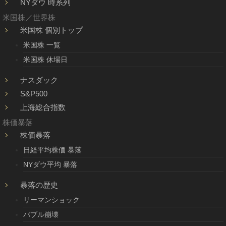
NYダウ 時系列
米国株／世界株
米国株 個別トップ
米国株 一覧
米国株 休場日
ナスダック
S&P500
上海総合指数
株価暴落
株価暴落
日経平均株価 暴落
NYダウ平均 暴落
暴落の歴史
リーマンショック
バブル崩壊