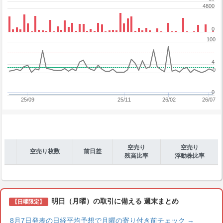
4800
0
100
4
0
0
25/09
25/11
26/02
26/07
空売り
空売り
空売り枚数
前日差
残高比率
浮動株比率
明日（月曜）の取引に備える 週末まとめ
【日曜限定】
8月7日発表の日経平均予想で月曜の寄り付き前チェック
→