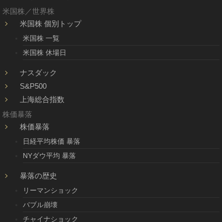
米国株／世界株
米国株 個別トップ
米国株 一覧
米国株 休場日
ナスダック
S&P500
上海総合指数
株価暴落
株価暴落
日経平均株価 暴落
NYダウ平均 暴落
暴落の歴史
リーマンショック
バブル崩壊
チャイナショック