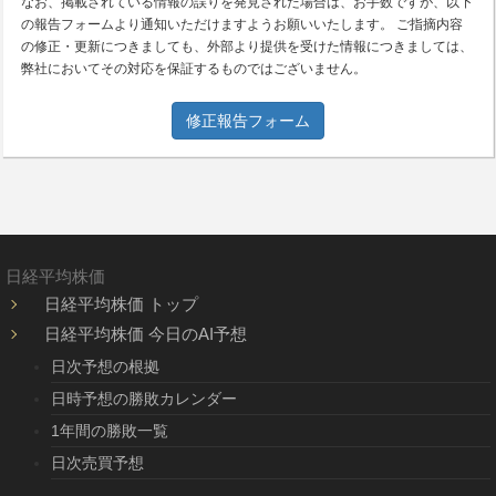
なお、掲載されている情報の誤りを発見された場合は、お手数ですが、以下
の報告フォームより通知いただけますようお願いいたします。 ご指摘内容
の修正・更新につきましても、外部より提供を受けた情報につきましては、
弊社においてその対応を保証するものではございません。
修正報告フォーム
日経平均株価
日経平均株価 トップ
日経平均株価 今日のAI予想
日次予想の根拠
日時予想の勝敗カレンダー
1年間の勝敗一覧
日次売買予想