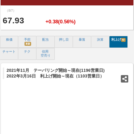
（8/7）
67.93
+0.38(0.56%)
株価
予想
配当
押し目
暴落
決算
利上げ
N!
更新
チャート
テク
信用
空売り
2021年11月 テーパリング開始～現在(1196営業日)
2022年3月16日 利上げ開始～現在（1103営業日）