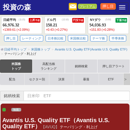
投資の森
押し目
プレミアム
Togg
日経平均
ドル円
NYダウ
(
11:15
)
(
12:10
)
(
5:50
)
上昇
円安
下落
予想
予想
予想
66,976.32
158.21
54,036.93
+1369.61 (+2.09%)
+0.43 (+0.27%)
+151.83 (+0.28%)
押し目
レーティング
日本株比較
米国株比較
テーマ株
半導体株
日経平均トップ
米国株トップ
Avantis U.S. Quality ETF(Avantis U.S. Quality ETF)
テーパリング・利上げ
米国株
高配当株
銘柄検索
押し目アラート
トップ
ランキング
配当
セクター別
決算
暴落
ETF
銘柄検索
無配
Avantis U.S. Quality ETF（Avantis U.S.
Quality ETF）
【AVUQ】
テーパリング・利上げ