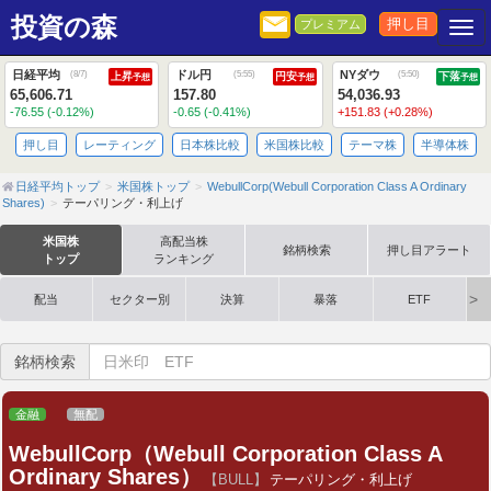
投資の森
押し目
プレミアム
Togg
日経平均
ドル円
NYダウ
(
8/7
)
(
5:55
)
(
5:50
)
上昇
円安
下落
予想
予想
予想
65,606.71
157.80
54,036.93
-76.55 (-0.12%)
-0.65 (-0.41%)
+151.83 (+0.28%)
押し目
レーティング
日本株比較
米国株比較
テーマ株
半導体株
日経平均トップ
米国株トップ
WebullCorp(Webull Corporation Class A Ordinary
Shares)
テーパリング・利上げ
米国株
高配当株
銘柄検索
押し目アラート
トップ
ランキング
配当
セクター別
決算
暴落
ETF
銘柄検索
金融
無配
WebullCorp（Webull Corporation Class A
Ordinary Shares）
【BULL】
テーパリング・利上げ