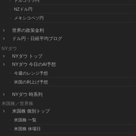
トルコリラ円
NZドル円
メキシコペソ円
世界の政策金利
ドル円・日経平均ブログ
NYダウ
NYダウ トップ
NYダウ 今日のAI予想
今週のレンジ予想
米国の利上げ予想
NYダウ 時系列
米国株／世界株
米国株 個別トップ
米国株 一覧
米国株 休場日