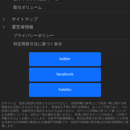
取引ボリューム
サイトマップ
運営者情報
プライバシーポリシー
特定商取引法に基づく表示
twitter
facebook
hatebu
当サイトは、投資の勧誘を目的とするものではなく、投資判断の参考として投資一般に関する情
報提供を目的とするものであります。 将来的な予想に関する情報は、あくまで予想であり、その
内容の正確性、信頼性等を保証するものではありません。当サイトの情報に基づいて被ったいか
なる損害についても、当社は一切の責任を負いません。 投資に関するすべての決定は、ご自身で
判断されるようお願いいたします。日経平均株価指数は、東京証券取引所1部上場銘柄のうち市場
を代表する225銘柄で構成される株価平均指数です。日経平均株価の著作権は日本経済新聞社に帰
属します。