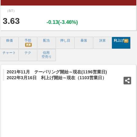
（8/7）
3.63
-0.13(-3.46%)
株価
予想
配当
押し目
暴落
決算
利上げ
N!
更新
チャート
テク
信用
空売り
2021年11月 テーパリング開始～現在(1196営業日)
2022年3月16日 利上げ開始～現在（1103営業日）