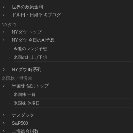
世界の政策金利
ドル円・日経平均ブログ
NYダウ
NYダウ トップ
NYダウ 今日のAI予想
今週のレンジ予想
米国の利上げ予想
NYダウ 時系列
米国株／世界株
米国株 個別トップ
米国株 一覧
米国株 休場日
ナスダック
S&P500
上海総合指数