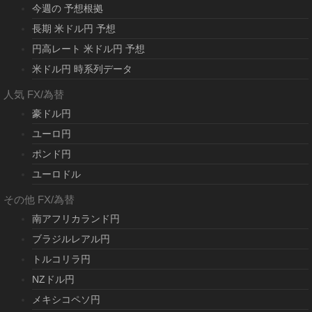
今週の 予想根拠
長期 米ドル円 予想
円高レート 米ドル円 予想
米ドル円 時系列データ
人気 FX/為替
豪ドル円
ユーロ円
ポンド円
ユーロドル
その他 FX/為替
南アフリカランド円
ブラジルレアル円
トルコリラ円
NZドル円
メキシコペソ円