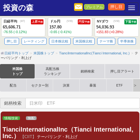
投資の森
押し目
プレミアム
Togg
日経平均
ドル円
NYダウ
(
8/7
)
(
5:55
)
(
5:50
)
上昇
円安
下落
予想
予想
予想
65,606.71
157.80
54,036.93
-76.55 (-0.12%)
-0.65 (-0.41%)
+151.83 (+0.28%)
押し目
レーティング
日本株比較
米国株比較
テーマ株
半導体株
日経平均トップ
米国株トップ
TianciInternationalInc(Tianci International, Inc.)
テ
ーパリング・利上げ
米国株
高配当株
銘柄検索
押し目アラート
トップ
ランキング
配当
セクター別
決算
暴落
ETF
銘柄検索
情報技術
無配
TianciInternationalInc（Tianci International,
Inc.）
【CIIT】
テーパリング・利上げ