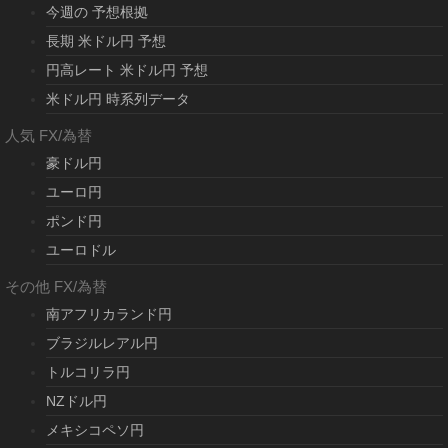
今週の 予想根拠
長期 米ドル円 予想
円高レート 米ドル円 予想
米ドル円 時系列データ
人気 FX/為替
豪ドル円
ユーロ円
ポンド円
ユーロドル
その他 FX/為替
南アフリカランド円
ブラジルレアル円
トルコリラ円
NZドル円
メキシコペソ円