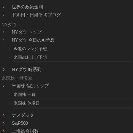
世界の政策金利
ドル円・日経平均ブログ
NYダウ
NYダウ トップ
NYダウ 今日のAI予想
今週のレンジ予想
米国の利上げ予想
NYダウ 時系列
米国株／世界株
米国株 個別トップ
米国株 一覧
米国株 休場日
ナスダック
S&P500
上海総合指数