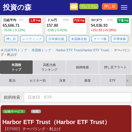
投資の森
押し目
プレミアム
Togg
日経平均
ドル円
NYダウ
(
8/7
)
(
5:55
)
(
5:50
)
上昇
円安
下落
予想
予想
予想
65,606.71
157.80
54,036.93
-76.55 (-0.12%)
-0.65 (-0.41%)
+151.83 (+0.28%)
押し目
レーティング
日本株比較
米国株比較
テーマ株
半導体株
日経平均トップ
米国株トップ
Harbor ETF Trust(Harbor ETF Trust)
テーパリン
グ・利上げ
米国株
高配当株
銘柄検索
押し目アラート
トップ
ランキング
配当
セクター別
決算
暴落
ETF
銘柄検索
金融サービス
無配
Harbor ETF Trust（Harbor ETF Trust）
【EPMB】
テーパリング・利上げ