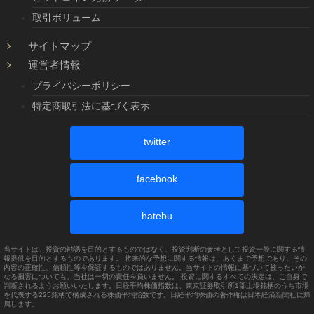
取引ボリューム
サイトマップ
運営者情報
プライバシーポリシー
特定商取引法に基づく表示
twitter
facebook
hatebu
当サイトは、投資の勧誘を目的とするものではなく、投資判断の参考として投資一般に関する情
報提供を目的とするものであります。 将来的な予想に関する情報は、あくまで予想であり、その
内容の正確性、信頼性等を保証するものではありません。当サイトの情報に基づいて被ったいか
なる損害についても、当社は一切の責任を負いません。 投資に関するすべての決定は、ご自身で
判断されるようお願いいたします。日経平均株価指数は、東京証券取引所1部上場銘柄のうち市場
を代表する225銘柄で構成される株価平均指数です。日経平均株価の著作権は日本経済新聞社に帰
属します。