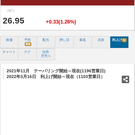
（8/7）
26.95
+0.33(1.26%)
株価
予想
配当
押し目
暴落
決算
利上げ
N!
更新
チャート
テク
信用
空売り
2021年11月 テーパリング開始～現在(1196営業日)
2022年3月16日 利上げ開始～現在（1103営業日）