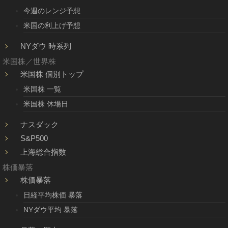
今週のレンジ予想
米国の利上げ予想
NYダウ 時系列
米国株／世界株
米国株 個別トップ
米国株 一覧
米国株 休場日
ナスダック
S&P500
上海総合指数
株価暴落
株価暴落
日経平均株価 暴落
NYダウ平均 暴落