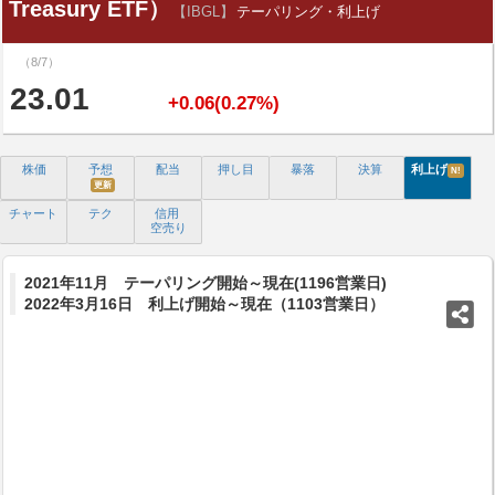
Treasury ETF）
【IBGL】
テーパリング・利上げ
（8/7）
23.01
+0.06(0.27%)
株価
予想
配当
押し目
暴落
決算
利上げ
N!
更新
チャート
テク
信用
空売り
2021年11月 テーパリング開始～現在(1196営業日)
2022年3月16日 利上げ開始～現在（1103営業日）