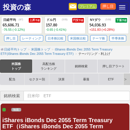
投資の森
押し目
プレミアム
Togg
日経平均
ドル円
NYダウ
(
8/7
)
(
5:55
)
(
5:50
)
上昇
円安
下落
予想
予想
予想
65,606.71
157.80
54,036.93
-76.55 (-0.12%)
-0.65 (-0.41%)
+151.83 (+0.28%)
押し目
レーティング
日本株比較
米国株比較
テーマ株
半導体株
日経平均トップ
米国株トップ
iShares iBonds Dec 2055 Term Treasury
ETF(iShares iBonds Dec 2055 Term Treasury ETF)
テーパリング・利上げ
米国株
高配当株
銘柄検索
押し目アラート
トップ
ランキング
配当
セクター別
決算
暴落
ETF
銘柄検索
無配
iShares iBonds Dec 2055 Term Treasury
ETF（iShares iBonds Dec 2055 Term