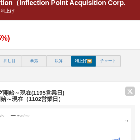
ition（Inflection Point Acquisition Corp.
・利上げ
5%)
押し目
暴落
決算
利上げ
チャート
N!
グ開始～現在(1195営業日)
開始～現在（1102営業日）
Yダウ
ナスダック
12
categories.