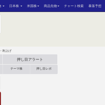
物
日本株
米国株
商品先物
チャート検索
暴落予想
・利上げ
押し目アラート
テーマ株
押し目レポ