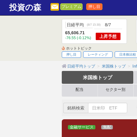
投資の森
プレミアム
押し目
日経平均
8/7
(
8/7 15:30
)
65,606.71
上昇
予想
-76.55 (-0.12%)
ホットトピック
押し目
レーティング
日本株比較
日経平均トップ
米国株トップ
In
米国株
トップ
配当
セクター別
銘柄検索
金融サービス
無配