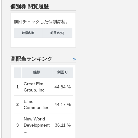
個別株 閲覧履歴
前回チェックした個別銘柄。
銘柄名称
前日比(%)
高配当ランキング
»
銘柄
利回り
Great Elm
1
44.84 %
Group, Inc
Elme
2
44.17 %
Communities
New World
3
Development
36.11 %
...