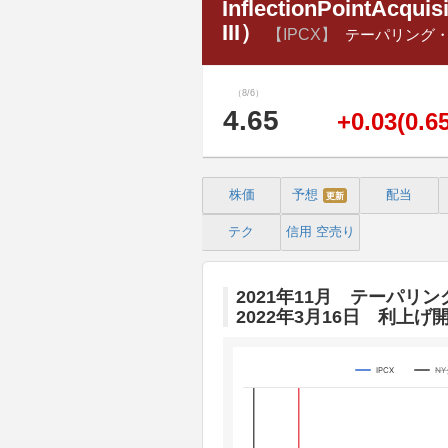
InflectionPointAcquis
III）
【IPCX】
テーパリング
（8/6）
4.65
+0.03(0.6
株価
予想
配当
更新
テク
信用
空売り
2021年11月 テーパリン
2022年3月16日 利上げ
IPCX
N
Chart
Line chart with 3 lines.
The chart has 1 X axis displaying 