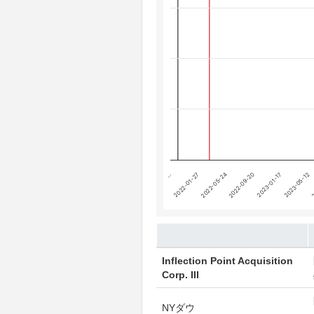
The chart has 4 Y axes displaying
Chart annotations summary
テーパリング開始
利上げ開始
…
2022-05-24
2023-01-17
2
2022-01-27
2022-09-20
2023-05-12
End of interactive chart.
Inflection Point Acquisition
Corp. III
NYダウ