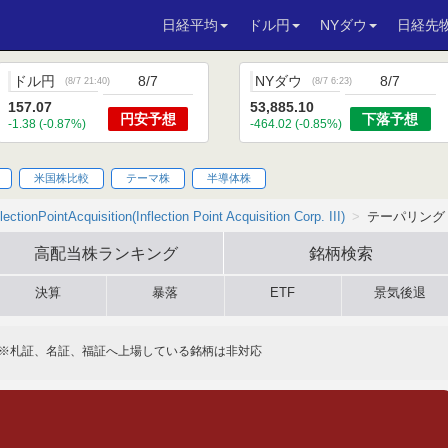
日経平均
ドル円
NYダウ
日経先
ドル円
8/7
NYダウ
8/7
(
8/7 21:40
)
(
8/7 6:23
)
157.07
53,885.10
円安
予想
下落
予想
-1.38 (-0.87%)
-464.02 (-0.85%)
米国株比較
テーマ株
半導体株
flectionPointAcquisition(Inflection Point Acquisition Corp. III)
テーパリング
高配当株
ランキング
銘柄検索
決算
暴落
ETF
景気後退
※札証、名証、福証へ上場している銘柄は非対応