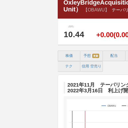
OxleyBridgeAcquisiti
Unit）
【OBAWU】
テーパ
（8/6）
10.44
+0.00(0.0
株価
予想
配当
更新
テク
信用
空売り
2021年11月 テーパリン
2022年3月16日 利上げ
OBAWU
Chart
Line chart with 3 lines.
The chart has 1 X axis displaying 