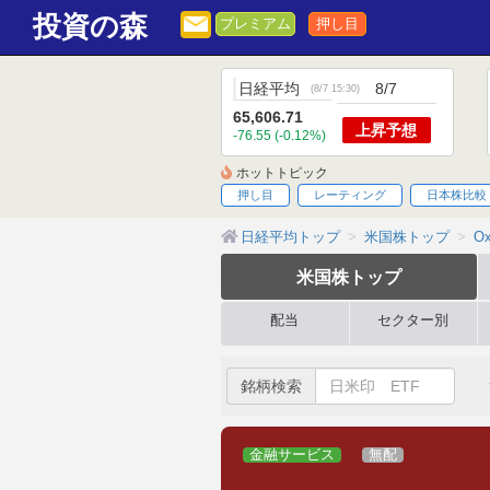
投資の森
プレミアム
押し目
日経平均
8/7
(
8/7 15:30
)
65,606.71
上昇
予想
-76.55 (-0.12%)
ホットトピック
押し目
レーティング
日本株比較
日経平均トップ
米国株トップ
Ox
米国株
トップ
配当
セクター別
銘柄検索
金融サービス
無配