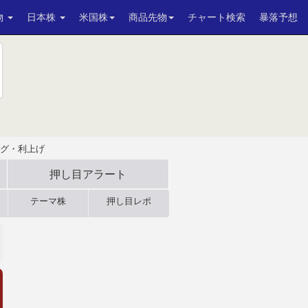
物
日本株
米国株
商品先物
チャート検索
暴落予想
グ・利上げ
押し目アラート
テーマ株
押し目レポ