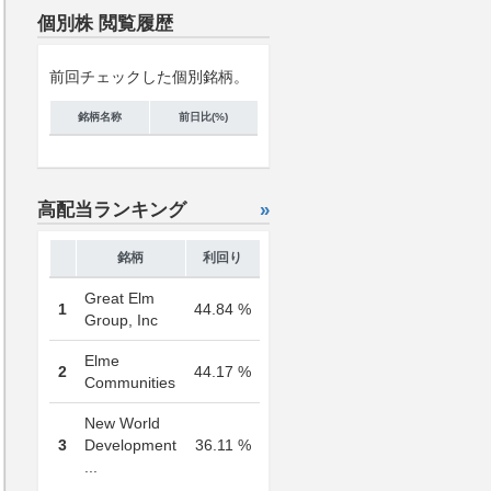
個別株 閲覧履歴
前回チェックした個別銘柄。
銘柄名称
前日比(%)
高配当ランキング
»
銘柄
利回り
Great Elm
1
44.84 %
Group, Inc
Elme
2
44.17 %
Communities
New World
3
Development
36.11 %
...