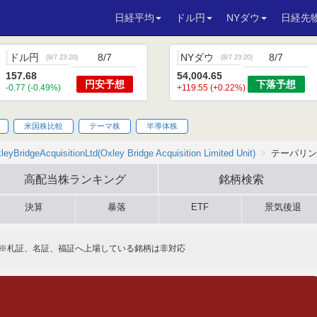
日経平均
ドル円
NYダウ
日経先
ドル円
8/7
NYダウ
8/7
(
8/7 23:20
)
(
8/7 23:20
)
157.68
54,004.65
円安
予想
下落
予想
-0.77 (-0.49%)
+119.55 (+0.22%)
米国株比較
テーマ株
半導体株
leyBridgeAcquisitionLtd(Oxley Bridge Acquisition Limited Unit)
テーパリン
高配当株
ランキング
銘柄検索
決算
暴落
ETF
景気後退
※札証、名証、福証へ上場している銘柄は非対応