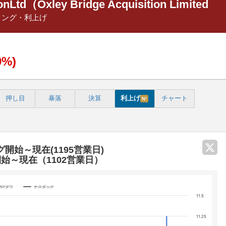
onLtd（Oxley Bridge Acquisition Limited
リング・利上げ
0%)
押し目
暴落
決算
利上げ
チャート
N!
グ開始～現在(1195営業日)
開始～現在（1102営業日）
NYダウ
ナスダック
11.5
categories.
11.25