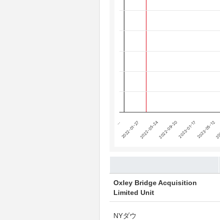
The chart has 4 Y axes displaying
Chart annotations summary
テーパリング開始
利上げ開始
…
2022-09-20
20
2022-01-27
2023-01-17
2022-05-24
2023-05-12
End of interactive chart.
Oxley Bridge Acquisition
Limited Unit
NYダウ