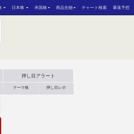
物
日本株
米国株
商品先物
チャート検索
暴落予想
押し目アラート
テーマ株
押し目レポ