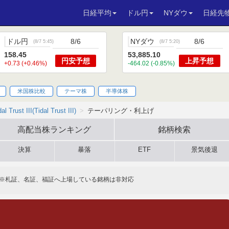
日経平均
ドル円
NYダウ
日経先
ドル円
8/6
NYダウ
8/6
(
8/7 5:45
)
(
8/7 5:20
)
158.45
53,885.10
円安
予想
上昇
予想
+0.73 (+0.46%)
-464.02 (-0.85%)
米国株比較
テーマ株
半導体株
dal Trust III(Tidal Trust III)
テーパリング・利上げ
高配当株
ランキング
銘柄検索
決算
暴落
ETF
景気後退
※札証、名証、福証へ上場している銘柄は非対応