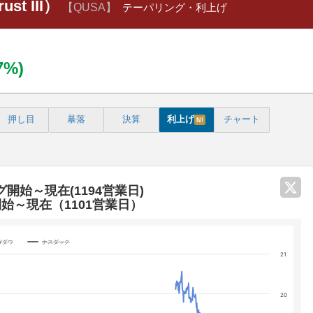
rust III）
【QUSA】
テーパリング・利上げ
27%)
押し目
暴落
決算
利上げ
チャート
N!
グ開始～現在(1194営業日)
開始～現在（1101営業日）
Yダウ
ナスダック
21
categories.
20
 yA0, yA1, yA2, and yA3.