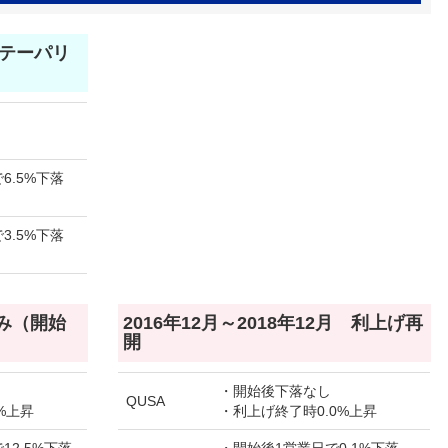
月 テーパリ
6.5%下落
3.5%下落
のみ（開始
2016年12月～2018年12月 利上げ再
開
・開始後下落なし
QUSA
%上昇
・利上げ終了時0.0%上昇
12.5%下落
・開始後1営業日で0.1%下落