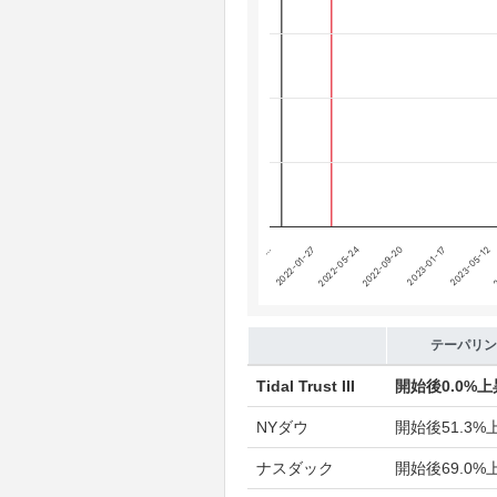
Chart annotations summary
テーパリング開始
利上げ開始
2022-09-20
…
2023-05-12
2022-05-24
2023-01-17
2022-01-27
2
End of interactive chart.
テーパリン
Tidal Trust III
開始後
0.0%上
NYダウ
開始後
51.3%
ナスダック
開始後
69.0%