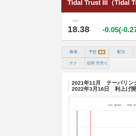
Tidal Trust III（Tidal T
（8/5）
18.38
-0.05(-0.
株価
予想
配当
更新
テク
信用
空売り
2021年11月 テーパリン
2022年3月16日 利上げ
QUSA
N
Chart
Line chart with 3 lines.
The chart has 1 X axis displaying 
The chart has 4 Y axes displaying