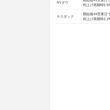
NYダウ
・利上げ再開時6.9
・開始後49営業日で
ナスダック
・利上げ再開時3.2