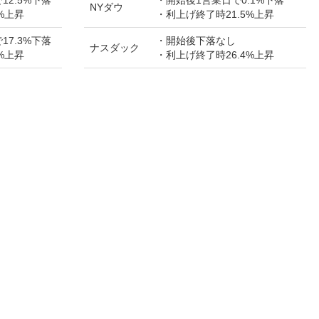
NYダウ
%上昇
・利上げ終了時21.5%上昇
17.3%下落
・開始後下落なし
ナスダック
%上昇
・利上げ終了時26.4%上昇