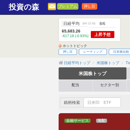
投資の森
プレミアム
押し目
日経平均
8/6
(
8/6 15:30
)
65,683.26
上昇
予想
-617.18 (-0.93%)
ホットトピック
押し目
レーティング
日本株比較
日経平均トップ
米国株トップ
Ti
米国株
トップ
配当
セクター別
銘柄検索
金融サービス
無配