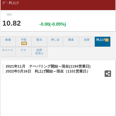
グ・利上げ
（8/5）
10.82
-0.00(-0.05%)
株価
予想
配当
押し目
暴落
決算
利上げ
N!
更新
チャート
テク
信用
空売り
2021年11月 テーパリング開始～現在(1194営業日)
2022年3月16日 利上げ開始～現在（1101営業日）