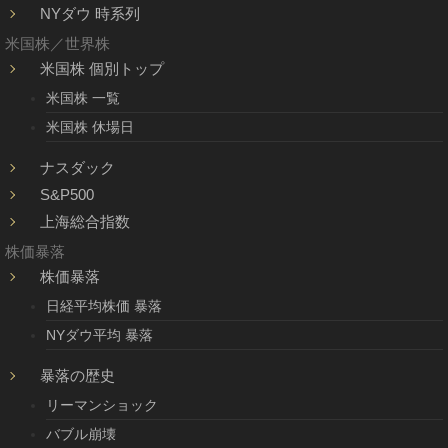
NYダウ 時系列
米国株／世界株
米国株 個別トップ
米国株 一覧
米国株 休場日
ナスダック
S&P500
上海総合指数
株価暴落
株価暴落
日経平均株価 暴落
NYダウ平均 暴落
暴落の歴史
リーマンショック
バブル崩壊