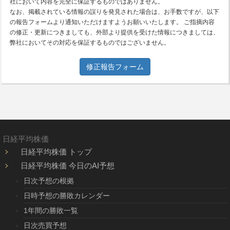
社において内容を完全に保証するものではありません。
なお、掲載されている情報の誤りを発見された場合は、お手数ですが、以下
の報告フォームより通知いただけますようお願いいたします。 ご指摘内容
の修正・更新につきましても、外部より提供を受けた情報につきましては、
弊社においてその対応を保証するものではございません。
修正報告フォーム
日経平均株価
日経平均株価 トップ
日経平均株価 今日のAI予想
日次予想の根拠
日時予想の勝敗カレンダー
1年間の勝敗一覧
日次売買予想