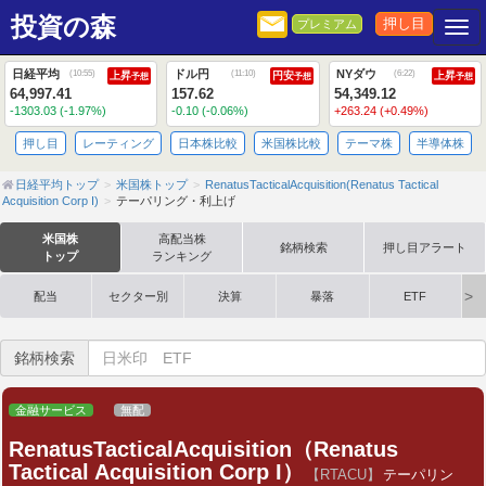
投資の森
押し目
プレミアム
Togg
日経平均
ドル円
NYダウ
(
10:55
)
(
11:10
)
(
6:22
)
上昇
円安
上昇
予想
予想
予想
64,997.41
157.62
54,349.12
-1303.03 (-1.97%)
-0.10 (-0.06%)
+263.24 (+0.49%)
押し目
レーティング
日本株比較
米国株比較
テーマ株
半導体株
日経平均トップ
米国株トップ
RenatusTacticalAcquisition(Renatus Tactical
Acquisition Corp I)
テーパリング・利上げ
米国株
高配当株
銘柄検索
押し目アラート
トップ
ランキング
配当
セクター別
決算
暴落
ETF
銘柄検索
金融サービス
無配
RenatusTacticalAcquisition（Renatus
Tactical Acquisition Corp I）
【RTACU】
テーパリン