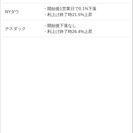
・開始後1営業日で0.1%下落
NYダウ
・利上げ終了時21.5%上昇
・開始後下落なし
ナスダック
・利上げ終了時26.4%上昇