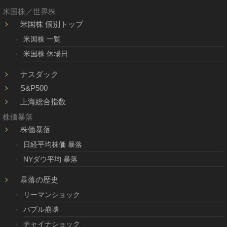
米国株／世界株
米国株 個別トップ
米国株 一覧
米国株 休場日
ナスダック
S&P500
上海総合指数
株価暴落
株価暴落
日経平均株価 暴落
NYダウ平均 暴落
暴落の歴史
リーマンショック
バブル崩壊
チャイナショック