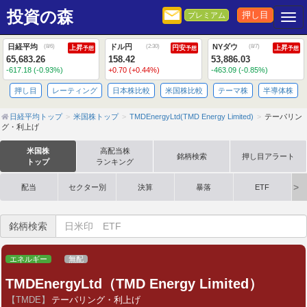
投資の森
押し目
プレミアム
Togg
日経平均
ドル円
NYダウ
(
8/6
)
(
2:30
)
(
8/7
)
上昇
円安
上昇
予想
予想
予想
65,683.26
158.42
53,886.03
-617.18 (-0.93%)
+0.70 (+0.44%)
-463.09 (-0.85%)
押し目
レーティング
日本株比較
米国株比較
テーマ株
半導体株
日経平均トップ
米国株トップ
TMDEnergyLtd(TMD Energy Limited)
テーパリン
グ・利上げ
米国株
高配当株
銘柄検索
押し目アラート
トップ
ランキング
配当
セクター別
決算
暴落
ETF
銘柄検索
エネルギー
無配
TMDEnergyLtd（TMD Energy Limited）
【TMDE】
テーパリング・利上げ