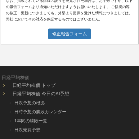
なお、掲載されている情報の誤りを発見された場合は、お手数ですが、以下
の報告フォームより通知いただけますようお願いいたします。 ご指摘内容
の修正・更新につきましても、外部より提供を受けた情報につきましては、
弊社においてその対応を保証するものではございません。
修正報告フォーム
日経平均株価
日経平均株価 トップ
日経平均株価 今日のAI予想
日次予想の根拠
日時予想の勝敗カレンダー
1年間の勝敗一覧
日次売買予想