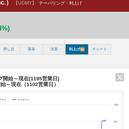
nc.）
【UDMY】
テーパリング・利上げ
54%)
押し目
暴落
決算
利上げ
チャート
N!
グ開始～現在(1195営業日)
開始～現在（1102営業日）
NYダウ
ナスダック
100
categories.
80
 yA0, yA1, yA2, and yA3.