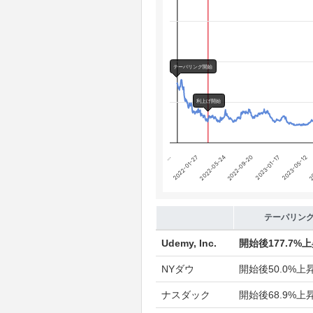
Chart annotations summary
テーパリング開始
利上げ開始
テーパリング開始
利上げ開始
2023-01-17
…
2023-05-12
2022-01-27
2
2022-05-24
2022-09-20
End of interactive chart.
テーパリン
Udemy, Inc.
開始後
177.7%
NYダウ
開始後
50.0%上
ナスダック
開始後
68.9%上