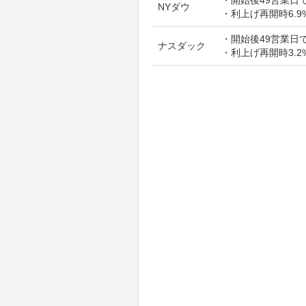
NYダウ
・利上げ再開時6.9
・開始後49営業日で
ナスダック
・利上げ再開時3.2