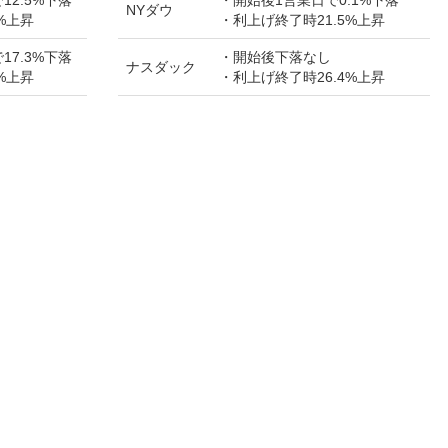
NYダウ
%上昇
・利上げ終了時21.5%上昇
17.3%下落
・開始後下落なし
ナスダック
%上昇
・利上げ終了時26.4%上昇