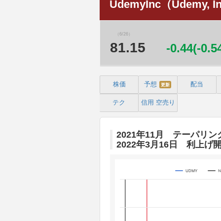
UdemyInc（Udemy, I
（6/26）
81.15
-0.44(-0.
株価
予想
配当
更新
テク
信用
空売り
2021年11月 テーパリン
2022年3月16日 利上げ
UDMY
Chart
Line chart with 3 lines.
The chart has 1 X axis displaying 
The chart has 4 Y axes displaying