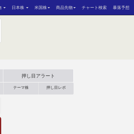
物
日本株
米国株
商品先物
チャート検索
暴落予想
押し目アラート
テーマ株
押し目レポ