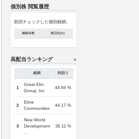
個別株 閲覧履歴
前回チェックした個別銘柄。
銘柄名称
前日比(%)
高配当ランキング
»
銘柄
利回り
Great Elm
1
44.84 %
Group, Inc
Elme
2
44.17 %
Communities
New World
3
Development
36.11 %
...