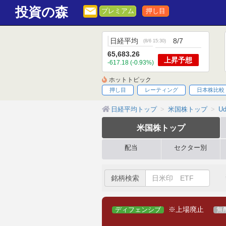
投資の森
プレミアム
押し目
日経平均
8/7
(
8/6 15:30
)
65,683.26
上昇
予想
-617.18 (-0.93%)
ホットトピック
押し目
レーティング
日本株比較
日経平均トップ
米国株トップ
Ud
米国株
トップ
配当
セクター別
銘柄検索
※上場廃止
ディフェンシブ
無