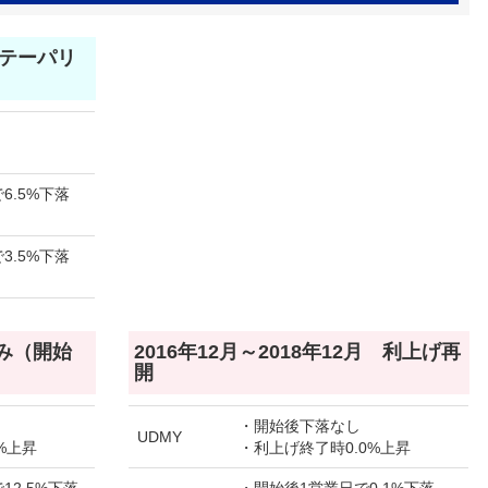
月 テーパリ
6.5%下落
3.5%下落
のみ（開始
2016年12月～2018年12月 利上げ再
開
・開始後下落なし
UDMY
%上昇
・利上げ終了時0.0%上昇
12.5%下落
・開始後1営業日で0.1%下落