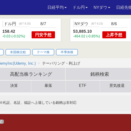
日経平均
ドル円
NYダウ
日経先
ドル円
8/7
NYダウ
8/6
(
8/7 8:35
)
(
8/7 6:23
)
158.42
53,885.10
円安
予想
上昇
予想
-0.03 (-0.02%)
-464.02 (-0.85%)
米国株比較
テーマ株
半導体株
emyInc(Udemy, Inc.)
テーパリング・利上げ
高配当株
ランキング
銘柄検索
決算
暴落
ETF
景気後退
※札証、名証、福証へ上場している銘柄は非対応
配