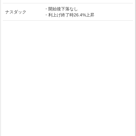
・開始後下落なし
ナスダック
・利上げ終了時26.4%上昇