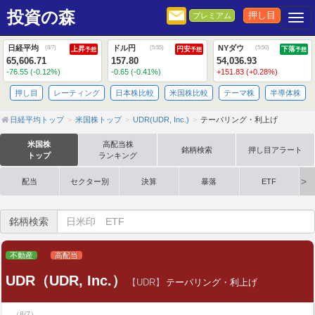
投資の森
押し目
プレミアム
Togg
日経平均
ドル円
NYダウ
(
8/7
)
(
5:55
)
(
5:50
)
上昇
円安
下落
予想
予想
予想
65,606.71
157.80
54,036.93
-76.55 (-0.12%)
-0.65 (-0.41%)
+151.83 (+0.28%)
押し目
レーティング
日本株比較
米国株比較
テーマ株
半導体株
日経平均トップ
米国株トップ
UDR(UDR, Inc.)
テーパリング・利上げ
米国株
高配当株
銘柄検索
押し目アラート
トップ
ランキング
配当
セクター別
決算
暴落
ETF
銘柄検索
不動産
高配当
UDR（UDR, Inc.）
【UDR】
テーパリング・利上げ
（8/7）