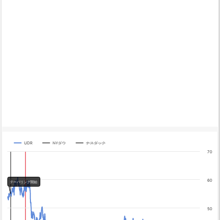
UDR
NYダウ
ナスダック
Chart
70
Line chart with 3 lines.
The chart has 1 X axis displaying categories.
60
The chart has 4 Y axes displaying yA0, yA1, yA2, and yA3.
テーパリング開始
Chart annotations summary
テーパリング開始
50
利上げ開始