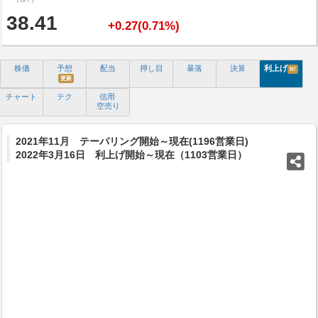
38.41
+0.27(0.71%)
株価
予想
配当
押し目
暴落
決算
利上げ
N!
更新
チャート
テク
信用
空売り
2021年11月 テーパリング開始～現在(1196営業日)
2022年3月16日 利上げ開始～現在（1103営業日）