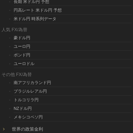
長期 米ドル円 予想
円高レート 米ドル円 予想
米ドル円 時系列データ
人気 FX/為替
豪ドル円
ユーロ円
ポンド円
ユーロドル
その他 FX/為替
南アフリカランド円
ブラジルレアル円
トルコリラ円
NZドル円
メキシコペソ円
世界の政策金利