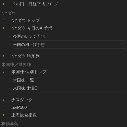
ドル円・日経平均ブログ
NYダウ
NYダウ トップ
NYダウ 今日のAI予想
今週のレンジ予想
米国の利上げ予想
NYダウ 時系列
米国株／世界株
米国株 個別トップ
米国株 一覧
米国株 休場日
ナスダック
S&P500
上海総合指数
株価暴落