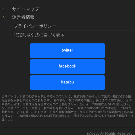
サイトマップ
運営者情報
プライバシーポリシー
特定商取引法に基づく表示
twitter
facebook
hatebu
当サイトは、投資の勧誘を目的とするものではなく、投資判断の参考として投資一般に関する情
報提供を目的とするものであります。 将来的な予想に関する情報は、あくまで予想であり、その
内容の正確性、信頼性等を保証するものではありません。当サイトの情報に基づいて被ったいか
なる損害についても、当社は一切の責任を負いません。 投資に関するすべての決定は、ご自身で
判断されるようお願いいたします。日経平均株価指数は、東京証券取引所1部上場銘柄のうち市場
を代表する225銘柄で構成される株価平均指数です。日経平均株価の著作権は日本経済新聞社に帰
属します。
(c)devo All Rights Reserved.