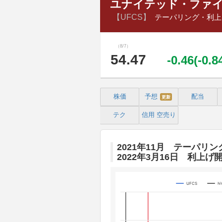
ユナイテッド・ファイア・グ
【UFCS】
テーパリング・利上
（8/7）
54.47
-0.46(-0.
株価
予想
配当
更新
テク
信用
空売り
2021年11月 テーパリン
2022年3月16日 利上げ
UFCS
N
Chart
Line chart with 3 lines.
The chart has 1 X axis displaying 