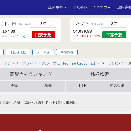
日経平均
ドル円
NYダウ
日経先
ドル円
8/7
NYダウ
8/7
(
8/8 5:55
)
(
8/8 5:50
)
157.80
54,036.93
円安
予想
下落
予想
-0.65 (-0.41%)
+151.83 (+0.28%)
米国株比較
テーマ株
半導体株
ナイテッド・ファイア・グループ(United Fire Group Inc)
テーパリング・
高配当株
ランキング
銘柄検索
決算
暴落
ETF
景気後退
※札証、名証、福証へ上場している銘柄は非対応