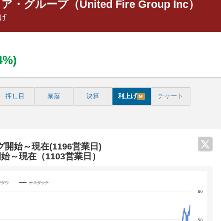
ループ（United Fire Group Inc）
げ
84%)
押し目
暴落
決算
利上げ
チャート
N!
グ開始～現在(1196営業日)
開始～現在（1103営業日）
Yダウ
ナスダック
60
categories.
50