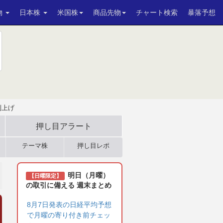
物
日本株
米国株
商品先物
チャート検索
暴落予想
利上げ
押し目アラート
テーマ株
押し目レポ
明日（月曜）
【日曜限定】
の取引に備える 週末まとめ
8月7日発表の日経平均予想
で月曜の寄り付き前チェッ