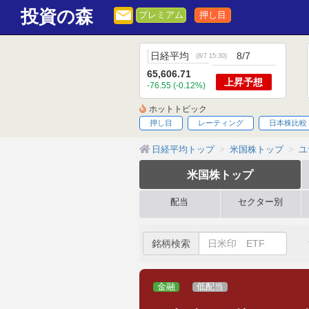
投資の森
プレミアム
押し目
日経平均
8/7
(
8/7 15:30
)
65,606.71
上昇
予想
-76.55 (-0.12%)
ホットトピック
押し目
レーティング
日本株比較
日経平均トップ
米国株トップ
ユ
米国株
トップ
配当
セクター別
銘柄検索
金融
低配当