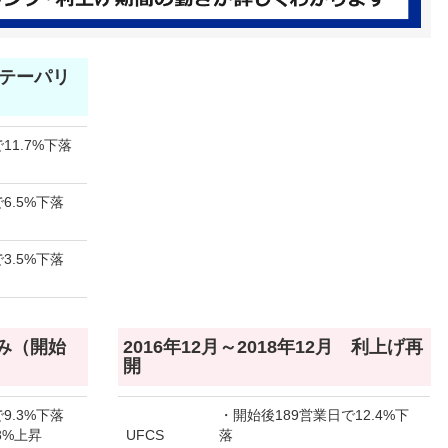
月 テーパリ
11.7%下落
6.5%下落
3.5%下落
のみ（開始
2016年12月～2018年12月 利上げ再
開
9.3%下落
・開始後189営業日で12.4%下
8%上昇
UFCS
落