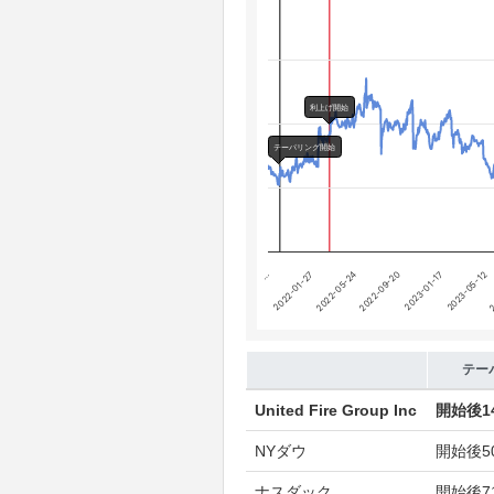
The chart has 4 Y axes displaying
Chart annotations summary
テーパリング開始
利上げ開始
利上げ開始
テーパリング開始
2
2023-01-17
2022-05-24
…
2023-05-12
2022-09-20
2022-01-27
End of interactive chart.
テー
United Fire Group Inc
開始後
1
NYダウ
開始後
5
ナスダック
開始後
7