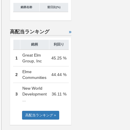
銘柄名称
前日比(%)
高配当ランキング
»
銘柄
利回り
Great Elm
1
45.25 %
Group, Inc
Elme
2
44.44 %
Communities
New World
3
Development
36.11 %
...
高配当ランキング »