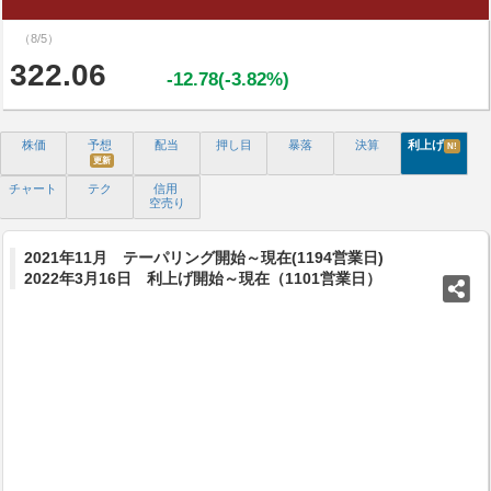
（8/5）
322.06
-12.78(-3.82%)
株価
予想
配当
押し目
暴落
決算
利上げ
N!
更新
チャート
テク
信用
空売り
2021年11月 テーパリング開始～現在(1194営業日)
2022年3月16日 利上げ開始～現在（1101営業日）