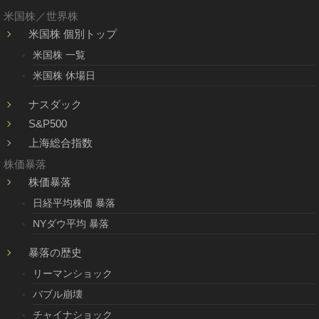
米国株／世界株
米国株 個別トップ
米国株 一覧
米国株 休場日
ナスダック
S&P500
上海総合指数
株価暴落
株価暴落
日経平均株価 暴落
NYダウ平均 暴落
暴落の歴史
リーマンショック
バブル崩壊
チャイナショック