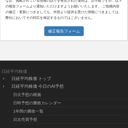
なお、掲載されている情報の誤りを発見された場合は、お手数ですが、以下
の報告フォームより通知いただけますようお願いいたします。 ご指摘内容
の修正・更新につきましても、外部より提供を受けた情報につきましては、
弊社においてその対応を保証するものではございません。
修正報告フォーム
日経平均株価
日経平均株価 トップ
日経平均株価 今日のAI予想
日次予想の根拠
日時予想の勝敗カレンダー
1年間の勝敗一覧
日次売買予想