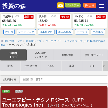
投資の森
押し目
プレミアム
Togg
日経平均
ドル円
NYダウ
(
8/6
)
(
3:05
)
(
3:00
)
上昇
円安
上昇
予想
予想
予想
65,683.26
158.40
53,935.71
-617.18 (-0.93%)
+0.68 (+0.43%)
-413.41 (-0.76%)
押し目
レーティング
日本株比較
米国株比較
テーマ株
半導体株
日経平均トップ
米国株トップ
ユーエフピー・テクノロジーズ(UFP Technologies
Inc)
テーパリング・利上げ
米国株
高配当株
銘柄検索
押し目アラート
トップ
ランキング
配当
セクター別
決算
暴落
ETF
銘柄検索
素材
無配
ユーエフピー・テクノロジーズ（UFP
Technologies Inc）
【UFPT】
テーパリング・利上げ