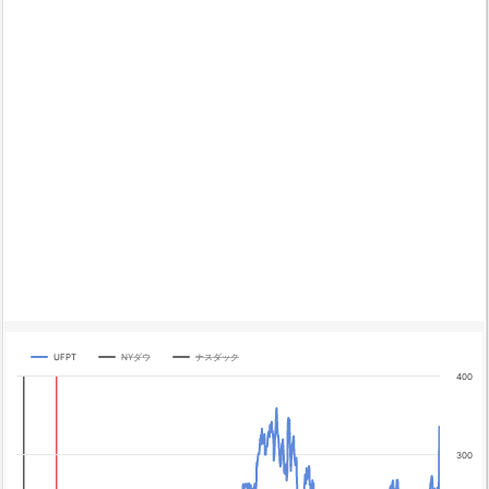
UFPT
NYダウ
ナスダック
Chart
400
Line chart with 3 lines.
The chart has 1 X axis displaying categories.
The chart has 4 Y axes displaying yA0, yA1, yA2, and yA3.
300
Chart annotations summary