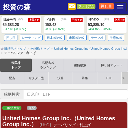
投資の森
押し目
プレミアム
Togg
日経平均
ドル円
NYダウ
(
8/6
)
(
8:35
)
(
6:23
)
上昇
円安
上昇
予想
予想
予想
65,683.26
158.42
53,885.10
-617.18 (-0.93%)
-0.03 (-0.02%)
-464.02 (-0.85%)
押し目
レーティング
日本株比較
米国株比較
テーマ株
半導体株
日経平均トップ
米国株トップ
United Homes Group Inc.(United Homes Group Inc.)
テーパリング・利上げ
米国株
高配当株
銘柄検索
押し目アラート
トップ
ランキング
配当
セクター別
決算
暴落
ETF
銘柄検索
一般消費財
無配
United Homes Group Inc.（United Homes
Group Inc.）
【UHG】
テーパリング・利上げ