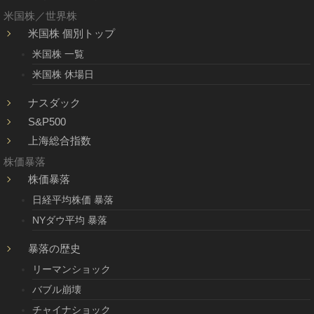
米国株／世界株
米国株 個別トップ
米国株 一覧
米国株 休場日
ナスダック
S&P500
上海総合指数
株価暴落
株価暴落
日経平均株価 暴落
NYダウ平均 暴落
暴落の歴史
リーマンショック
バブル崩壊
チャイナショック