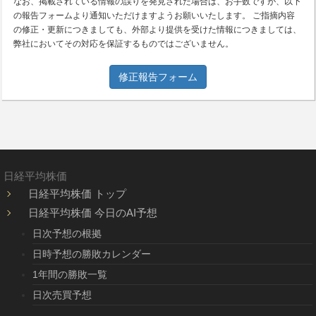
なお、掲載されている情報の誤りを発見された場合は、お手数ですが、以下
の報告フォームより通知いただけますようお願いいたします。 ご指摘内容
の修正・更新につきましても、外部より提供を受けた情報につきましては、
弊社においてその対応を保証するものではございません。
修正報告フォーム
日経平均株価
日経平均株価 トップ
日経平均株価 今日のAI予想
日次予想の根拠
日時予想の勝敗カレンダー
1年間の勝敗一覧
日次売買予想