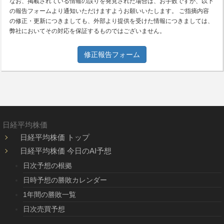
なお、掲載されている情報の誤りを発見された場合は、お手数ですが、以下
の報告フォームより通知いただけますようお願いいたします。 ご指摘内容
の修正・更新につきましても、外部より提供を受けた情報につきましては、
弊社においてその対応を保証するものではございません。
修正報告フォーム
日経平均株価
日経平均株価 トップ
日経平均株価 今日のAI予想
日次予想の根拠
日時予想の勝敗カレンダー
1年間の勝敗一覧
日次売買予想