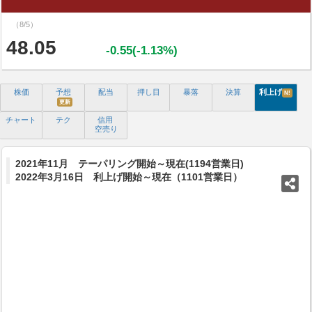
（8/5）
48.05
-0.55(-1.13%)
株価
予想
配当
押し目
暴落
決算
利上げ
N!
更新
チャート
テク
信用
空売り
2021年11月 テーパリング開始～現在(1194営業日)
2022年3月16日 利上げ開始～現在（1101営業日）