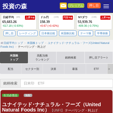
投資の森
押し目
プレミアム
Togg
日経平均
ドル円
NYダウ
(
8/6
)
(
3:45
)
(
3:40
)
上昇
円安
上昇
予想
予想
予想
65,683.26
158.39
53,939.76
-617.18 (-0.93%)
+0.67 (+0.42%)
-409.36 (-0.75%)
押し目
レーティング
日本株比較
米国株比較
テーマ株
半導体株
日経平均トップ
米国株トップ
ユナイテッド･ナチュラル・フーズ(United Natural
Foods Inc)
テーパリング・利上げ
米国株
高配当株
銘柄検索
押し目アラート
トップ
ランキング
配当
セクター別
決算
暴落
ETF
銘柄検索
生活必需品
無配
ユナイテッド･ナチュラル・フーズ（United
Natural Foods Inc）
【UNFI】
テーパリング・利上げ