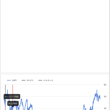
UNFI
NYダウ
ナスダック
Chart
60
Line chart with 3 lines.
The chart has 1 X axis displaying categories.
50
テーパリング開始
The chart has 4 Y axes displaying yA0, yA1, yA2, and yA3.
利上げ開始
Chart annotations summary
40