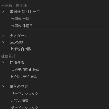
米国株／世界株
米国株 個別トップ
米国株 一覧
米国株 休場日
ナスダック
S&P500
上海総合指数
株価暴落
株価暴落
日経平均株価 暴落
NYダウ平均 暴落
暴落の歴史
リーマンショック
バブル崩壊
チャイナショック