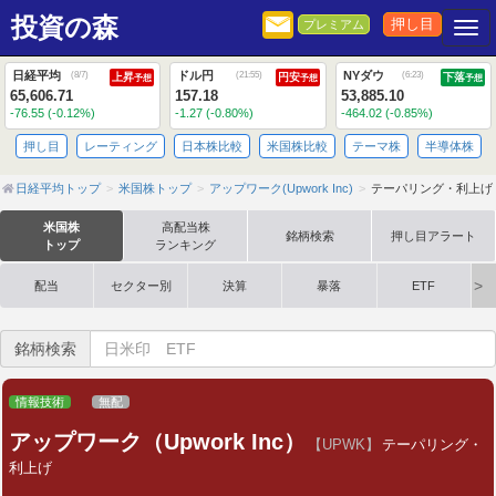
投資の森
押し目
プレミアム
Togg
日経平均
ドル円
NYダウ
(
8/7
)
(
21:55
)
(
6:23
)
上昇
円安
下落
予想
予想
予想
65,606.71
157.18
53,885.10
-76.55 (-0.12%)
-1.27 (-0.80%)
-464.02 (-0.85%)
押し目
レーティング
日本株比較
米国株比較
テーマ株
半導体株
日経平均トップ
米国株トップ
アップワーク(Upwork Inc)
テーパリング・利上げ
米国株
高配当株
銘柄検索
押し目アラート
トップ
ランキング
配当
セクター別
決算
暴落
ETF
銘柄検索
情報技術
無配
アップワーク（Upwork Inc）
【UPWK】
テーパリング・
利上げ