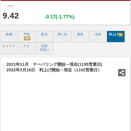
（8/6）
9.42
-0.17(-1.77%)
株価
予想
配当
押し目
暴落
決算
利上げ
N!
更新
チャート
テク
信用
空売り
2021年11月 テーパリング開始～現在(1195営業日)
2022年3月16日 利上げ開始～現在（1102営業日）