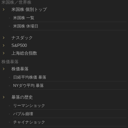
米国株／世界株
米国株 個別トップ
米国株 一覧
米国株 休場日
ナスダック
S&P500
上海総合指数
株価暴落
株価暴落
日経平均株価 暴落
NYダウ平均 暴落
暴落の歴史
リーマンショック
バブル崩壊
チャイナショック