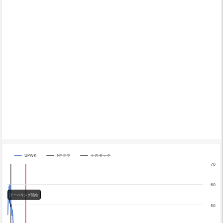
UPWK
NYダウ
ナスダック
Chart
70
Line chart with 3 lines.
The chart has 1 X axis displaying categories.
60
The chart has 4 Y axes displaying yA0, yA1, yA2, and yA3.
テーパリング開始
Chart annotations summary
50
テーパリング開始