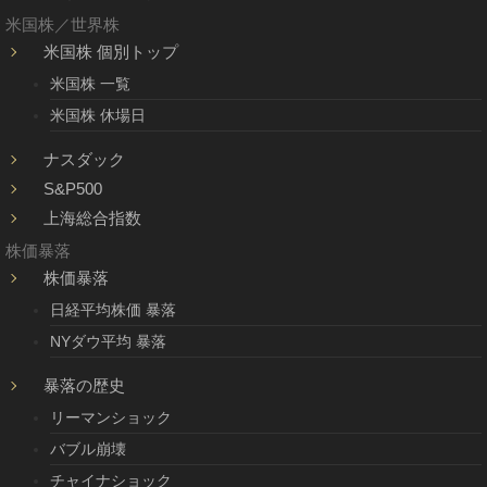
米国株／世界株
米国株 個別トップ
米国株 一覧
米国株 休場日
ナスダック
S&P500
上海総合指数
株価暴落
株価暴落
日経平均株価 暴落
NYダウ平均 暴落
暴落の歴史
リーマンショック
バブル崩壊
チャイナショック