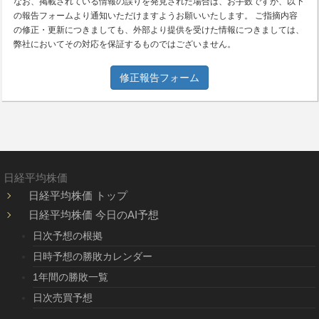
なお、掲載されている情報の誤りを発見された場合は、お手数ですが、以下
の報告フォームより通知いただけますようお願いいたします。 ご指摘内容
の修正・更新につきましても、外部より提供を受けた情報につきましては、
弊社においてその対応を保証するものではございません。
修正報告フォーム
日経平均株価
日経平均株価 トップ
日経平均株価 今日のAI予想
日次予想の根拠
日時予想の勝敗カレンダー
1年間の勝敗一覧
日次売買予想