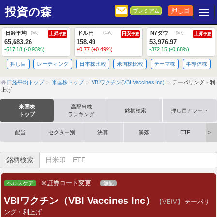
投資の森
押し目
プレミアム
Togg
日経平均
ドル円
NYダウ
(
8/6
)
(
1:20
)
(
8/7
)
上昇
円安
上昇
予想
予想
予想
65,683.26
158.49
53,976.97
-617.18 (-0.93%)
+0.77 (+0.49%)
-372.15 (-0.68%)
押し目
レーティング
日本株比較
米国株比較
テーマ株
半導体株
日経平均トップ
米国株トップ
VBIワクチン(VBI Vaccines Inc)
テーパリング・利
上げ
米国株
高配当株
銘柄検索
押し目アラート
トップ
ランキング
配当
セクター別
決算
暴落
ETF
銘柄検索
※証券コード変更
ヘルスケア
無配
VBIワクチン（VBI Vaccines Inc）
【VBIV】
テーパリ
ング・利上げ