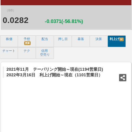
（8/8）
0.0282
-0.0371(-56.81%)
株価
予想
配当
押し目
暴落
決算
利上げ
N!
更新
チャート
テク
信用
空売り
2021年11月 テーパリング開始～現在(1194営業日)
2022年3月16日 利上げ開始～現在（1101営業日）