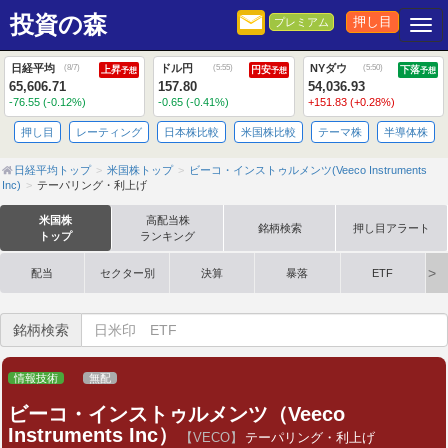
投資の森
押し目
プレミアム
Togg
日経平均
ドル円
NYダウ
(
8/7
)
(
5:55
)
(
5:50
)
上昇
円安
下落
予想
予想
予想
65,606.71
157.80
54,036.93
-76.55 (-0.12%)
-0.65 (-0.41%)
+151.83 (+0.28%)
押し目
レーティング
日本株比較
米国株比較
テーマ株
半導体株
日経平均トップ
米国株トップ
ビーコ・インストゥルメンツ(Veeco Instruments
Inc)
テーパリング・利上げ
米国株
高配当株
銘柄検索
押し目アラート
トップ
ランキング
配当
セクター別
決算
暴落
ETF
銘柄検索
情報技術
無配
ビーコ・インストゥルメンツ（Veeco
Instruments Inc）
【VECO】
テーパリング・利上げ