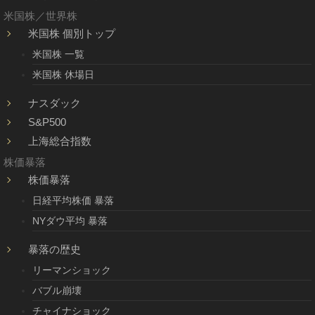
米国株／世界株
米国株 個別トップ
米国株 一覧
米国株 休場日
ナスダック
S&P500
上海総合指数
株価暴落
株価暴落
日経平均株価 暴落
NYダウ平均 暴落
暴落の歴史
リーマンショック
バブル崩壊
チャイナショック