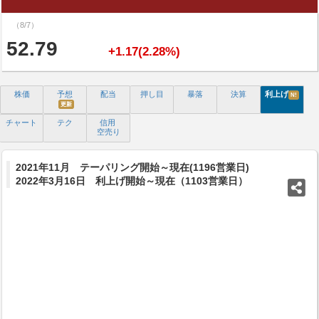
（8/7）
52.79
+1.17(2.28%)
株価
予想
配当
押し目
暴落
決算
利上げ
N!
更新
チャート
テク
信用
空売り
2021年11月 テーパリング開始～現在(1196営業日)
2022年3月16日 利上げ開始～現在（1103営業日）